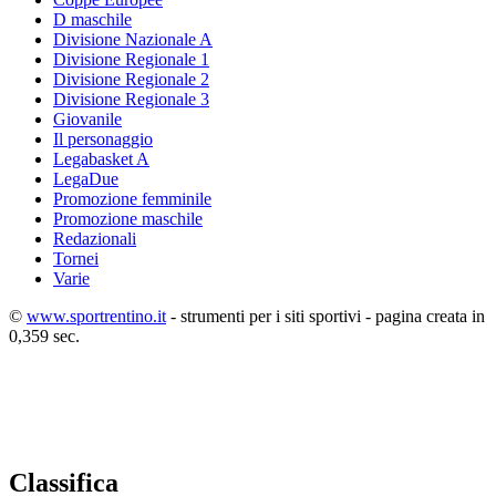
D maschile
Divisione Nazionale A
Divisione Regionale 1
Divisione Regionale 2
Divisione Regionale 3
Giovanile
Il personaggio
Legabasket A
LegaDue
Promozione femminile
Promozione maschile
Redazionali
Tornei
Varie
©
www.sportrentino.it
- strumenti per i siti sportivi - pagina creata in
0,359 sec.
Classifica