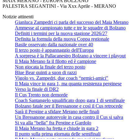
MAIA MERANO - EUROPA BOLZANO
PALESTRA SEGANTINI - Via Xxx Aprile - MERANO
Notizie attinenti
Gianluca Zampedri ci parla del successo del Maia Merano
Ammesse al campionato tutte e tre le squadre di Bolzano
Definiti i termini per la nuova stagione 2026/27
Definita la formula della nuova Coppa regionale
Basile osservato dalla nazionale over 40
Il terzo posto è appannaggio dell'Europa
A sorpresa è la Pallacanestro Bolzano a vincere i playout
Il Maia Merano fa il filotto ed è campione
Non giocata la finale del terzo posto
Blue Bear quinti a suon di razzi
Vigolo vs. Zampedri, due coach “nemici-amici"
Il Maia vince in gara 1, ma quanta resistenza perginese
Verso la finale di DR2
Il Cus Trento non demorde
Coach Santangelo squalificato dopo gara 1 di semifinale
Bolzano fatale per il Bressanone e così il Cus retrocede
Sarà il Pergine a sfidare Merano nelle finali
Un Bressanone autorevole in casa contro il Cus si salva
Si va alla “bella” fra Pergine e Gardolo
Il Maia Merano ha fretta e chiude in gara 2
Il punto sulla prima giornata delle semifinali