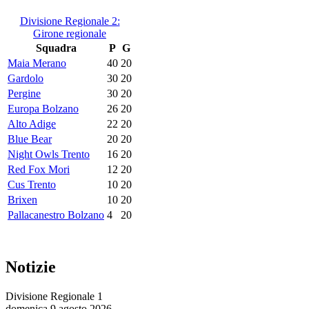
Divisione Regionale 2:
Girone regionale
Squadra
P
G
Maia Merano
40
20
Gardolo
30
20
Pergine
30
20
Europa Bolzano
26
20
Alto Adige
22
20
Blue Bear
20
20
Night Owls Trento
16
20
Red Fox Mori
12
20
Cus Trento
10
20
Brixen
10
20
Pallacanestro Bolzano
4
20
Notizie
Divisione Regionale 1
domenica 9 agosto 2026