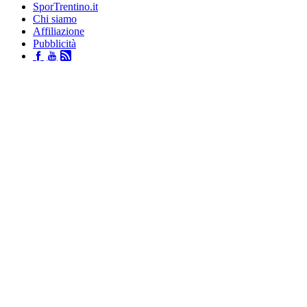
SporTrentino.it
Chi siamo
Affiliazione
Pubblicità