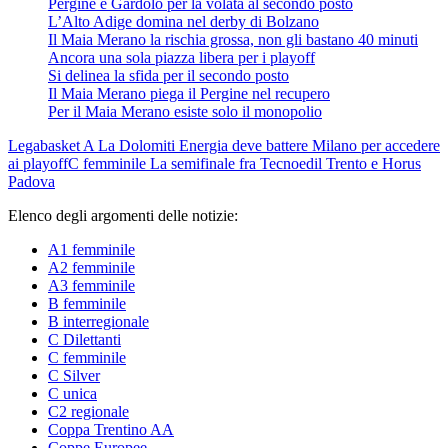
Pergine e Gardolo per la volata al secondo posto
L’Alto Adige domina nel derby di Bolzano
Il Maia Merano la rischia grossa, non gli bastano 40 minuti
Ancora una sola piazza libera per i playoff
Si delinea la sfida per il secondo posto
Il Maia Merano piega il Pergine nel recupero
Per il Maia Merano esiste solo il monopolio
Legabasket A
La Dolomiti Energia deve battere Milano per accedere
ai playoff
C femminile
La semifinale fra Tecnoedil Trento e Horus
Padova
Elenco degli argomenti delle notizie:
A1 femminile
A2 femminile
A3 femminile
B femminile
B interregionale
C Dilettanti
C femminile
C Silver
C unica
C2 regionale
Coppa Trentino AA
Coppe Europee