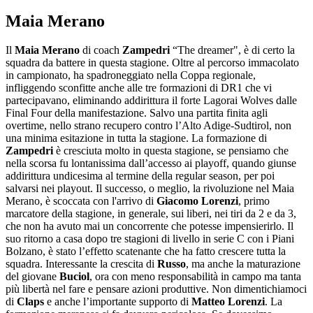
Maia Merano
Il
Maia Merano
di coach
Zampedri
“The dreamer", è di certo la
squadra da battere in questa stagione. Oltre al percorso immacolato
in campionato, ha spadroneggiato nella Coppa regionale,
infliggendo sconfitte anche alle tre formazioni di DR1 che vi
partecipavano, eliminando addirittura il forte Lagorai Wolves dalle
Final Four della manifestazione. Salvo una partita finita agli
overtime, nello strano recupero contro l’Alto Adige-Sudtirol, non
una minima esitazione in tutta la stagione. La formazione di
Zampedri
è cresciuta molto in questa stagione, se pensiamo che
nella scorsa fu lontanissima dall’accesso ai playoff, quando giunse
addirittura undicesima al termine della regular season, per poi
salvarsi nei playout. Il successo, o meglio, la rivoluzione nel Maia
Merano, è scoccata con l'arrivo di
Giacomo Lorenzi
, primo
marcatore della stagione, in generale, sui liberi, nei tiri da 2 e da 3,
che non ha avuto mai un concorrente che potesse impensierirlo. Il
suo ritorno a casa dopo tre stagioni di livello in serie C con i Piani
Bolzano, è stato l’effetto scatenante che ha fatto crescere tutta la
squadra. Interessante la crescita di
Russo
, ma anche la maturazione
del giovane
Buciol
, ora con meno responsabilità in campo ma tanta
più libertà nel fare e pensare azioni produttive. Non dimentichiamoci
di
Claps
e anche l’importante supporto di
Matteo Lorenzi
. La