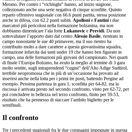
Merano. Per contro i “vichinghi” hanno, ad inizio stagione,
collezionato anche una serie negativa di cinque sconfitte. Quinto
reparto offensivo stagionale con 66.6 punti partita, stessa posizione
anche in difesa, con 62.2 punti subiti.
Apolloni
e
Fantini
i due
marcatori più pericolosi nella formazione bolzanina, ma non
dobbiamo dimenticare l’ala forte
Lukanovic
e
Previdi
. Da non
sottovalutare l’apporto dato dal centro
Alessio Basile
, rientrato in
campo nonostante le sue 40 primavere, ma il suo rientro ha
contribuito molto a dare carattere a questa giovanissima squadra,
formazione infarcita dai tanti under 19 che hanno ben figurato in
campo, una delle formazioni più giovani del campionato. Nei quarti
di finale l’Europa Bolzano, ha avuto la meglio al termine di 3 gara
molto sentite, sugli intraprendenti “cugini” dell’Alto Adige Sudtirol,
terribile neopromossa che in più di un’occasione ha provato ad
inserirsi anche nella lotta per i primi tre posti, battendo Pergine ad
esempio. Pessima partenza in gara 1, sconfitta per 64-82, ma la
riscossa è arrivata presto nel secondo confronto, vinto per 62-72, per
poi concludere in bellezza nel terzo confronto, finito per 59-53,
risultato che ha permesso di staccare l’ambito biglietto per le
semifinali.
Il confronto
Tre i precedenti stagionali fra le due compagini impegnate in questa