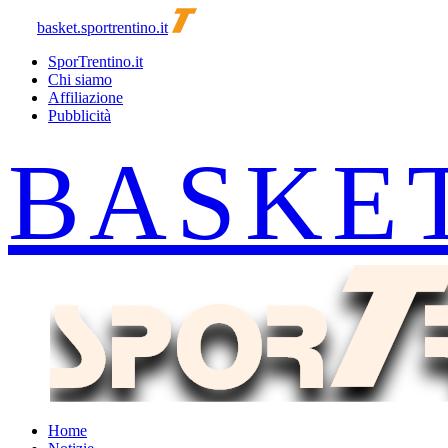
basket.sportrentino.it
SporTrentino.it
Chi siamo
Affiliazione
Pubblicità
Home