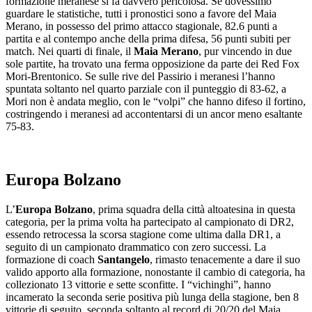
formazione meranese si fa davvero pericolosa. Se dovessimo
guardare le statistiche, tutti i pronostici sono a favore del Maia
Merano, in possesso del primo attacco stagionale, 82.6 punti a
partita e al contempo anche della prima difesa, 56 punti subiti per
match. Nei quarti di finale, il
Maia Merano
, pur vincendo in due
sole partite, ha trovato una ferma opposizione da parte dei Red Fox
Mori-Brentonico. Se sulle rive del Passirio i meranesi l’hanno
spuntata soltanto nel quarto parziale con il punteggio di 83-62, a
Mori non è andata meglio, con le “volpi” che hanno difeso il fortino,
costringendo i meranesi ad accontentarsi di un ancor meno esaltante
75-83.
Europa Bolzano
L’
Europa Bolzano
, prima squadra della città altoatesina in questa
categoria, per la prima volta ha partecipato al campionato di DR2,
essendo retrocessa la scorsa stagione come ultima dalla DR1, a
seguito di un campionato drammatico con zero successi. La
formazione di coach
Santangelo
, rimasto tenacemente a dare il suo
valido apporto alla formazione, nonostante il cambio di categoria, ha
collezionato 13 vittorie e sette sconfitte. I “vichinghi”, hanno
incamerato la seconda serie positiva più lunga della stagione, ben 8
vittorie di seguito, seconda soltanto al record di 20/20 del Maia