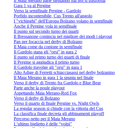
Il Maia Merano parte stentando ma poi si trasforma
Gara 1 va al Pergine
Verso la semifinale Pergine - Gardolo
Porfido incontenibile, Cus Trento all'angolo
I "vichinghi" dell'Europa Bolzano volano in semifinale
Anche il Pergine vola in semifinale
Il punto sul secondo turno dei quarti
Il Bressanone comincia nel migliore dei modi i playout
Pan per focaccia nel derby di Bolzano
Il Maia come da copione in semifinale
Il Gardolo stana gli “orsi” in gara 2
Il punto sul primo turno dei quarti di finale
Il Pergine si aggiudica il primo turno
Il Gardolo travolge gli "orsi" in gara 1
Alto Adige di Ferretti schiacciasassi nel derby bolzanino
Il Maia Merano in gara 1 la spunta nel finale
Verso il derby di Trento fra Gardolo e Blue Bear
Parte anche la poule playout
Aspettando Maia Merano-Red Fox
Verso il derby di Bolzano
Verso il quarto di finale Pergine vs. Night Owls
La regular season si chiude con la vittoria del Cus
La classifica finale decreta gli abbinamenti playoff
Percorso netto per il Maia Merano
L’ultimo biglietto è delle “volpi"