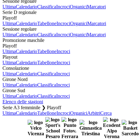
Sessione regolare
Ultima
Calendario
Classifica
Incroci
Organici
Marcatori
Serie D regionale
Playoff
Ultima
Calendario
Tabellone
Incroci
Organici
Marcatori
Sessione regolare
Ultima
Calendario
Classifica
Incroci
Organici
Marcatori
Promozione maschile
Playoff
Ultima
Calendario
Tabellone
Incroci
Playout
Ultima
Calendario
Tabellone
Incroci
Consolazione
Ultima
Calendario
Classifica
Incroci
Girone Nord
Ultima
Calendario
Classifica
Incroci
Girone Sud
Ultima
Calendario
Classifica
Incroci
Elenco delle stagioni
Serie A3 femminile ❯ Playoff
Ultima
Calendario
Tabellone
Incroci
Organici
Arbitri
Cerca