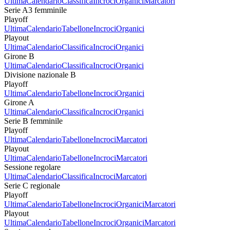
Ultima
Calendario
Classifica
Incroci
Organici
Marcatori
Serie A3 femminile
Playoff
Ultima
Calendario
Tabellone
Incroci
Organici
Playout
Ultima
Calendario
Classifica
Incroci
Organici
Girone B
Ultima
Calendario
Classifica
Incroci
Organici
Divisione nazionale B
Playoff
Ultima
Calendario
Tabellone
Incroci
Organici
Girone A
Ultima
Calendario
Classifica
Incroci
Organici
Serie B femminile
Playoff
Ultima
Calendario
Tabellone
Incroci
Marcatori
Playout
Ultima
Calendario
Tabellone
Incroci
Marcatori
Sessione regolare
Ultima
Calendario
Classifica
Incroci
Marcatori
Serie C regionale
Playoff
Ultima
Calendario
Tabellone
Incroci
Organici
Marcatori
Playout
Ultima
Calendario
Tabellone
Incroci
Organici
Marcatori