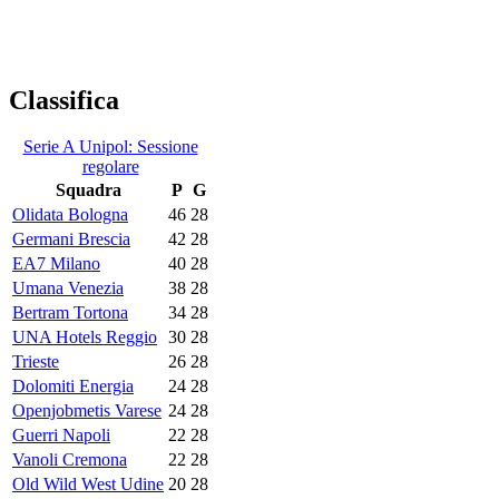
Classifica
Serie A Unipol: Sessione
regolare
Squadra
P
G
Olidata Bologna
46
28
Germani Brescia
42
28
EA7 Milano
40
28
Umana Venezia
38
28
Bertram Tortona
34
28
UNA Hotels Reggio
30
28
Trieste
26
28
Dolomiti Energia
24
28
Openjobmetis Varese
24
28
Guerri Napoli
22
28
Vanoli Cremona
22
28
Old Wild West Udine
20
28