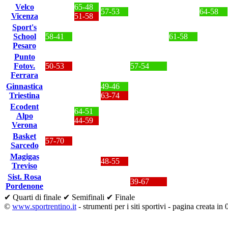
Velco
65-48
57-53
64-58
Vicenza
51-58
Sport's
School
58-41
61-58
Pesaro
Punto
Fotov.
50-53
57-54
Ferrara
Ginnastica
49-46
Triestina
63-74
Ecodent
64-51
Alpo
44-59
Verona
Basket
57-70
Sarcedo
Magigas
48-55
Treviso
Sist. Rosa
39-67
Pordenone
✔ Quarti di finale
✔ Semifinali
✔ Finale
©
www.sportrentino.it
- strumenti per i siti sportivi - pagina creata in 