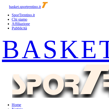
basket.sportrentino.it
SporTrentino.it
Chi siamo
Affiliazione
Pubblicità
Home