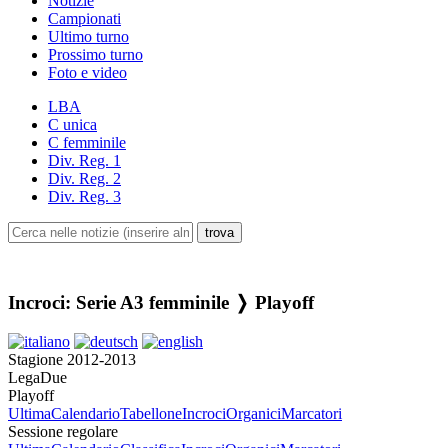
Notizie
Campionati
Ultimo turno
Prossimo turno
Foto e video
LBA
C unica
C femminile
Div. Reg. 1
Div. Reg. 2
Div. Reg. 3
Incroci: Serie A3 femminile ❭ Playoff
Stagione 2012-2013
LegaDue
Playoff
Ultima
Calendario
Tabellone
Incroci
Organici
Marcatori
Sessione regolare