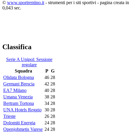
©
www.sportrentino.it
- strumenti per i siti sportivi - pagina creata in
0,043 sec.
Classifica
Serie A Unipol: Sessione
regolare
Squadra
P
G
Olidata Bologna
46
28
Germani Brescia
42
28
EA7 Milano
40
28
Umana Venezia
38
28
Bertram Tortona
34
28
UNA Hotels Reggio
30
28
Trieste
26
28
Dolomiti Energia
24
28
Openjobmetis Varese
24
28