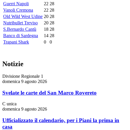
Guerri Napoli
22
28
Vanoli Cremona
22
28
Old Wild West Udine
20
28
Nutribullet Treviso
20
28
S.Bernardo Cantù
18
28
Banco di Sardegna
14
28
Trapani Shark
0
0
Notizie
Divisione Regionale 1
domenica 9 agosto 2026
Svelate le carte del San Marco Rovereto
C unica
domenica 9 agosto 2026
Ufficializzato il calendario, per i Piani la prima in
casa