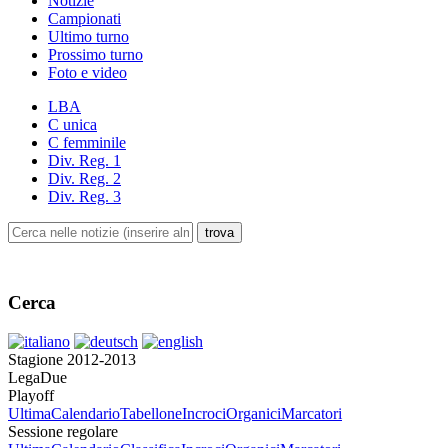
Notizie
Campionati
Ultimo turno
Prossimo turno
Foto e video
LBA
C unica
C femminile
Div. Reg. 1
Div. Reg. 2
Div. Reg. 3
Cerca
Stagione 2012-2013
LegaDue
Playoff
Ultima
Calendario
Tabellone
Incroci
Organici
Marcatori
Sessione regolare