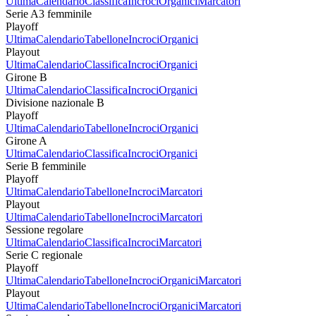
Ultima
Calendario
Classifica
Incroci
Organici
Marcatori
Serie A3 femminile
Playoff
Ultima
Calendario
Tabellone
Incroci
Organici
Playout
Ultima
Calendario
Classifica
Incroci
Organici
Girone B
Ultima
Calendario
Classifica
Incroci
Organici
Divisione nazionale B
Playoff
Ultima
Calendario
Tabellone
Incroci
Organici
Girone A
Ultima
Calendario
Classifica
Incroci
Organici
Serie B femminile
Playoff
Ultima
Calendario
Tabellone
Incroci
Marcatori
Playout
Ultima
Calendario
Tabellone
Incroci
Marcatori
Sessione regolare
Ultima
Calendario
Classifica
Incroci
Marcatori
Serie C regionale
Playoff
Ultima
Calendario
Tabellone
Incroci
Organici
Marcatori
Playout
Ultima
Calendario
Tabellone
Incroci
Organici
Marcatori