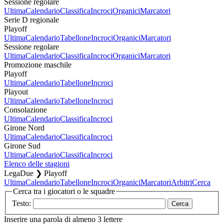
Sessione regolare
Ultima
Calendario
Classifica
Incroci
Organici
Marcatori
Serie D regionale
Playoff
Ultima
Calendario
Tabellone
Incroci
Organici
Marcatori
Sessione regolare
Ultima
Calendario
Classifica
Incroci
Organici
Marcatori
Promozione maschile
Playoff
Ultima
Calendario
Tabellone
Incroci
Playout
Ultima
Calendario
Tabellone
Incroci
Consolazione
Ultima
Calendario
Classifica
Incroci
Girone Nord
Ultima
Calendario
Classifica
Incroci
Girone Sud
Ultima
Calendario
Classifica
Incroci
Elenco delle stagioni
LegaDue ❯ Playoff
Ultima
Calendario
Tabellone
Incroci
Organici
Marcatori
Arbitri
Cerca
Cerca tra i giocatori o le squadre
Testo:
Inserire una parola di almeno 3 lettere