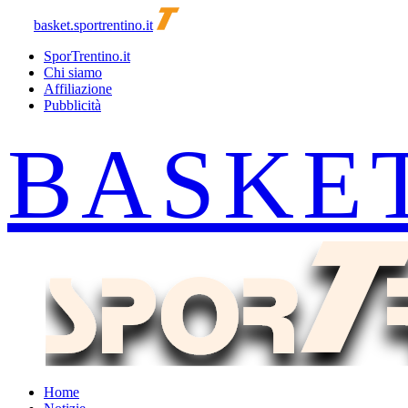
basket.sportrentino.it
SporTrentino.it
Chi siamo
Affiliazione
Pubblicità
Home