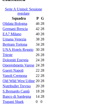
Serie A Unipol: Sessione
regolare
Squadra
P
G
Olidata Bologna
46
28
Germani Brescia
42
28
EA7 Milano
40
28
Umana Venezia
38
28
Bertram Tortona
34
28
UNA Hotels Reggio
30
28
Trieste
26
28
Dolomiti Energia
24
28
Openjobmetis Varese
24
28
Guerri Napoli
22
28
Vanoli Cremona
22
28
Old Wild West Udine
20
28
Nutribullet Treviso
20
28
S.Bernardo Cantù
18
28
Banco di Sardegna
14
28
Trapani Shark
0
0