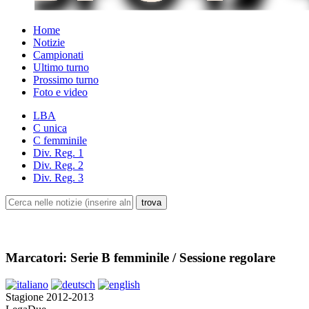
Home
Notizie
Campionati
Ultimo turno
Prossimo turno
Foto e video
LBA
C unica
C femminile
Div. Reg. 1
Div. Reg. 2
Div. Reg. 3
Marcatori: Serie B femminile / Sessione regolare
Stagione 2012-2013