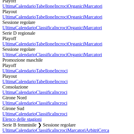
Playoff
Ultima
Calendario
Tabellone
Incroci
Organici
Marcatori
Playout
Ultima
Calendario
Tabellone
Incroci
Organici
Marcatori
Sessione regolare
Ultima
Calendario
Classifica
Incroci
Organici
Marcatori
Serie D regionale
Playoff
Ultima
Calendario
Tabellone
Incroci
Organici
Marcatori
Sessione regolare
Ultima
Calendario
Classifica
Incroci
Organici
Marcatori
Promozione maschile
Playoff
Ultima
Calendario
Tabellone
Incroci
Playout
Ultima
Calendario
Tabellone
Incroci
Consolazione
Ultima
Calendario
Classifica
Incroci
Girone Nord
Ultima
Calendario
Classifica
Incroci
Girone Sud
Ultima
Calendario
Classifica
Incroci
Elenco delle stagioni
Serie B femminile ❯ Sessione regolare
Ultima
Calendario
Classifica
Incroci
Marcatori
Arbitri
Cerca