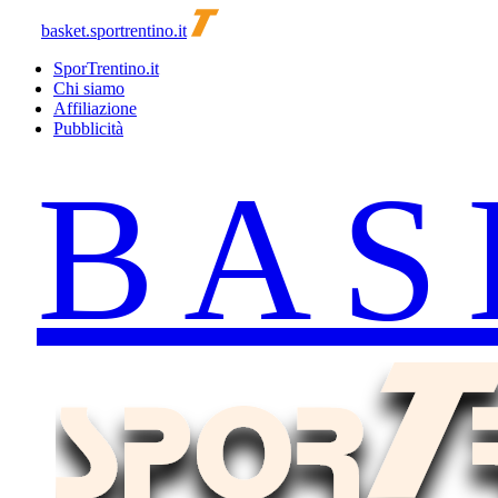
basket.sportrentino.it
SporTrentino.it
Chi siamo
Affiliazione
Pubblicità