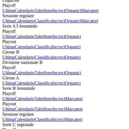
LegaDue
Playoff
Ultima
Calendario
Tabellone
Incroci
Organici
Marcatori
Sessione regolare
Ultima
Calendario
Classifica
Incroci
Organici
Marcatori
Serie A3 femminile
Playoff
Ultima
Calendario
Tabellone
Incroci
Organici
Playout
Ultima
Calendario
Classifica
Incroci
Organici
Girone B
Ultima
Calendario
Classifica
Incroci
Organici
Divisione nazionale B
Playoff
Ultima
Calendario
Tabellone
Incroci
Organici
Girone A
Ultima
Calendario
Classifica
Incroci
Organici
Serie B femminile
Playoff
Ultima
Calendario
Tabellone
Incroci
Marcatori
Playout
Ultima
Calendario
Tabellone
Incroci
Marcatori
Sessione regolare
Ultima
Calendario
Classifica
Incroci
Marcatori
Serie C regionale