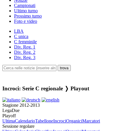
Notizie
Campionati
Ultimo turno
Prossimo turno
Foto e video
LBA
C unica
C femminile
Div. Reg. 1
Div. Reg. 2
Div. Reg. 3
Incroci: Serie C regionale ❭ Playout
Stagione 2012-2013
LegaDue
Playoff
Ultima
Calendario
Tabellone
Incroci
Organici
Marcatori
Sessione regolare