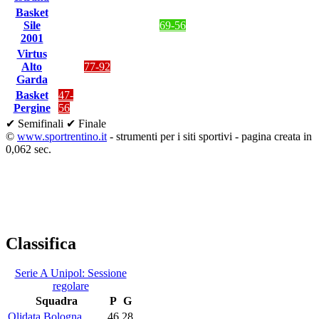
Basket
Sile
69-56
2001
Virtus
Alto
77-92
Garda
Basket
47-
Pergine
56
✔ Semifinali
✔ Finale
©
www.sportrentino.it
- strumenti per i siti sportivi - pagina creata in
0,062 sec.
Classifica
Serie A Unipol: Sessione
regolare
Squadra
P
G
Olidata Bologna
46
28