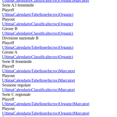
Ultima
Calendario
Classifica
Incroci
Organici
Marcatori
Serie A3 femminile
Playoff
Ultima
Calendario
Tabellone
Incroci
Organici
Playout
Ultima
Calendario
Classifica
Incroci
Organici
Girone B
Ultima
Calendario
Classifica
Incroci
Organici
Divisione nazionale B
Playoff
Ultima
Calendario
Tabellone
Incroci
Organici
Girone A
Ultima
Calendario
Classifica
Incroci
Organici
Serie B femminile
Playoff
Ultima
Calendario
Tabellone
Incroci
Marcatori
Playout
Ultima
Calendario
Tabellone
Incroci
Marcatori
Sessione regolare
Ultima
Calendario
Classifica
Incroci
Marcatori
Serie C regionale
Playoff
Ultima
Calendario
Tabellone
Incroci
Organici
Marcatori
Playout
Ultima
Calendario
Tabellone
Incroci
Organici
Marcatori