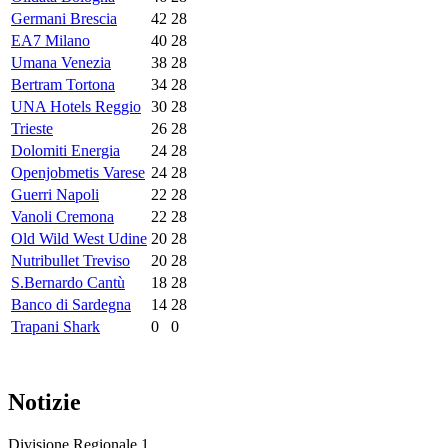
Germani Brescia
42
28
EA7 Milano
40
28
Umana Venezia
38
28
Bertram Tortona
34
28
UNA Hotels Reggio
30
28
Trieste
26
28
Dolomiti Energia
24
28
Openjobmetis Varese
24
28
Guerri Napoli
22
28
Vanoli Cremona
22
28
Old Wild West Udine
20
28
Nutribullet Treviso
20
28
S.Bernardo Cantù
18
28
Banco di Sardegna
14
28
Trapani Shark
0
0
Notizie
Divisione Regionale 1