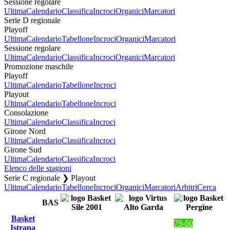
Sessione regolare
Ultima
Calendario
Classifica
Incroci
Organici
Marcatori
Serie D regionale
Playoff
Ultima
Calendario
Tabellone
Incroci
Organici
Marcatori
Sessione regolare
Ultima
Calendario
Classifica
Incroci
Organici
Marcatori
Promozione maschile
Playoff
Ultima
Calendario
Tabellone
Incroci
Playout
Ultima
Calendario
Tabellone
Incroci
Consolazione
Ultima
Calendario
Classifica
Incroci
Girone Nord
Ultima
Calendario
Classifica
Incroci
Girone Sud
Ultima
Calendario
Classifica
Incroci
Elenco delle stagioni
Serie C regionale ❯ Playout
Ultima
Calendario
Tabellone
Incroci
Organici
Marcatori
Arbitri
Cerca
BAS
Basket
79-60
Istrana