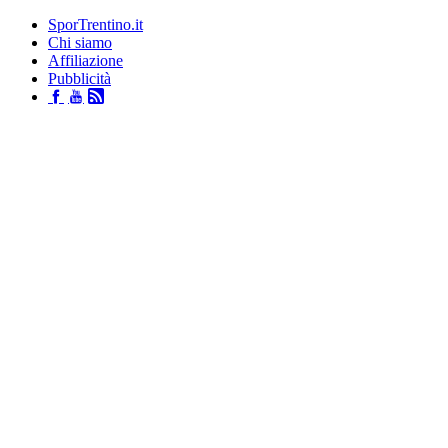
SporTrentino.it
Chi siamo
Affiliazione
Pubblicità