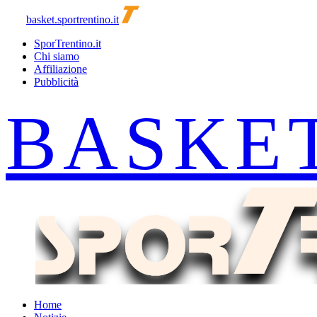
basket.sportrentino.it
SporTrentino.it
Chi siamo
Affiliazione
Pubblicità
Home