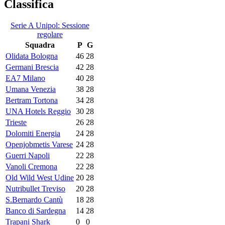
Classifica
Serie A Unipol: Sessione
regolare
Squadra
P
G
Olidata Bologna
46
28
Germani Brescia
42
28
EA7 Milano
40
28
Umana Venezia
38
28
Bertram Tortona
34
28
UNA Hotels Reggio
30
28
Trieste
26
28
Dolomiti Energia
24
28
Openjobmetis Varese
24
28
Guerri Napoli
22
28
Vanoli Cremona
22
28
Old Wild West Udine
20
28
Nutribullet Treviso
20
28
S.Bernardo Cantù
18
28
Banco di Sardegna
14
28
Trapani Shark
0
0