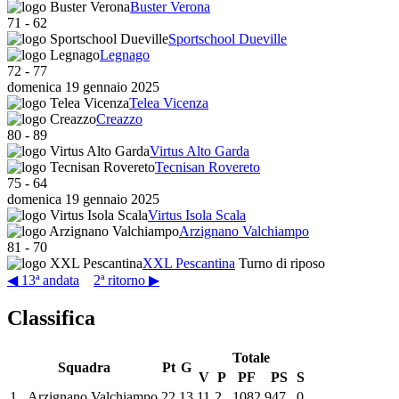
Buster Verona
71
-
62
Sportschool Dueville
Legnago
72
-
77
domenica 19 gennaio 2025
Telea Vicenza
Creazzo
80
-
89
Virtus Alto Garda
Tecnisan Rovereto
75
-
64
domenica 19 gennaio 2025
Virtus Isola Scala
Arzignano Valchiampo
81
-
70
XXL Pescantina
Turno di riposo
◀ 13ª andata
2ª ritorno ▶
Classifica
Totale
Squadra
Pt
G
V
P
PF
PS
S
1
Arzignano Valchiampo
22
13
11
2
1082
947
0