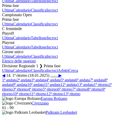
Ultima
Calendario
Tabellone
Incroci
Prima fase
Ultima
Calendario
Classifica
Incroci
Campionato Open
Prima fase
Ultima
Calendario
Classifica
Incroci
C femminile
Playoff
Ultima
Calendario
Tabellone
Incroci
Playout
Ultima
Calendario
Tabellone
Incroci
Girone unico
Ultima
Calendario
Classifica
Incroci
Elenco delle stagioni
Divisione Regionale 1 ❯ Prima fase
Ultima
Calendario
Classifica
Incroci
Arbitri
Cerca
◀
14. 1ª ritorno (18.01.2025)
▶
1ª andata
2ª andata
3ª andata
4ª andata
5ª andata
6ª andata
7ª andata
8ª
andata
9ª andata
10ª andata
11ª andata
12ª andata
13ª andata
1ª ritorno
2ª
ritorno
3ª ritorno
4ª ritorno
5ª ritorno
6ª ritorno
7ª ritorno
8ª ritorno
9ª
ritorno
10ª ritorno
11ª ritorno
12ª ritorno
13ª ritorno
Europa Bolzano
Civezzano
61
-
99
Pulkram Leobasket