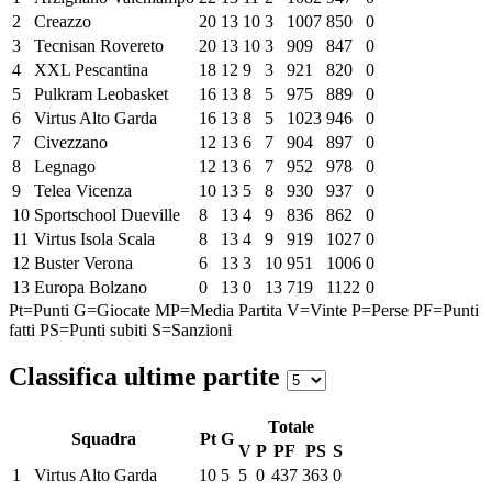
2
Creazzo
20
13
10
3
1007
850
0
3
Tecnisan Rovereto
20
13
10
3
909
847
0
4
XXL Pescantina
18
12
9
3
921
820
0
5
Pulkram Leobasket
16
13
8
5
975
889
0
6
Virtus Alto Garda
16
13
8
5
1023
946
0
7
Civezzano
12
13
6
7
904
897
0
8
Legnago
12
13
6
7
952
978
0
9
Telea Vicenza
10
13
5
8
930
937
0
10
Sportschool Dueville
8
13
4
9
836
862
0
11
Virtus Isola Scala
8
13
4
9
919
1027
0
12
Buster Verona
6
13
3
10
951
1006
0
13
Europa Bolzano
0
13
0
13
719
1122
0
Pt=Punti
G=Giocate
MP=Media Partita
V=Vinte
P=Perse
PF=Punti
fatti
PS=Punti subiti
S=Sanzioni
Classifica ultime partite
Totale
Squadra
Pt
G
V
P
PF
PS
S
1
Virtus Alto Garda
10
5
5
0
437
363
0