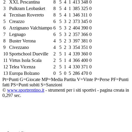
2
XXL Pescantina
8
5
4
1
413
348
0
3
Pulkram Leobasket
8
5
4
1
385
325
0
4
Tecnisan Rovereto
8
5
4
1
346
311
0
5
Creazzo
6
5
3
2
373
345
0
6
Arzignano Valchiampo
6
5
3
2
404
390
0
7
Legnago
6
5
3
2
357
366
0
8
Buster Verona
4
5
2
3
397
381
0
9
Civezzano
4
5
2
3
354
351
0
10
Sportschool Dueville
2
5
1
4
339
360
0
11
Virtus Isola Scala
2
5
1
4
366
400
0
12
Telea Vicenza
2
5
1
4
330
371
0
13
Europa Bolzano
0
5
0
5
286
470
0
Pt=Punti
G=Giocate
MP=Media Partita
V=Vinte
P=Perse
PF=Punti
fatti
PS=Punti subiti
S=Sanzioni
©
www.sportrentino.it
- strumenti per i siti sportivi - pagina creata in
0,297 sec.