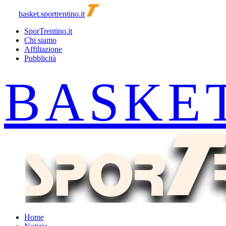
basket.sportrentino.it
SporTrentino.it
Chi siamo
Affiliazione
Pubblicità
Home