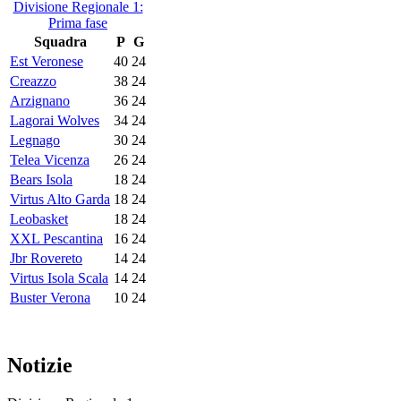
Divisione Regionale 1:
Prima fase
Squadra
P
G
Est Veronese
40
24
Creazzo
38
24
Arzignano
36
24
Lagorai Wolves
34
24
Legnago
30
24
Telea Vicenza
26
24
Bears Isola
18
24
Virtus Alto Garda
18
24
Leobasket
18
24
XXL Pescantina
16
24
Jbr Rovereto
14
24
Virtus Isola Scala
14
24
Buster Verona
10
24
Notizie