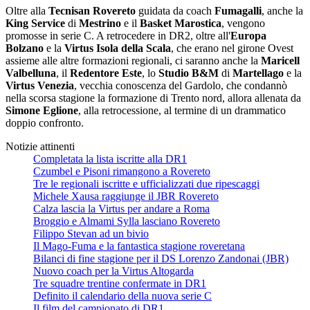
Oltre alla
Tecnisan Rovereto
guidata da coach
Fumagalli
, anche la
King Service
di
Mestrino
e il
Basket Marostica
, vengono
promosse in serie C. A retrocedere in DR2, oltre all'
Europa
Bolzano
e la
Virtus Isola della Scala
, che erano nel girone Ovest
assieme alle altre formazioni regionali, ci saranno anche la
Maricell
Valbelluna
, il
Redentore Este
, lo
Studio B&M
di
Martellago
e la
Virtus Venezia
, vecchia conoscenza del Gardolo, che condannò
nella scorsa stagione la formazione di Trento nord, allora allenata da
Simone Eglione
, alla retrocessione, al termine di un drammatico
doppio confronto.
Notizie attinenti
Completata la lista iscritte alla DR1
Czumbel e Pisoni rimangono a Rovereto
Tre le regionali iscritte e ufficializzati due ripescaggi
Michele Xausa raggiunge il JBR Rovereto
Calza lascia la Virtus per andare a Roma
Broggio e Almami Sylla lasciano Rovereto
Filippo Stevan ad un bivio
Il Mago-Fuma e la fantastica stagione roveretana
Bilanci di fine stagione per il DS Lorenzo Zandonai (JBR)
Nuovo coach per la Virtus Altogarda
Tre squadre trentine confermate in DR1
Definito il calendario della nuova serie C
Il film del campionato di DR1