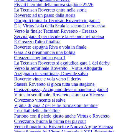
Fissati i termini della nuova stagione 25/26
La Tecnisan Rovereto entra nella storia
Rovereto ad un passo dalla storia
Dorigotti traina la Tecnisan Rovereto in gara 1
È la Virtus Isola della Scala la seconda retrocessa
Verso la finale: Tecnisan Rovereto - Creazzo
Servirà gara 3 per decidere la seconda retrocessa
È Creazzo l'altra finalista
Rovereto espugna Riva e vola in finale
Gara 2 si preannuncia una bolgia
Creazzo si aggiudica gara 1
La Tecnisan Rovereto si aggiudica gara 1 del derby
Verso la semifinale Rovereto - Virtus Altogarda
Arzignano in semifinale, Dueville salvo
Rovereto vince e vola verso il derby
Stasera Rovereto si gioca tutta una stagione
Creazzo passa, Arzignano deve rimandare a gara 3
Virtus in semifinale, Rovereto si arena a Vicenza
Civezzano vincente si salva
Vigilia di gara 2 per le tre formazioni trentine
I risultati delle altre sfide
Partono con il piede giusto anche Virtus e Rovereto
Civezzano, buona la prima nei playout
Verso il quarto fra Rovereto e Nuovo Argine Vicenza
Verso il quarto fra Virtus Altogarda e XXL Pescantina