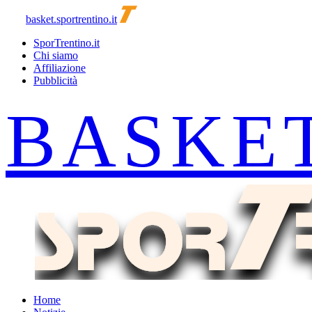
basket.sportrentino.it
SporTrentino.it
Chi siamo
Affiliazione
Pubblicità
Home