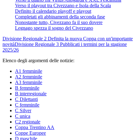
Verso il playout tra Civezzano e Isola della Scala
Definito il calendario playoff e playout
Completati gli abbinamenti della seconda fase
Nonostante tutto, Civezzano fa il suo dovere
Legnago spezza il sogno del Civezzano
Divisione Regionale 2
Definita la nuova Coppa con un'importante
novità
Divisione Regionale 3
Pubblicati i termini per la stagione
2025/26
Elenco degli argomenti delle notizie:
A1 femminile
A2 femminile
A3 femminile
B femminile
B interregionale
C Dilettanti
C femminile
C Silver
C unica
C2 regionale
Coppa Trentino AA
Coppe Europee
D maschile