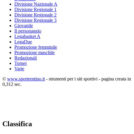
Divisione Nazionale A
Divisione Regionale 1
Divisione Regionale 2
Divisione Regionale 3
Giovanile
Il personaggio
Legabasket A
LegaDue
Promozione femminile
Promozione maschile
Redazionali
Tornei
Varie
©
www.sportrentino.it
- strumenti per i siti sportivi - pagina creata in
0,312 sec.
Classifica