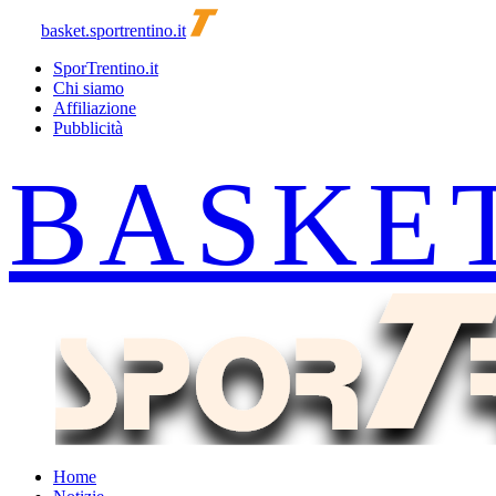
basket.sportrentino.it
SporTrentino.it
Chi siamo
Affiliazione
Pubblicità
Home