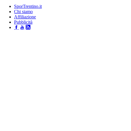
SporTrentino.it
Chi siamo
Affiliazione
Pubblicità