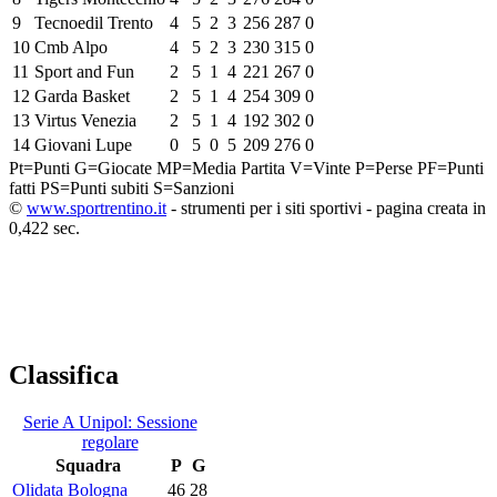
9
Tecnoedil Trento
4
5
2
3
256
287
0
10
Cmb Alpo
4
5
2
3
230
315
0
11
Sport and Fun
2
5
1
4
221
267
0
12
Garda Basket
2
5
1
4
254
309
0
13
Virtus Venezia
2
5
1
4
192
302
0
14
Giovani Lupe
0
5
0
5
209
276
0
Pt=Punti
G=Giocate
MP=Media Partita
V=Vinte
P=Perse
PF=Punti
fatti
PS=Punti subiti
S=Sanzioni
©
www.sportrentino.it
- strumenti per i siti sportivi - pagina creata in
0,422 sec.
Classifica
Serie A Unipol: Sessione
regolare
Squadra
P
G
Olidata Bologna
46
28