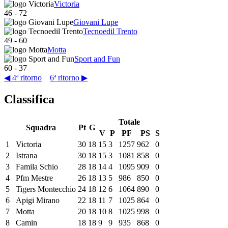
Victoria
46
-
72
Giovani Lupe
Tecnoedil Trento
49
-
60
Motta
Sport and Fun
60
-
37
◀ 4ª ritorno
6ª ritorno ▶
Classifica
Totale
Squadra
Pt
G
V
P
PF
PS
S
1
Victoria
30
18
15
3
1257
962
0
2
Istrana
30
18
15
3
1081
858
0
3
Famila Schio
28
18
14
4
1095
909
0
4
Pfm Mestre
26
18
13
5
986
850
0
5
Tigers Montecchio
24
18
12
6
1064
890
0
6
Apigi Mirano
22
18
11
7
1025
864
0
7
Motta
20
18
10
8
1025
998
0
8
Camin
18
18
9
9
935
868
0