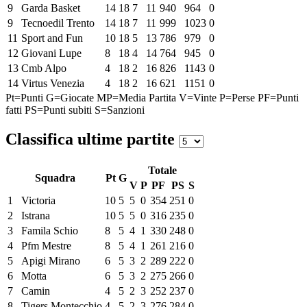
9
Garda Basket
14
18
7
11
940
964
0
9
Tecnoedil Trento
14
18
7
11
999
1023
0
11
Sport and Fun
10
18
5
13
786
979
0
12
Giovani Lupe
8
18
4
14
764
945
0
13
Cmb Alpo
4
18
2
16
826
1143
0
14
Virtus Venezia
4
18
2
16
621
1151
0
Pt=Punti
G=Giocate
MP=Media Partita
V=Vinte
P=Perse
PF=Punti
fatti
PS=Punti subiti
S=Sanzioni
Classifica ultime partite
Totale
Squadra
Pt
G
V
P
PF
PS
S
1
Victoria
10
5
5
0
354
251
0
2
Istrana
10
5
5
0
316
235
0
3
Famila Schio
8
5
4
1
330
248
0
4
Pfm Mestre
8
5
4
1
261
216
0
5
Apigi Mirano
6
5
3
2
289
222
0
6
Motta
6
5
3
2
275
266
0
7
Camin
4
5
2
3
252
237
0
8
Tigers Montecchio
4
5
2
3
276
284
0