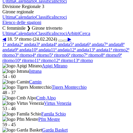
Ultima
Calendario
Classifica
Incroci
Divisione Regionale 3
Girone regionale
Ultima
Calendario
Classifica
Incroci
Elenco delle stagioni
C femminile ❯ Girone triveneto
Ultima
Calendario
Classifica
Incroci
Arbitri
Cerca
◀
18. 5ª ritorno (24.02.2024)
▶
1ª andata
2ª andata
3ª andata
4ª andata
5ª andata
6ª andata
7ª andata
8ª
andata
9ª andata
10ª andata
11ª andata
12ª andata
13ª andata
1ª ritorno
2ª
ritorno
3ª ritorno
4ª ritorno
5ª ritorno
6ª ritorno
7ª ritorno
8ª ritorno
9ª
ritorno
10ª ritorno
11ª ritorno
12ª ritorno
13ª ritorno
Apigi Mirano
Istrana
54
-
60
Camin
Tigers Montecchio
48
-
37
Cmb Alpo
Virtus Venezia
53
-
46
Famila Schio
Pfm Mestre
59
-
45
Garda Basket