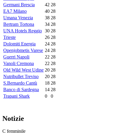
Germani Brescia
42
28
EA7 Milano
40
28
Umana Venezia
38
28
Bertram Tortona
34
28
UNA Hotels Reggio
30
28
Trieste
26
28
Dolomiti Energia
24
28
Openjobmetis Varese
24
28
Guerri Napoli
22
28
Vanoli Cremona
22
28
Old Wild West Udine
20
28
Nutribullet Treviso
20
28
S.Bernardo Cantù
18
28
Banco di Sardegna
14
28
Trapani Shark
0
0
Notizie
C femminile