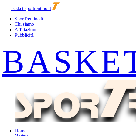
basket.sportrentino.it
SporTrentino.it
Chi siamo
Affiliazione
Pubblicità
Home