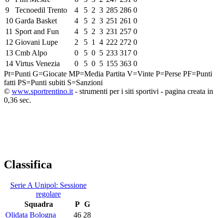
9
Tecnoedil Trento
4
5
2
3
285
286
0
10
Garda Basket
4
5
2
3
251
261
0
11
Sport and Fun
4
5
2
3
231
257
0
12
Giovani Lupe
2
5
1
4
222
272
0
13
Cmb Alpo
0
5
0
5
233
317
0
14
Virtus Venezia
0
5
0
5
155
363
0
Pt=Punti
G=Giocate
MP=Media Partita
V=Vinte
P=Perse
PF=Punti
fatti
PS=Punti subiti
S=Sanzioni
©
www.sportrentino.it
- strumenti per i siti sportivi - pagina creata in
0,36 sec.
Classifica
Serie A Unipol: Sessione
regolare
Squadra
P
G
Olidata Bologna
46
28