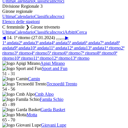
Ultima
Calendario
Classifica
Incroci
Divisione Regionale 3
Girone regionale
Ultima
Calendario
Classifica
Incroci
Elenco delle stagioni
C femminile ❯ Girone triveneto
Ultima
Calendario
Classifica
Incroci
Arbitri
Cerca
◀
14. 1ª ritorno (27.01.2024)
▶
1ª andata
2ª andata
3ª andata
4ª andata
5ª andata
6ª andata
7ª andata
8ª
andata
9ª andata
10ª andata
11ª andata
12ª andata
13ª andata
1ª ritorno
2ª
ritorno
3ª ritorno
4ª ritorno
5ª ritorno
6ª ritorno
7ª ritorno
8ª ritorno
9ª
ritorno
10ª ritorno
11ª ritorno
12ª ritorno
13ª ritorno
Apigi Mirano
Sport and Fun
51
-
31
Camin
Tecnoedil Trento
54
-
56
Cmb Alpo
Famila Schio
45
-
89
Garda Basket
Motta
65
-
70
Giovani Lupe