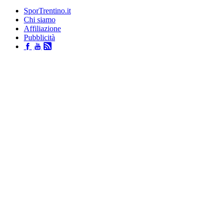
SporTrentino.it
Chi siamo
Affiliazione
Pubblicità