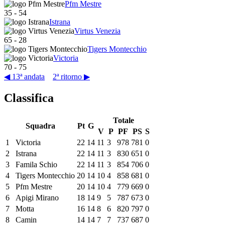
Pfm Mestre
35
-
54
Istrana
Virtus Venezia
65
-
28
Tigers Montecchio
Victoria
70
-
75
◀ 13ª andata
2ª ritorno ▶
Classifica
Totale
Squadra
Pt
G
V
P
PF
PS
S
1
Victoria
22
14
11
3
978
781
0
2
Istrana
22
14
11
3
830
651
0
3
Famila Schio
22
14
11
3
854
706
0
4
Tigers Montecchio
20
14
10
4
858
681
0
5
Pfm Mestre
20
14
10
4
779
669
0
6
Apigi Mirano
18
14
9
5
787
673
0
7
Motta
16
14
8
6
820
797
0
8
Camin
14
14
7
7
737
687
0