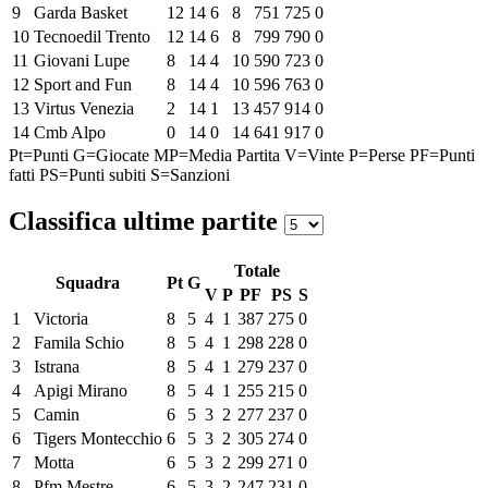
9
Garda Basket
12
14
6
8
751
725
0
10
Tecnoedil Trento
12
14
6
8
799
790
0
11
Giovani Lupe
8
14
4
10
590
723
0
12
Sport and Fun
8
14
4
10
596
763
0
13
Virtus Venezia
2
14
1
13
457
914
0
14
Cmb Alpo
0
14
0
14
641
917
0
Pt=Punti
G=Giocate
MP=Media Partita
V=Vinte
P=Perse
PF=Punti
fatti
PS=Punti subiti
S=Sanzioni
Classifica ultime partite
Totale
Squadra
Pt
G
V
P
PF
PS
S
1
Victoria
8
5
4
1
387
275
0
2
Famila Schio
8
5
4
1
298
228
0
3
Istrana
8
5
4
1
279
237
0
4
Apigi Mirano
8
5
4
1
255
215
0
5
Camin
6
5
3
2
277
237
0
6
Tigers Montecchio
6
5
3
2
305
274
0
7
Motta
6
5
3
2
299
271
0
8
Pfm Mestre
6
5
3
2
247
231
0