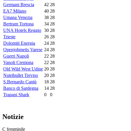
Germani Brescia
42
28
EA7 Milano
40
28
Umana Venezia
38
28
Bertram Tortona
34
28
UNA Hotels Reggio
30
28
Trieste
26
28
Dolomiti Energia
24
28
Openjobmetis Varese
24
28
Guerri Napoli
22
28
Vanoli Cremona
22
28
Old Wild West Udine
20
28
Nutribullet Treviso
20
28
S.Bernardo Cantù
18
28
Banco di Sardegna
14
28
Trapani Shark
0
0
Notizie
C femminile