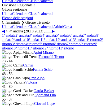
Ultima
Calendario
Classifica
Incroci
Divisione Regionale 3
Girone regionale
Ultima
Calendario
Classifica
Incroci
Elenco delle stagioni
C femminile ❯ Girone triveneto
Ultima
Calendario
Classifica
Incroci
Arbitri
Cerca
◀
4. 4ª andata (28.10.2023)
▶
1ª andata
2ª andata
3ª andata
4ª andata
5ª andata
6ª andata
7ª andata
8ª
andata
9ª andata
10ª andata
11ª andata
12ª andata
13ª andata
1ª ritorno
2ª
ritorno
3ª ritorno
4ª ritorno
5ª ritorno
6ª ritorno
7ª ritorno
8ª ritorno
9ª
ritorno
10ª ritorno
11ª ritorno
12ª ritorno
13ª ritorno
Apigi Mirano
Tecnoedil Trento
73
-
44
Camin
Famila Schio
48
-
58
Cmb Alpo
Victoria
41
-
80
Garda Basket
Sport and Fun
55
-
37
Giovani Lupe