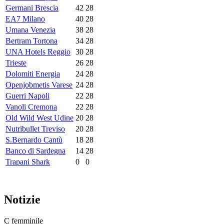
Germani Brescia
42
28
EA7 Milano
40
28
Umana Venezia
38
28
Bertram Tortona
34
28
UNA Hotels Reggio
30
28
Trieste
26
28
Dolomiti Energia
24
28
Openjobmetis Varese
24
28
Guerri Napoli
22
28
Vanoli Cremona
22
28
Old Wild West Udine
20
28
Nutribullet Treviso
20
28
S.Bernardo Cantù
18
28
Banco di Sardegna
14
28
Trapani Shark
0
0
Notizie
C femminile