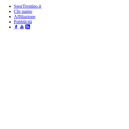
SporTrentino.it
Chi siamo
Affiliazione
Pubblicità