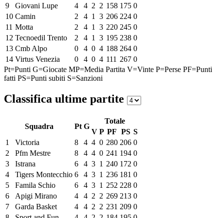
9
Giovani Lupe
4
4
2
2
158
175
0
10
Camin
2
4
1
3
206
224
0
11
Motta
2
4
1
3
220
245
0
12
Tecnoedil Trento
2
4
1
3
195
238
0
13
Cmb Alpo
0
4
0
4
188
264
0
14
Virtus Venezia
0
4
0
4
111
267
0
Pt=Punti
G=Giocate
MP=Media Partita
V=Vinte
P=Perse
PF=Punti
fatti
PS=Punti subiti
S=Sanzioni
Classifica ultime partite
Totale
Squadra
Pt
G
V
P
PF
PS
S
1
Victoria
8
4
4
0
280
206
0
2
Pfm Mestre
8
4
4
0
241
194
0
3
Istrana
6
4
3
1
240
172
0
4
Tigers Montecchio
6
4
3
1
236
181
0
5
Famila Schio
6
4
3
1
252
228
0
6
Apigi Mirano
4
4
2
2
269
213
0
7
Garda Basket
4
4
2
2
231
209
0
8
Sport and Fun
4
4
2
2
184
195
0