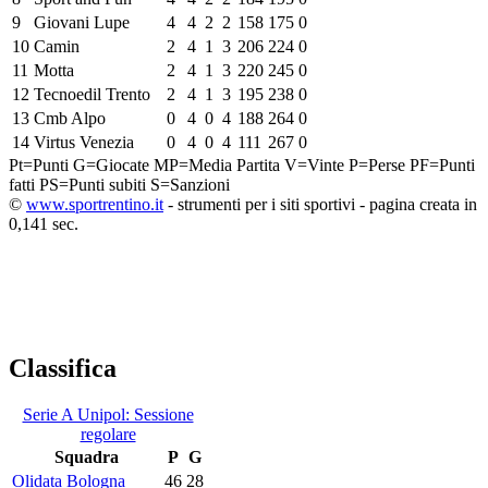
9
Giovani Lupe
4
4
2
2
158
175
0
10
Camin
2
4
1
3
206
224
0
11
Motta
2
4
1
3
220
245
0
12
Tecnoedil Trento
2
4
1
3
195
238
0
13
Cmb Alpo
0
4
0
4
188
264
0
14
Virtus Venezia
0
4
0
4
111
267
0
Pt=Punti
G=Giocate
MP=Media Partita
V=Vinte
P=Perse
PF=Punti
fatti
PS=Punti subiti
S=Sanzioni
©
www.sportrentino.it
- strumenti per i siti sportivi - pagina creata in
0,141 sec.
Classifica
Serie A Unipol: Sessione
regolare
Squadra
P
G
Olidata Bologna
46
28