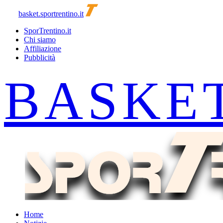
basket.sportrentino.it
SporTrentino.it
Chi siamo
Affiliazione
Pubblicità
Home