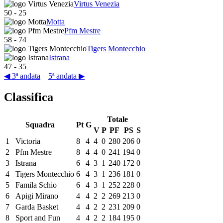
Virtus Venezia
50
-
25
Motta
Pfm Mestre
58
-
74
Tigers Montecchio
Istrana
47
-
35
◀ 3ª andata
5ª andata ▶
Classifica
Totale
Squadra
Pt
G
V
P
PF
PS
S
1
Victoria
8
4
4
0
280
206
0
2
Pfm Mestre
8
4
4
0
241
194
0
3
Istrana
6
4
3
1
240
172
0
4
Tigers Montecchio
6
4
3
1
236
181
0
5
Famila Schio
6
4
3
1
252
228
0
6
Apigi Mirano
4
4
2
2
269
213
0
7
Garda Basket
4
4
2
2
231
209
0
8
Sport and Fun
4
4
2
2
184
195
0