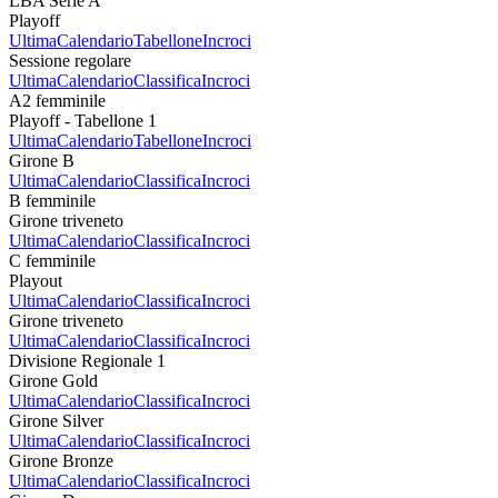
LBA Serie A
Playoff
Ultima
Calendario
Tabellone
Incroci
Sessione regolare
Ultima
Calendario
Classifica
Incroci
A2 femminile
Playoff - Tabellone 1
Ultima
Calendario
Tabellone
Incroci
Girone B
Ultima
Calendario
Classifica
Incroci
B femminile
Girone triveneto
Ultima
Calendario
Classifica
Incroci
C femminile
Playout
Ultima
Calendario
Classifica
Incroci
Girone triveneto
Ultima
Calendario
Classifica
Incroci
Divisione Regionale 1
Girone Gold
Ultima
Calendario
Classifica
Incroci
Girone Silver
Ultima
Calendario
Classifica
Incroci
Girone Bronze
Ultima
Calendario
Classifica
Incroci