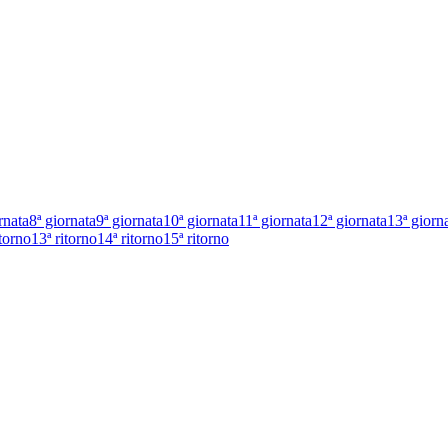
rnata
8ª giornata
9ª giornata
10ª giornata
11ª giornata
12ª giornata
13ª giorn
itorno
13ª ritorno
14ª ritorno
15ª ritorno