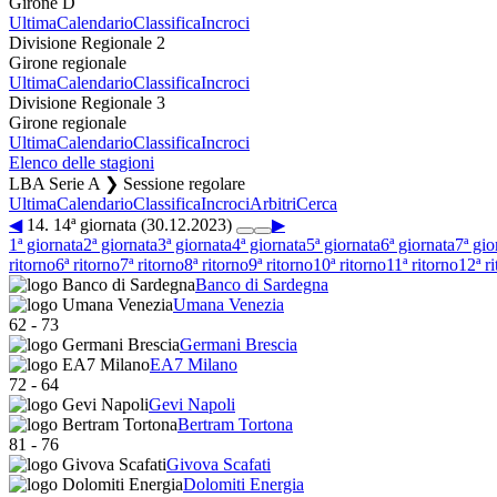
Girone D
Ultima
Calendario
Classifica
Incroci
Divisione Regionale 2
Girone regionale
Ultima
Calendario
Classifica
Incroci
Divisione Regionale 3
Girone regionale
Ultima
Calendario
Classifica
Incroci
Elenco delle stagioni
LBA Serie A ❯ Sessione regolare
Ultima
Calendario
Classifica
Incroci
Arbitri
Cerca
◀
14. 14ª giornata (30.12.2023)
▶
1ª giornata
2ª giornata
3ª giornata
4ª giornata
5ª giornata
6ª giornata
7ª gio
ritorno
6ª ritorno
7ª ritorno
8ª ritorno
9ª ritorno
10ª ritorno
11ª ritorno
12ª r
Banco di Sardegna
Umana Venezia
62
-
73
Germani Brescia
EA7 Milano
72
-
64
Gevi Napoli
Bertram Tortona
81
-
76
Givova Scafati
Dolomiti Energia