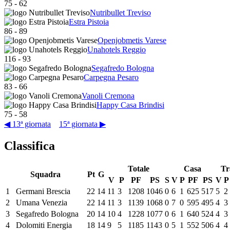
75
-
62
Nutribullet Treviso
Estra Pistoia
86
-
89
Openjobmetis Varese
Unahotels Reggio
116
-
93
Segafredo Bologna
Carpegna Pesaro
83
-
66
Vanoli Cremona
Happy Casa Brindisi
75
-
58
◀ 13ª giornata
15ª giornata ▶
Classifica
Totale
Casa
Tr
Squadra
Pt
G
V
P
PF
PS
S
V
P
PF
PS
V
P
1
Germani Brescia
22
14
11
3
1208
1046
0
6
1
625
517
5
2
2
Umana Venezia
22
14
11
3
1139
1068
0
7
0
595
495
4
3
3
Segafredo Bologna
20
14
10
4
1228
1077
0
6
1
640
524
4
3
4
Dolomiti Energia
18
14
9
5
1185
1143
0
5
1
552
506
4
4