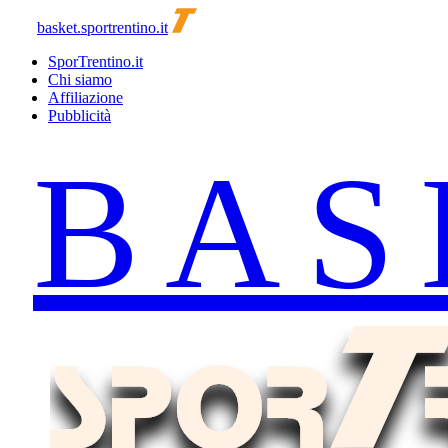
basket.sportrentino.it
SporTrentino.it
Chi siamo
Affiliazione
Pubblicità