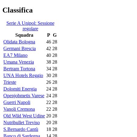
Classifica
Serie A Unipol: Sessione
regolare
Squadra
P
G
Olidata Bologna
46
28
Germani Brescia
42
28
EA7 Milano
40
28
Umana Venezia
38
28
Bertram Tortona
34
28
UNA Hotels Reggio
30
28
Trieste
26
28
Dolomiti Energia
24
28
Openjobmetis Varese
24
28
Guerri Napoli
22
28
Vanoli Cremona
22
28
Old Wild West Udine
20
28
Nutribullet Treviso
20
28
S.Bernardo Cantù
18
28
Banco di Sardegna
14
28