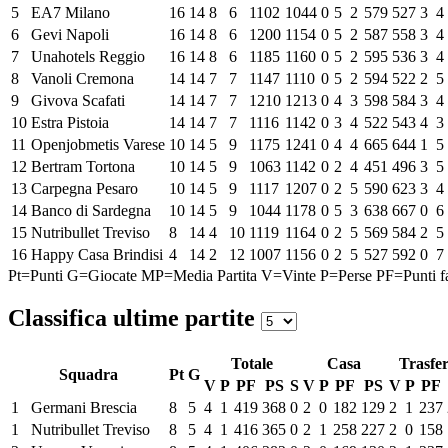
5
EA7 Milano
16
14
8
6
1102
1044
0
5
2
579
527
3
4
6
Gevi Napoli
16
14
8
6
1200
1154
0
5
2
587
558
3
4
7
Unahotels Reggio
16
14
8
6
1185
1160
0
5
2
595
536
3
4
8
Vanoli Cremona
14
14
7
7
1147
1110
0
5
2
594
522
2
5
9
Givova Scafati
14
14
7
7
1210
1213
0
4
3
598
584
3
4
10
Estra Pistoia
14
14
7
7
1116
1142
0
3
4
522
543
4
3
11
Openjobmetis Varese
10
14
5
9
1175
1241
0
4
4
665
644
1
5
12
Bertram Tortona
10
14
5
9
1063
1142
0
2
4
451
496
3
5
13
Carpegna Pesaro
10
14
5
9
1117
1207
0
2
5
590
623
3
4
14
Banco di Sardegna
10
14
5
9
1044
1178
0
5
3
638
667
0
6
15
Nutribullet Treviso
8
14
4
10
1119
1164
0
2
5
569
584
2
5
16
Happy Casa Brindisi
4
14
2
12
1007
1156
0
2
5
527
592
0
7
Pt=Punti
G=Giocate
MP=Media Partita
V=Vinte
P=Perse
PF=Punti fa
Classifica ultime partite
Totale
Casa
Trasfer
Squadra
Pt
G
V
P
PF
PS
S
V
P
PF
PS
V
P
PF
1
Germani Brescia
8
5
4
1
419
368
0
2
0
182
129
2
1
237
1
Nutribullet Treviso
8
5
4
1
416
365
0
2
1
258
227
2
0
158