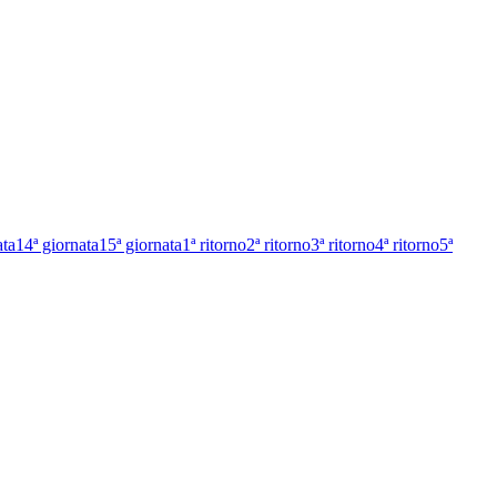
ata
14ª giornata
15ª giornata
1ª ritorno
2ª ritorno
3ª ritorno
4ª ritorno
5ª