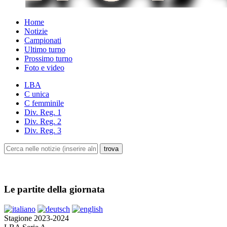
Home
Notizie
Campionati
Ultimo turno
Prossimo turno
Foto e video
LBA
C unica
C femminile
Div. Reg. 1
Div. Reg. 2
Div. Reg. 3
Le partite della giornata
Stagione 2023-2024