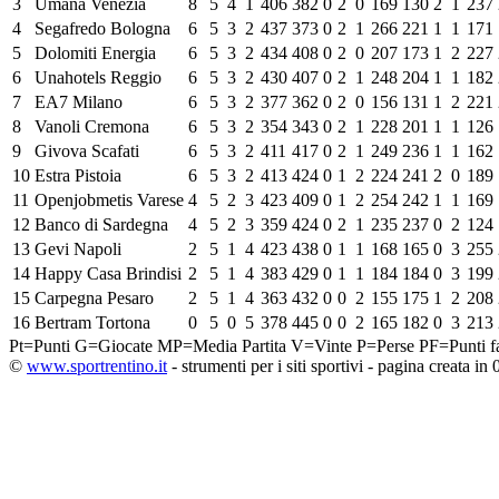
3
Umana Venezia
8
5
4
1
406
382
0
2
0
169
130
2
1
237
4
Segafredo Bologna
6
5
3
2
437
373
0
2
1
266
221
1
1
171
5
Dolomiti Energia
6
5
3
2
434
408
0
2
0
207
173
1
2
227
6
Unahotels Reggio
6
5
3
2
430
407
0
2
1
248
204
1
1
182
7
EA7 Milano
6
5
3
2
377
362
0
2
0
156
131
1
2
221
8
Vanoli Cremona
6
5
3
2
354
343
0
2
1
228
201
1
1
126
9
Givova Scafati
6
5
3
2
411
417
0
2
1
249
236
1
1
162
10
Estra Pistoia
6
5
3
2
413
424
0
1
2
224
241
2
0
189
11
Openjobmetis Varese
4
5
2
3
423
409
0
1
2
254
242
1
1
169
12
Banco di Sardegna
4
5
2
3
359
424
0
2
1
235
237
0
2
124
13
Gevi Napoli
2
5
1
4
423
438
0
1
1
168
165
0
3
255
14
Happy Casa Brindisi
2
5
1
4
383
429
0
1
1
184
184
0
3
199
15
Carpegna Pesaro
2
5
1
4
363
432
0
0
2
155
175
1
2
208
16
Bertram Tortona
0
5
0
5
378
445
0
0
2
165
182
0
3
213
Pt=Punti
G=Giocate
MP=Media Partita
V=Vinte
P=Perse
PF=Punti fa
©
www.sportrentino.it
- strumenti per i siti sportivi - pagina creata in 