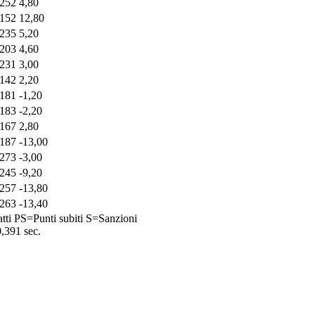
252
4,80
152
12,80
235
5,20
203
4,60
231
3,00
142
2,20
181
-1,20
183
-2,20
167
2,80
187
-13,00
273
-3,00
245
-9,20
257
-13,80
263
-13,40
tti
PS=Punti subiti
S=Sanzioni
0,391 sec.