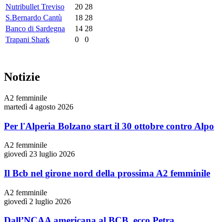
Nutribullet Treviso
20
28
S.Bernardo Cantù
18
28
Banco di Sardegna
14
28
Trapani Shark
0
0
Notizie
A2 femminile
martedì 4 agosto 2026
Per l'Alperia Bolzano start il 30 ottobre contro Alpo
A2 femminile
giovedì 23 luglio 2026
Il Bcb nel girone nord della prossima A2 femminile
A2 femminile
giovedì 2 luglio 2026
Dall’NCAA americana al BCB, ecco Petra