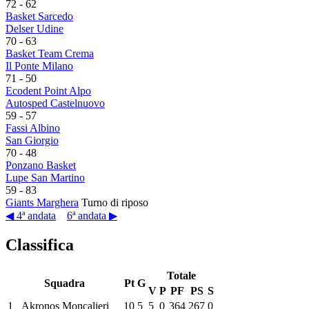
72
-
62
Basket Sarcedo
Delser Udine
70
-
63
Basket Team Crema
Il Ponte Milano
71
-
50
Ecodent Point Alpo
Autosped Castelnuovo
59
-
57
Fassi Albino
San Giorgio
70
-
48
Ponzano Basket
Lupe San Martino
59
-
83
Giants Marghera
Turno di riposo
◀ 4ª andata
6ª andata ▶
Classifica
Totale
Squadra
Pt
G
V
P
PF
PS
S
1
Akronos Moncalieri
10
5
5
0
364
267
0