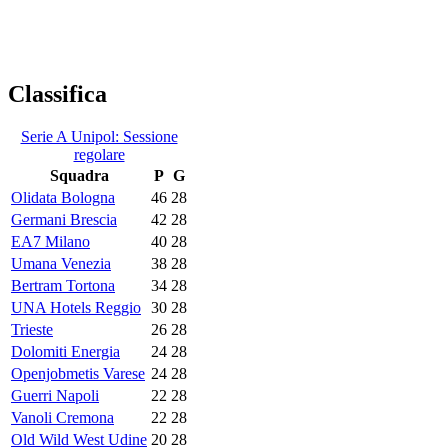
Classifica
Serie A Unipol: Sessione
regolare
Squadra
P
G
Olidata Bologna
46
28
Germani Brescia
42
28
EA7 Milano
40
28
Umana Venezia
38
28
Bertram Tortona
34
28
UNA Hotels Reggio
30
28
Trieste
26
28
Dolomiti Energia
24
28
Openjobmetis Varese
24
28
Guerri Napoli
22
28
Vanoli Cremona
22
28
Old Wild West Udine
20
28