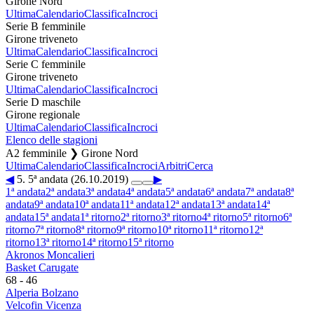
Girone Nord
Ultima
Calendario
Classifica
Incroci
Serie B femminile
Girone triveneto
Ultima
Calendario
Classifica
Incroci
Serie C femminile
Girone triveneto
Ultima
Calendario
Classifica
Incroci
Serie D maschile
Girone regionale
Ultima
Calendario
Classifica
Incroci
Elenco delle stagioni
A2 femminile ❯ Girone Nord
Ultima
Calendario
Classifica
Incroci
Arbitri
Cerca
◀
5. 5ª andata (26.10.2019)
▶
1ª andata
2ª andata
3ª andata
4ª andata
5ª andata
6ª andata
7ª andata
8ª
andata
9ª andata
10ª andata
11ª andata
12ª andata
13ª andata
14ª
andata
15ª andata
1ª ritorno
2ª ritorno
3ª ritorno
4ª ritorno
5ª ritorno
6ª
ritorno
7ª ritorno
8ª ritorno
9ª ritorno
10ª ritorno
11ª ritorno
12ª
ritorno
13ª ritorno
14ª ritorno
15ª ritorno
Akronos Moncalieri
Basket Carugate
68
-
46
Alperia Bolzano
Velcofin Vicenza