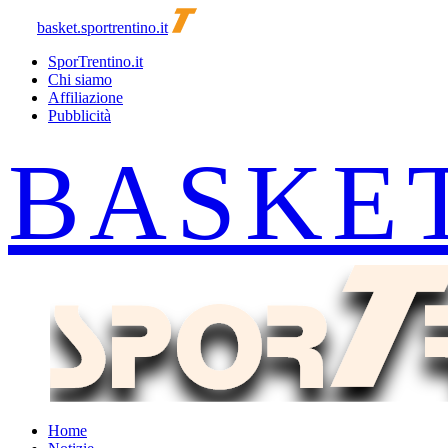
basket.sportrentino.it
SporTrentino.it
Chi siamo
Affiliazione
Pubblicità
Home