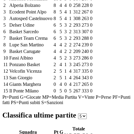
2
Alperia Bolzano
8
4
4
0
258
228
0
3
Ecodent Point Alpo
8
5
4
1
312
267
0
3
Autosped Castelnuovo
8
5
4
1
308
263
0
5
Delser Udine
6
5
3
2
293
273
0
6
Basket Sarcedo
6
5
3
2
313
307
0
7
Basket Team Crema
6
5
3
2
293
288
0
8
Lupe San Martino
4
4
2
2
274
239
0
9
Basket Carugate
4
4
2
2
209
240
0
10
Fassi Albino
4
5
2
3
273
286
0
11
Ponzano Basket
2
4
1
3
245
273
0
12
Velcofin Vicenza
2
5
1
4
317
335
0
13
San Giorgio
2
5
1
4
264
343
0
14
Giants Marghera
0
4
0
4
217
265
0
15
Il Ponte Milano
0
5
0
5
267
333
0
Pt=Punti
G=Giocate
MP=Media Partita
V=Vinte
P=Perse
PF=Punti
fatti
PS=Punti subiti
S=Sanzioni
Classifica ultime partite
Totale
Squadra
Pt
G