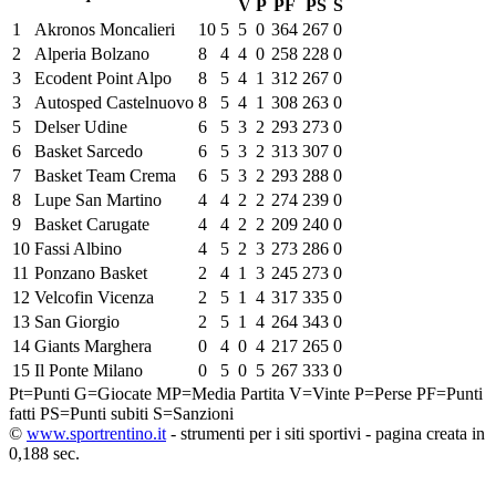
V
P
PF
PS
S
1
Akronos Moncalieri
10
5
5
0
364
267
0
2
Alperia Bolzano
8
4
4
0
258
228
0
3
Ecodent Point Alpo
8
5
4
1
312
267
0
3
Autosped Castelnuovo
8
5
4
1
308
263
0
5
Delser Udine
6
5
3
2
293
273
0
6
Basket Sarcedo
6
5
3
2
313
307
0
7
Basket Team Crema
6
5
3
2
293
288
0
8
Lupe San Martino
4
4
2
2
274
239
0
9
Basket Carugate
4
4
2
2
209
240
0
10
Fassi Albino
4
5
2
3
273
286
0
11
Ponzano Basket
2
4
1
3
245
273
0
12
Velcofin Vicenza
2
5
1
4
317
335
0
13
San Giorgio
2
5
1
4
264
343
0
14
Giants Marghera
0
4
0
4
217
265
0
15
Il Ponte Milano
0
5
0
5
267
333
0
Pt=Punti
G=Giocate
MP=Media Partita
V=Vinte
P=Perse
PF=Punti
fatti
PS=Punti subiti
S=Sanzioni
©
www.sportrentino.it
- strumenti per i siti sportivi - pagina creata in
0,188 sec.