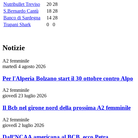
Nutribullet Treviso
20
28
S.Bernardo Cantù
18
28
Banco di Sardegna
14
28
Trapani Shark
0
0
Notizie
A2 femminile
martedì 4 agosto 2026
Per l'Alperia Bolzano start il 30 ottobre contro Alpo
A2 femminile
giovedì 23 luglio 2026
Il Bcb nel girone nord della prossima A2 femminile
A2 femminile
giovedì 2 luglio 2026
Dall’NCAA americana al BCB, ecco Petra