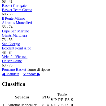
68
-
41
Basket Carugate
Basket Team Crema
60
-
53
Il Ponte Milano
Akronos Moncalieri
55
-
74
Lupe San Martino
Giants Marghera
73
-
55
San Giorgio
Ecodent Point Alpo
48
-
84
Velcofin Vicenza
Delser Udine
63
-
73
Ponzano Basket
Turno di riposo
◀ 3ª andata
5ª andata ▶
Classifica
Totale
Squadra
Pt
G
V
P
PF
PS
S
1
Akronos Moncalieri
8
4
4
0
296
221
0