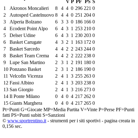
V
P
PF
PS
S
1
Akronos Moncalieri
8
4
4
0
296
221
0
2
Autosped Castelnuovo
8
4
4
0
251
204
0
3
Alperia Bolzano
6
3
3
0
186
166
0
4
Ecodent Point Alpo
6
4
3
1
253
210
0
5
Delser Udine
6
4
3
1
230
203
0
6
Basket Carugate
4
3
2
1
163
172
0
7
Basket Sarcedo
4
4
2
2
243
244
0
8
Basket Team Crema
4
4
2
2
222
238
0
9
Lupe San Martino
2
3
1
2
191
180
0
10
Ponzano Basket
2
3
1
2
186
190
0
11
Velcofin Vicenza
2
4
1
3
255
263
0
12
Fassi Albino
2
4
1
3
203
238
0
13
San Giorgio
2
4
1
3
216
273
0
14
Il Ponte Milano
0
4
0
4
217
262
0
15
Giants Marghera
0
4
0
4
217
265
0
Pt=Punti
G=Giocate
MP=Media Partita
V=Vinte
P=Perse
PF=Punti
fatti
PS=Punti subiti
S=Sanzioni
©
www.sportrentino.it
- strumenti per i siti sportivi - pagina creata in
0,156 sec.