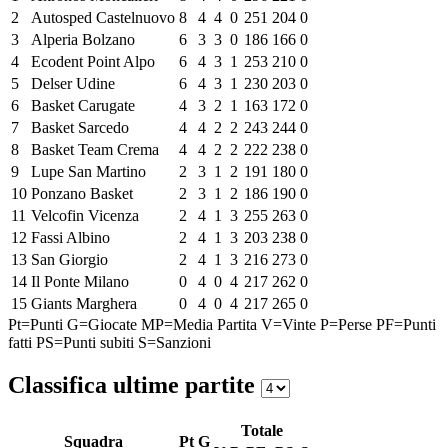
2
Autosped Castelnuovo
8
4
4
0
251
204
0
3
Alperia Bolzano
6
3
3
0
186
166
0
4
Ecodent Point Alpo
6
4
3
1
253
210
0
5
Delser Udine
6
4
3
1
230
203
0
6
Basket Carugate
4
3
2
1
163
172
0
7
Basket Sarcedo
4
4
2
2
243
244
0
8
Basket Team Crema
4
4
2
2
222
238
0
9
Lupe San Martino
2
3
1
2
191
180
0
10
Ponzano Basket
2
3
1
2
186
190
0
11
Velcofin Vicenza
2
4
1
3
255
263
0
12
Fassi Albino
2
4
1
3
203
238
0
13
San Giorgio
2
4
1
3
216
273
0
14
Il Ponte Milano
0
4
0
4
217
262
0
15
Giants Marghera
0
4
0
4
217
265
0
Pt=Punti
G=Giocate
MP=Media Partita
V=Vinte
P=Perse
PF=Punti
fatti
PS=Punti subiti
S=Sanzioni
Classifica ultime partite
Totale
Squadra
Pt
G