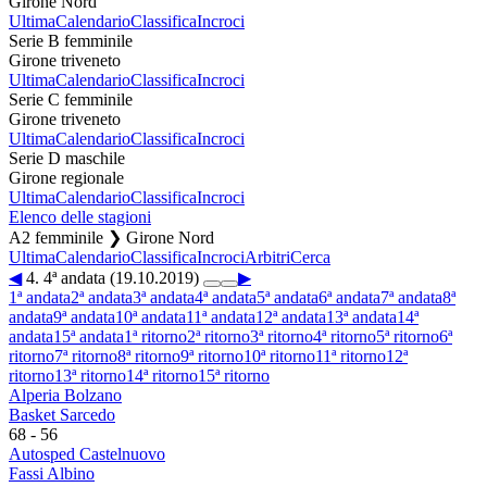
Girone Nord
Ultima
Calendario
Classifica
Incroci
Serie B femminile
Girone triveneto
Ultima
Calendario
Classifica
Incroci
Serie C femminile
Girone triveneto
Ultima
Calendario
Classifica
Incroci
Serie D maschile
Girone regionale
Ultima
Calendario
Classifica
Incroci
Elenco delle stagioni
A2 femminile ❯ Girone Nord
Ultima
Calendario
Classifica
Incroci
Arbitri
Cerca
◀
4. 4ª andata (19.10.2019)
▶
1ª andata
2ª andata
3ª andata
4ª andata
5ª andata
6ª andata
7ª andata
8ª
andata
9ª andata
10ª andata
11ª andata
12ª andata
13ª andata
14ª
andata
15ª andata
1ª ritorno
2ª ritorno
3ª ritorno
4ª ritorno
5ª ritorno
6ª
ritorno
7ª ritorno
8ª ritorno
9ª ritorno
10ª ritorno
11ª ritorno
12ª
ritorno
13ª ritorno
14ª ritorno
15ª ritorno
Alperia Bolzano
Basket Sarcedo
68
-
56
Autosped Castelnuovo
Fassi Albino