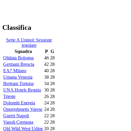
Classifica
Serie A Unipol: Sessione
regolare
Squadra
P
G
Olidata Bologna
46
28
Germani Brescia
42
28
EA7 Milano
40
28
Umana Venezia
38
28
Bertram Tortona
34
28
UNA Hotels Reggio
30
28
Trieste
26
28
Dolomiti Energia
24
28
Openjobmetis Varese
24
28
Guerri Napoli
22
28
Vanoli Cremona
22
28
Old Wild West Udine
20
28