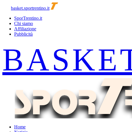
basket.sportrentino.it
SporTrentino.it
Chi siamo
Affiliazione
Pubblicità
Home