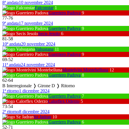
8ª andata
10 novembre 2024
Falconstar
1
Guerriero Padova
9
77
-
76
9ª andata
17 novembre 2024
Guerriero Padova
9
Secis Jesolo
6
81
-
58
10ª andata
20 novembre 2024
Valsugana
11
Guerriero Padova
9
69
-
52
11ª andata
24 novembre 2024
Montelvini Montebelluna
12
Guerriero Padova
8
62
-
64
B Interregionale ❭ Girone D ❭ Ritorno
1ª ritorno
1 dicembre 2024
Guerriero Padova
7
Calorflex Oderzo
5
73
-
54
2ª ritorno
8 dicembre 2024
Sz Jadran
10
Guerriero Padova
6
52
-
71