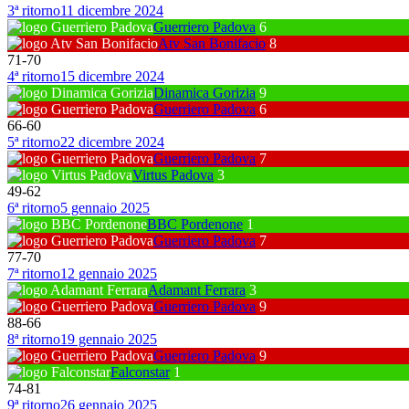
3ª ritorno
11 dicembre 2024
Guerriero Padova
6
Atv San Bonifacio
8
71
-
70
4ª ritorno
15 dicembre 2024
Dinamica Gorizia
9
Guerriero Padova
6
66
-
60
5ª ritorno
22 dicembre 2024
Guerriero Padova
7
Virtus Padova
3
49
-
62
6ª ritorno
5 gennaio 2025
BBC Pordenone
1
Guerriero Padova
7
77
-
70
7ª ritorno
12 gennaio 2025
Adamant Ferrara
3
Guerriero Padova
9
88
-
66
8ª ritorno
19 gennaio 2025
Guerriero Padova
9
Falconstar
1
74
-
81
9ª ritorno
26 gennaio 2025