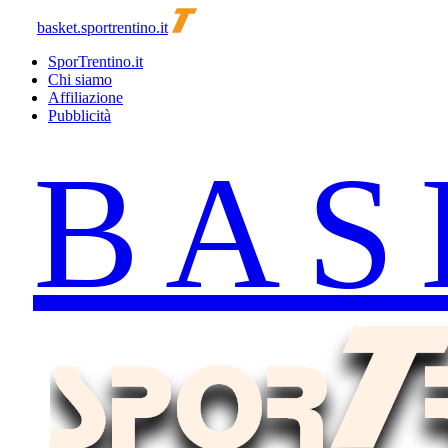
basket.sportrentino.it
SporTrentino.it
Chi siamo
Affiliazione
Pubblicità