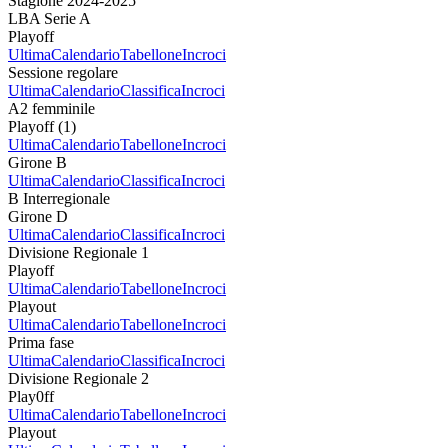
Stagione 2024-2025
LBA Serie A
Playoff
Ultima
Calendario
Tabellone
Incroci
Sessione regolare
Ultima
Calendario
Classifica
Incroci
A2 femminile
Playoff (1)
Ultima
Calendario
Tabellone
Incroci
Girone B
Ultima
Calendario
Classifica
Incroci
B Interregionale
Girone D
Ultima
Calendario
Classifica
Incroci
Divisione Regionale 1
Playoff
Ultima
Calendario
Tabellone
Incroci
Playout
Ultima
Calendario
Tabellone
Incroci
Prima fase
Ultima
Calendario
Classifica
Incroci
Divisione Regionale 2
Play0ff
Ultima
Calendario
Tabellone
Incroci
Playout