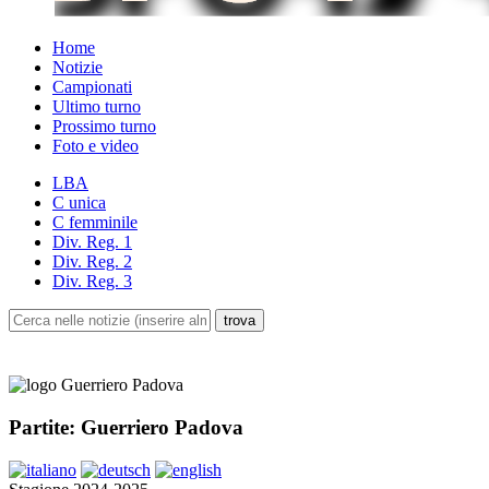
Home
Notizie
Campionati
Ultimo turno
Prossimo turno
Foto e video
LBA
C unica
C femminile
Div. Reg. 1
Div. Reg. 2
Div. Reg. 3
Partite: Guerriero Padova