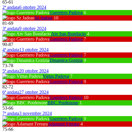
65
-
61
2ª andata
6 ottobre 2024
Guerriero Padova
6
Sz Jadran
10
81
-
69
3ª andata
9 ottobre 2024
Atv San Bonifacio
4
Guerriero Padova
7
90
-
87
4ª andata
13 ottobre 2024
Guerriero Padova
7
Dinamica Gorizia
9
73
-
78
5ª andata
20 ottobre 2024
Virtus Padova
7
Guerriero Padova
9
82
-
72
6ª andata
27 ottobre 2024
Guerriero Padova
10
BBC Pordenone
1
53
-
66
7ª andata
3 novembre 2024
Guerriero Padova
9
Adamant Ferrara
4
75
-
66