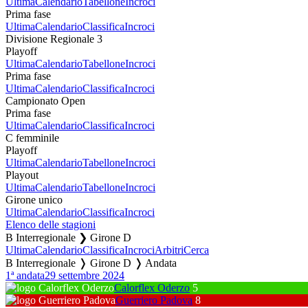
Ultima
Calendario
Tabellone
Incroci
Prima fase
Ultima
Calendario
Classifica
Incroci
Divisione Regionale 3
Playoff
Ultima
Calendario
Tabellone
Incroci
Prima fase
Ultima
Calendario
Classifica
Incroci
Campionato Open
Prima fase
Ultima
Calendario
Classifica
Incroci
C femminile
Playoff
Ultima
Calendario
Tabellone
Incroci
Playout
Ultima
Calendario
Tabellone
Incroci
Girone unico
Ultima
Calendario
Classifica
Incroci
Elenco delle stagioni
B Interregionale ❯ Girone D
Ultima
Calendario
Classifica
Incroci
Arbitri
Cerca
B Interregionale ❭ Girone D ❭ Andata
1ª andata
29 settembre 2024
Calorflex Oderzo
5
Guerriero Padova
8