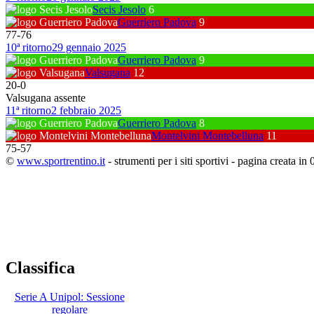
Secis Jesolo
6
Guerriero Padova
9
77
-
76
10ª ritorno
29 gennaio 2025
Guerriero Padova
9
Valsugana
12
20
-
0
Valsugana assente
11ª ritorno
2 febbraio 2025
Guerriero Padova
8
Montelvini Montebelluna
11
75
-
57
©
www.sportrentino.it
- strumenti per i siti sportivi - pagina creata in 
Classifica
Serie A Unipol: Sessione
regolare