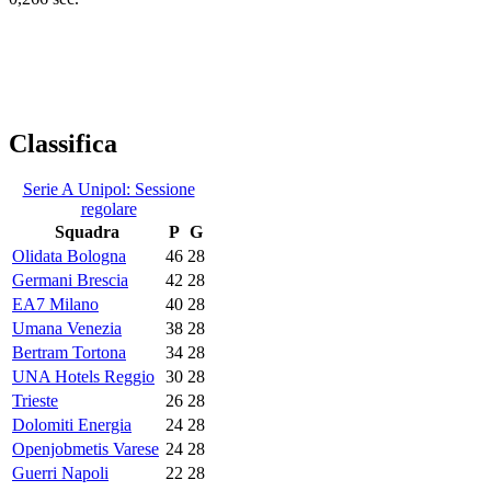
Classifica
Serie A Unipol: Sessione
regolare
Squadra
P
G
Olidata Bologna
46
28
Germani Brescia
42
28
EA7 Milano
40
28
Umana Venezia
38
28
Bertram Tortona
34
28
UNA Hotels Reggio
30
28
Trieste
26
28
Dolomiti Energia
24
28
Openjobmetis Varese
24
28
Guerri Napoli
22
28