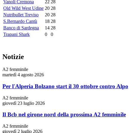
Vanoli Cremona
22
28
Old Wild West Udine
20
28
Nutribullet Treviso
20
28
S.Bernardo Cantù
18
28
Banco di Sardegna
14
28
Trapani Shark
0
0
Notizie
A2 femminile
martedì 4 agosto 2026
Per l'Alperia Bolzano start il 30 ottobre contro Alpo
A2 femminile
giovedì 23 luglio 2026
Il Bcb nel girone nord della prossima A2 femminile
A2 femminile
giovedì 2 luglio 2026