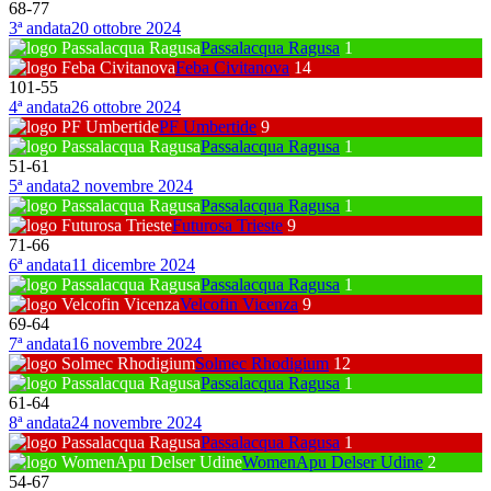
68
-
77
3ª andata
20 ottobre 2024
Passalacqua Ragusa
1
Feba Civitanova
14
101
-
55
4ª andata
26 ottobre 2024
PF Umbertide
9
Passalacqua Ragusa
1
51
-
61
5ª andata
2 novembre 2024
Passalacqua Ragusa
1
Futurosa Trieste
9
71
-
66
6ª andata
11 dicembre 2024
Passalacqua Ragusa
1
Velcofin Vicenza
9
69
-
64
7ª andata
16 novembre 2024
Solmec Rhodigium
12
Passalacqua Ragusa
1
61
-
64
8ª andata
24 novembre 2024
Passalacqua Ragusa
1
WomenApu Delser Udine
2
54
-
67