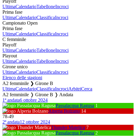
Playoff
Ultima
Calendario
Tabellone
Incroci
Prima fase
Ultima
Calendario
Classifica
Incroci
Campionato Open
Prima fase
Ultima
Calendario
Classifica
Incroci
C femminile
Playoff
Ultima
Calendario
Tabellone
Incroci
Playout
Ultima
Calendario
Tabellone
Incroci
Girone unico
Ultima
Calendario
Classifica
Incroci
Elenco delle stagioni
A2 femminile ❯ Girone B
Ultima
Calendario
Classifica
Incroci
Arbitri
Cerca
A2 femminile ❭ Girone B ❭ Andata
1ª andata
6 ottobre 2024
Passalacqua Ragusa
1
Alperia Bolzano
14
78
-
49
2ª andata
12 ottobre 2024
Thunder Matelica
7
Passalacqua Ragusa
2