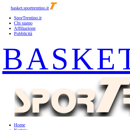
basket.sportrentino.it
SporTrentino.it
Chi siamo
Affiliazione
Pubblicità
Home