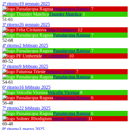
2ª ritorno
19 gennaio 2025
Passalacqua Ragusa
7
Thunder Matelica
3
51
-
61
3ª ritorno
26 gennaio 2025
Feba Civitanova
12
Passalacqua Ragusa
7
52
-
68
4ª ritorno
2 febbraio 2025
Passalacqua Ragusa
7
PF Umbertide
10
80
-
52
5ª ritorno
9 febbraio 2025
Futurosa Trieste
7
Passalacqua Ragusa
6
54
-
61
6ª ritorno
16 febbraio 2025
Velcofin Vicenza
8
Passalacqua Ragusa
6
56
-
48
7ª ritorno
22 febbraio 2025
Passalacqua Ragusa
6
Solmec Rhodigium
11
69
-
48
8ª ritorno
1 marzo 2025