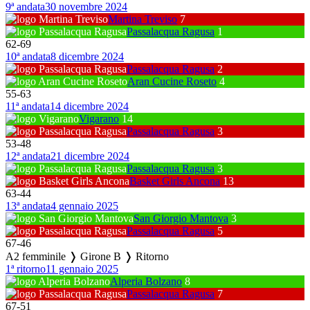
9ª andata
30 novembre 2024
Martina Treviso
7
Passalacqua Ragusa
1
62
-
69
10ª andata
8 dicembre 2024
Passalacqua Ragusa
2
Aran Cucine Roseto
4
55
-
63
11ª andata
14 dicembre 2024
Vigarano
14
Passalacqua Ragusa
3
53
-
48
12ª andata
21 dicembre 2024
Passalacqua Ragusa
3
Basket Girls Ancona
13
63
-
44
13ª andata
4 gennaio 2025
San Giorgio Mantova
3
Passalacqua Ragusa
5
67
-
46
A2 femminile ❭ Girone B ❭ Ritorno
1ª ritorno
11 gennaio 2025
Alperia Bolzano
8
Passalacqua Ragusa
7
67
-
51