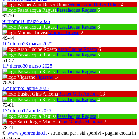
WomenApu Delser Udine
4
Passalacqua Ragusa
6
67
-
70
9ª ritorno
16 marzo 2025
Passalacqua Ragusa
6
Martina Treviso
2
49
-
44
10ª ritorno
23 marzo 2025
Aran Cucine Roseto
6
Passalacqua Ragusa
5
51
-
57
11ª ritorno
30 marzo 2025
Passalacqua Ragusa
5
Vigarano
14
78
-
58
12ª ritorno
5 aprile 2025
Basket Girls Ancona
13
Passalacqua Ragusa
4
73
-
81
13ª ritorno
12 aprile 2025
Passalacqua Ragusa
1
San Giorgio Mantova
2
78
-
41
©
www.sportrentino.it
- strumenti per i siti sportivi - pagina creata in
0,266 sec.