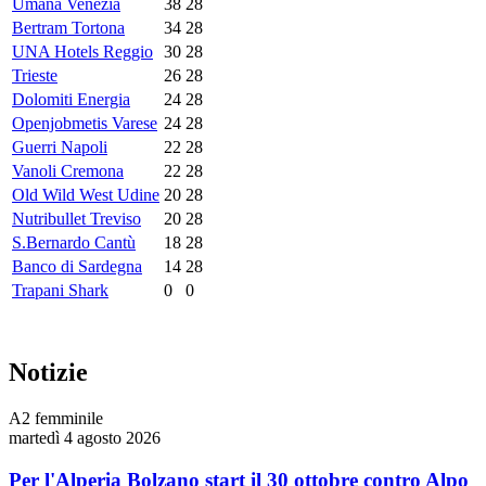
Umana Venezia
38
28
Bertram Tortona
34
28
UNA Hotels Reggio
30
28
Trieste
26
28
Dolomiti Energia
24
28
Openjobmetis Varese
24
28
Guerri Napoli
22
28
Vanoli Cremona
22
28
Old Wild West Udine
20
28
Nutribullet Treviso
20
28
S.Bernardo Cantù
18
28
Banco di Sardegna
14
28
Trapani Shark
0
0
Notizie
A2 femminile
martedì 4 agosto 2026
Per l'Alperia Bolzano start il 30 ottobre contro Alpo