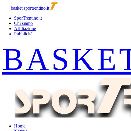
basket.sportrentino.it
SporTrentino.it
Chi siamo
Affiliazione
Pubblicità
Home