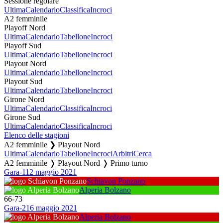
Sessione regolare
Ultima
Calendario
Classifica
Incroci
A2 femminile
Playoff Nord
Ultima
Calendario
Tabellone
Incroci
Playoff Sud
Ultima
Calendario
Tabellone
Incroci
Playout Nord
Ultima
Calendario
Tabellone
Incroci
Playout Sud
Ultima
Calendario
Tabellone
Incroci
Girone Nord
Ultima
Calendario
Classifica
Incroci
Girone Sud
Ultima
Calendario
Classifica
Incroci
Elenco delle stagioni
A2 femminile ❯ Playout Nord
Ultima
Calendario
Tabellone
Incroci
Arbitri
Cerca
A2 femminile ❭ Playout Nord ❭ Primo turno
Gara-1
12 maggio 2021
Schiavon Ponzano
Alperia Bolzano
66
-
73
Gara-2
16 maggio 2021
Alperia Bolzano