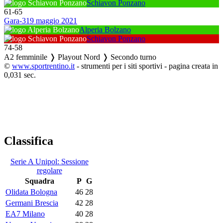
Schiavon Ponzano
61
-
65
Gara-3
19 maggio 2021
Alperia Bolzano
Schiavon Ponzano
74
-
58
A2 femminile ❭ Playout Nord ❭ Secondo turno
©
www.sportrentino.it
- strumenti per i siti sportivi - pagina creata in
0,031 sec.
Classifica
Serie A Unipol: Sessione
regolare
Squadra
P
G
Olidata Bologna
46
28
Germani Brescia
42
28
EA7 Milano
40
28