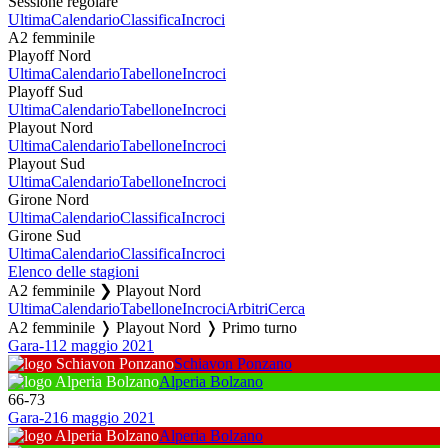
Sessione regolare
Ultima
Calendario
Classifica
Incroci
A2 femminile
Playoff Nord
Ultima
Calendario
Tabellone
Incroci
Playoff Sud
Ultima
Calendario
Tabellone
Incroci
Playout Nord
Ultima
Calendario
Tabellone
Incroci
Playout Sud
Ultima
Calendario
Tabellone
Incroci
Girone Nord
Ultima
Calendario
Classifica
Incroci
Girone Sud
Ultima
Calendario
Classifica
Incroci
Elenco delle stagioni
A2 femminile ❯ Playout Nord
Ultima
Calendario
Tabellone
Incroci
Arbitri
Cerca
A2 femminile ❭ Playout Nord ❭ Primo turno
Gara-1
12 maggio 2021
Schiavon Ponzano
Alperia Bolzano
66
-
73
Gara-2
16 maggio 2021
Alperia Bolzano