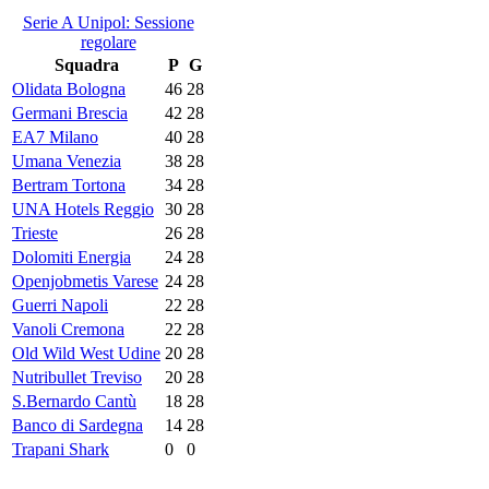
Serie A Unipol: Sessione
regolare
Squadra
P
G
Olidata Bologna
46
28
Germani Brescia
42
28
EA7 Milano
40
28
Umana Venezia
38
28
Bertram Tortona
34
28
UNA Hotels Reggio
30
28
Trieste
26
28
Dolomiti Energia
24
28
Openjobmetis Varese
24
28
Guerri Napoli
22
28
Vanoli Cremona
22
28
Old Wild West Udine
20
28
Nutribullet Treviso
20
28
S.Bernardo Cantù
18
28
Banco di Sardegna
14
28
Trapani Shark
0
0