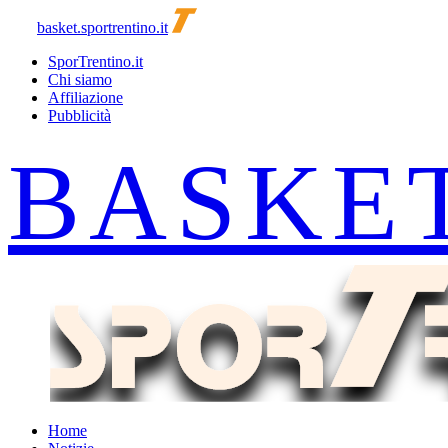
basket.sportrentino.it
SporTrentino.it
Chi siamo
Affiliazione
Pubblicità
Home