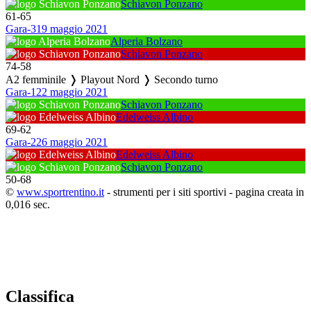
Schiavon Ponzano
61
-
65
Gara-3
19 maggio 2021
Alperia Bolzano
Schiavon Ponzano
74
-
58
A2 femminile ❭ Playout Nord ❭ Secondo turno
Gara-1
22 maggio 2021
Schiavon Ponzano
Edelweiss Albino
69
-
62
Gara-2
26 maggio 2021
Edelweiss Albino
Schiavon Ponzano
50
-
68
©
www.sportrentino.it
- strumenti per i siti sportivi - pagina creata in
0,016 sec.
Classifica