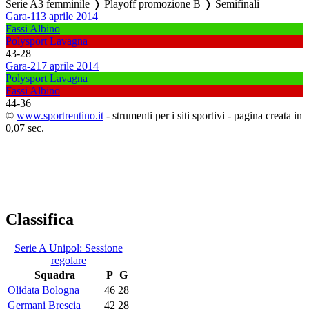
Serie A3 femminile ❭ Playoff promozione B ❭ Semifinali
Gara-1
13 aprile 2014
Fassi Albino
Polysport Lavagna
43
-
28
Gara-2
17 aprile 2014
Polysport Lavagna
Fassi Albino
44
-
36
©
www.sportrentino.it
- strumenti per i siti sportivi - pagina creata in
0,07 sec.
Classifica
Serie A Unipol: Sessione
regolare
Squadra
P
G
Olidata Bologna
46
28
Germani Brescia
42
28