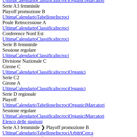
Ultima
Calendario
Classifica
Incroci
Organici
Marcatori
Serie A3 femminile
Playoff promozione B
Ultima
Calendario
Tabellone
Incroci
Poule Retrocessione A
Ultima
Calendario
Classifica
Incroci
Conference Nord Est
Ultima
Calendario
Classifica
Incroci
Serie B femminile
Sessione regolare
Ultima
Calendario
Classifica
Incroci
Divisione Nazionale C
Girone C
Ultima
Calendario
Classifica
Incroci
Organici
Serie C2
Girone A
Ultima
Calendario
Classifica
Incroci
Organici
Serie D regionale
Playoff
Ultima
Calendario
Tabellone
Incroci
Organici
Marcatori
Sessione regolare
Ultima
Calendario
Classifica
Incroci
Organici
Marcatori
Elenco delle stagioni
Serie A3 femminile ❯ Playoff promozione B
Ultima
Calendario
Tabellone
Incroci
Arbitri
Cerca