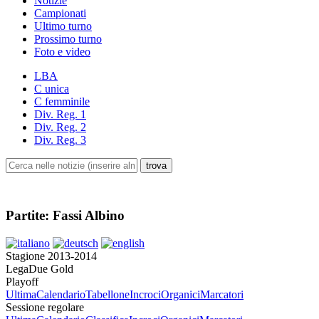
Notizie
Campionati
Ultimo turno
Prossimo turno
Foto e video
LBA
C unica
C femminile
Div. Reg. 1
Div. Reg. 2
Div. Reg. 3
Partite: Fassi Albino
Stagione 2013-2014
LegaDue Gold
Playoff
Ultima
Calendario
Tabellone
Incroci
Organici
Marcatori
Sessione regolare