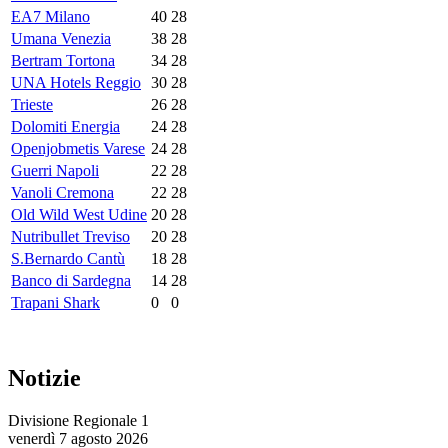
EA7 Milano
40
28
Umana Venezia
38
28
Bertram Tortona
34
28
UNA Hotels Reggio
30
28
Trieste
26
28
Dolomiti Energia
24
28
Openjobmetis Varese
24
28
Guerri Napoli
22
28
Vanoli Cremona
22
28
Old Wild West Udine
20
28
Nutribullet Treviso
20
28
S.Bernardo Cantù
18
28
Banco di Sardegna
14
28
Trapani Shark
0
0
Notizie
Divisione Regionale 1
venerdì 7 agosto 2026