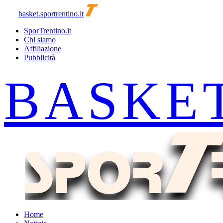
basket.sportrentino.it
SporTrentino.it
Chi siamo
Affiliazione
Pubblicità
Home