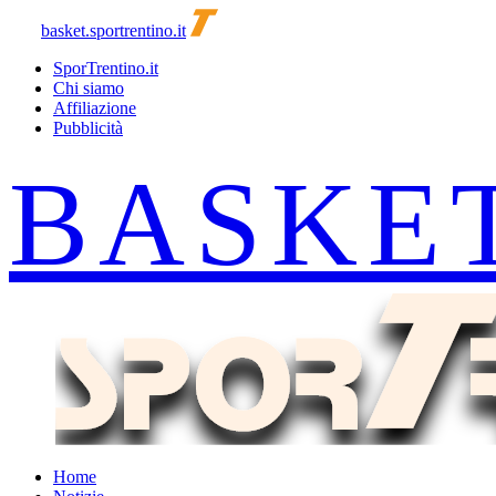
basket.sportrentino.it
SporTrentino.it
Chi siamo
Affiliazione
Pubblicità
Home