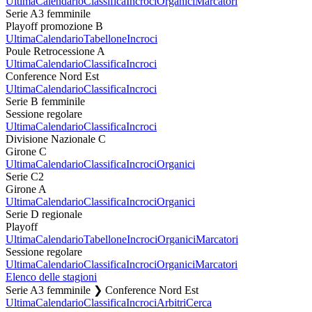
Ultima
Calendario
Classifica
Incroci
Organici
Marcatori
Serie A3 femminile
Playoff promozione B
Ultima
Calendario
Tabellone
Incroci
Poule Retrocessione A
Ultima
Calendario
Classifica
Incroci
Conference Nord Est
Ultima
Calendario
Classifica
Incroci
Serie B femminile
Sessione regolare
Ultima
Calendario
Classifica
Incroci
Divisione Nazionale C
Girone C
Ultima
Calendario
Classifica
Incroci
Organici
Serie C2
Girone A
Ultima
Calendario
Classifica
Incroci
Organici
Serie D regionale
Playoff
Ultima
Calendario
Tabellone
Incroci
Organici
Marcatori
Sessione regolare
Ultima
Calendario
Classifica
Incroci
Organici
Marcatori
Elenco delle stagioni
Serie A3 femminile ❯ Conference Nord Est
Ultima
Calendario
Classifica
Incroci
Arbitri
Cerca