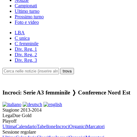
Notizie
Campionati
Ultimo turno
Prossimo turno
Foto e video
LBA
C unica
C femminile
Div. Reg. 1
Div. Reg. 2
Div. Reg. 3
Incroci: Serie A3 femminile ❭ Conference Nord Est
Stagione 2013-2014
LegaDue Gold
Playoff
Ultima
Calendario
Tabellone
Incroci
Organici
Marcatori
Sessione regolare