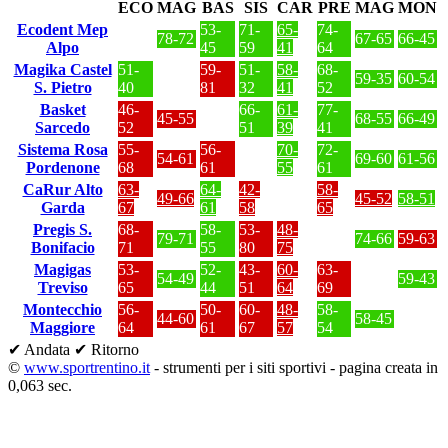
ECO
MAG
BAS
SIS
CAR
PRE
MAG
MON
Ecodent Mep
53-
71-
65-
74-
78-72
67-65
66-45
Alpo
45
59
41
64
Magika Castel
51-
59-
51-
58-
68-
59-35
60-54
S. Pietro
40
81
32
41
52
Basket
46-
66-
61-
77-
45-55
68-55
66-49
Sarcedo
52
51
39
41
Sistema Rosa
55-
56-
70-
72-
54-61
69-60
61-56
Pordenone
68
61
55
61
CaRur Alto
63-
64-
42-
58-
49-66
45-52
58-51
Garda
67
61
58
65
Pregis S.
68-
58-
53-
48-
79-71
74-66
59-63
Bonifacio
71
55
80
75
Magigas
53-
52-
43-
60-
63-
54-49
59-43
Treviso
65
44
51
64
69
Montecchio
56-
50-
60-
48-
58-
44-60
58-45
Maggiore
64
61
67
57
54
✔ Andata
✔ Ritorno
©
www.sportrentino.it
- strumenti per i siti sportivi - pagina creata in
0,063 sec.