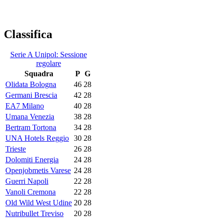
Classifica
Serie A Unipol: Sessione
regolare
Squadra
P
G
Olidata Bologna
46
28
Germani Brescia
42
28
EA7 Milano
40
28
Umana Venezia
38
28
Bertram Tortona
34
28
UNA Hotels Reggio
30
28
Trieste
26
28
Dolomiti Energia
24
28
Openjobmetis Varese
24
28
Guerri Napoli
22
28
Vanoli Cremona
22
28
Old Wild West Udine
20
28
Nutribullet Treviso
20
28