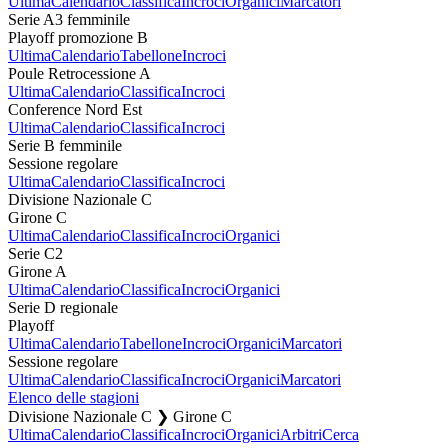
Ultima
Calendario
Classifica
Incroci
Organici
Marcatori
Serie A3 femminile
Playoff promozione B
Ultima
Calendario
Tabellone
Incroci
Poule Retrocessione A
Ultima
Calendario
Classifica
Incroci
Conference Nord Est
Ultima
Calendario
Classifica
Incroci
Serie B femminile
Sessione regolare
Ultima
Calendario
Classifica
Incroci
Divisione Nazionale C
Girone C
Ultima
Calendario
Classifica
Incroci
Organici
Serie C2
Girone A
Ultima
Calendario
Classifica
Incroci
Organici
Serie D regionale
Playoff
Ultima
Calendario
Tabellone
Incroci
Organici
Marcatori
Sessione regolare
Ultima
Calendario
Classifica
Incroci
Organici
Marcatori
Elenco delle stagioni
Divisione Nazionale C ❯ Girone C
Ultima
Calendario
Classifica
Incroci
Organici
Arbitri
Cerca