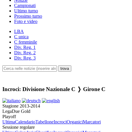
Notizie
Campionati
Ultimo turno
Prossimo turno
Foto e video
LBA
C unica
C femminile
Div. Reg. 1
Div. Reg. 2
Div. Reg. 3
Incroci: Divisione Nazionale C ❭ Girone C
Stagione 2013-2014
LegaDue Gold
Playoff
Ultima
Calendario
Tabellone
Incroci
Organici
Marcatori
Sessione regolare