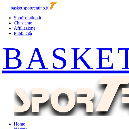
basket.sportrentino.it
SporTrentino.it
Chi siamo
Affiliazione
Pubblicità
Home