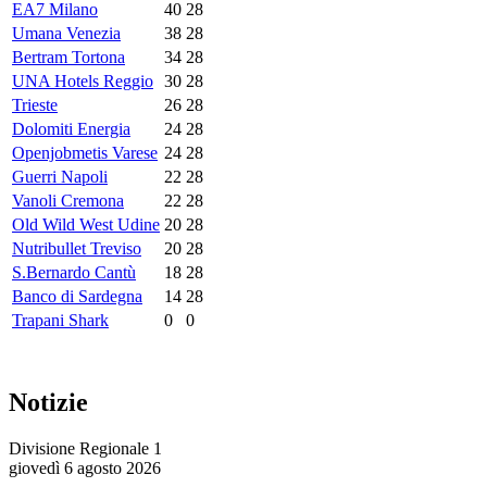
EA7 Milano
40
28
Umana Venezia
38
28
Bertram Tortona
34
28
UNA Hotels Reggio
30
28
Trieste
26
28
Dolomiti Energia
24
28
Openjobmetis Varese
24
28
Guerri Napoli
22
28
Vanoli Cremona
22
28
Old Wild West Udine
20
28
Nutribullet Treviso
20
28
S.Bernardo Cantù
18
28
Banco di Sardegna
14
28
Trapani Shark
0
0
Notizie
Divisione Regionale 1
giovedì 6 agosto 2026