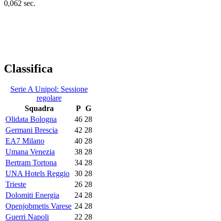
0,062 sec.
Classifica
Serie A Unipol: Sessione
regolare
Squadra
P
G
Olidata Bologna
46
28
Germani Brescia
42
28
EA7 Milano
40
28
Umana Venezia
38
28
Bertram Tortona
34
28
UNA Hotels Reggio
30
28
Trieste
26
28
Dolomiti Energia
24
28
Openjobmetis Varese
24
28
Guerri Napoli
22
28