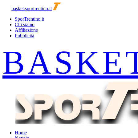
basket.sportrentino.it
SporTrentino.it
Chi siamo
Affiliazione
Pubblicità
Home