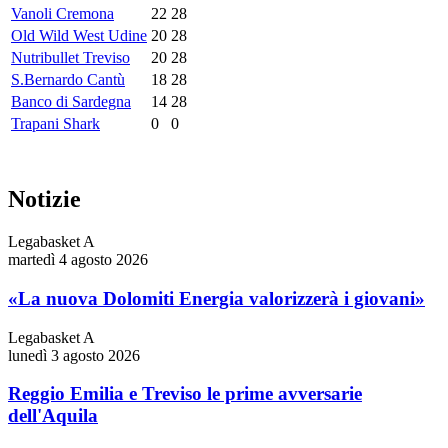
Vanoli Cremona
22
28
Old Wild West Udine
20
28
Nutribullet Treviso
20
28
S.Bernardo Cantù
18
28
Banco di Sardegna
14
28
Trapani Shark
0
0
Notizie
Legabasket A
martedì 4 agosto 2026
«La nuova Dolomiti Energia valorizzerà i giovani»
Legabasket A
lunedì 3 agosto 2026
Reggio Emilia e Treviso le prime avversarie
dell'Aquila