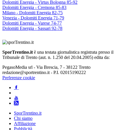
Dolomiti Energia - Virtus Bologna 85-92
Dolomiti Energia - Cremona 85-83
Milano - Dolomiti Energia 82-75
Venezia - Dolomiti Energia 71-79
Dolomiti Energia - Varese 74-77
Dolomiti Energia - Sassari 92-78
SporTrentino.it
è una testata giornalistica registrata presso il
Tribunale di Trento (aut. n. 1.250 del 20.04.2005) edita da:
PegasoMedia srl - Via Brescia, 7 - 38122 Trento
redazione@sportrentino.it - P.I. 02015190222
Preferenze cookie
SporTrentino.it
Chi siamo
Affiliazione
Pubblicità