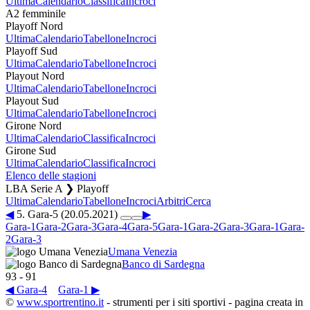
Ultima
Calendario
Classifica
Incroci
A2 femminile
Playoff Nord
Ultima
Calendario
Tabellone
Incroci
Playoff Sud
Ultima
Calendario
Tabellone
Incroci
Playout Nord
Ultima
Calendario
Tabellone
Incroci
Playout Sud
Ultima
Calendario
Tabellone
Incroci
Girone Nord
Ultima
Calendario
Classifica
Incroci
Girone Sud
Ultima
Calendario
Classifica
Incroci
Elenco delle stagioni
LBA Serie A ❯ Playoff
Ultima
Calendario
Tabellone
Incroci
Arbitri
Cerca
◀
5. Gara-5 (20.05.2021)
▶
Gara-1
Gara-2
Gara-3
Gara-4
Gara-5
Gara-1
Gara-2
Gara-3
Gara-1
Gara-
2
Gara-3
Umana Venezia
Banco di Sardegna
93
-
91
◀ Gara-4
Gara-1 ▶
©
www.sportrentino.it
- strumenti per i siti sportivi - pagina creata in