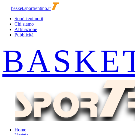
basket.sportrentino.it
SporTrentino.it
Chi siamo
Affiliazione
Pubblicità
Home