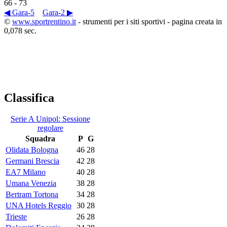
66
-
73
◀ Gara-5
Gara-2 ▶
©
www.sportrentino.it
- strumenti per i siti sportivi - pagina creata in
0,078 sec.
Classifica
Serie A Unipol: Sessione
regolare
Squadra
P
G
Olidata Bologna
46
28
Germani Brescia
42
28
EA7 Milano
40
28
Umana Venezia
38
28
Bertram Tortona
34
28
UNA Hotels Reggio
30
28
Trieste
26
28