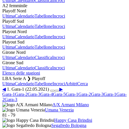
Ultima
Calendario
Classifica
Incroci
A2 femminile
Playoff Nord
Ultima
Calendario
Tabellone
Incroci
Playoff Sud
Ultima
Calendario
Tabellone
Incroci
Playout Nord
Ultima
Calendario
Tabellone
Incroci
Playout Sud
Ultima
Calendario
Tabellone
Incroci
Girone Nord
Ultima
Calendario
Classifica
Incroci
Girone Sud
Ultima
Calendario
Classifica
Incroci
Elenco delle stagioni
LBA Serie A ❯ Playoff
Ultima
Calendario
Tabellone
Incroci
Arbitri
Cerca
◀
1. Gara-1 (22.05.2021)
▶
Gara-1
Gara-2
Gara-3
Gara-4
Gara-5
Gara-1
Gara-2
Gara-3
Gara-1
Gara-
2
Gara-3
A|X Armani Milano
Umana Venezia
81
-
79
Happy Casa Brindisi
Segafredo Bologna