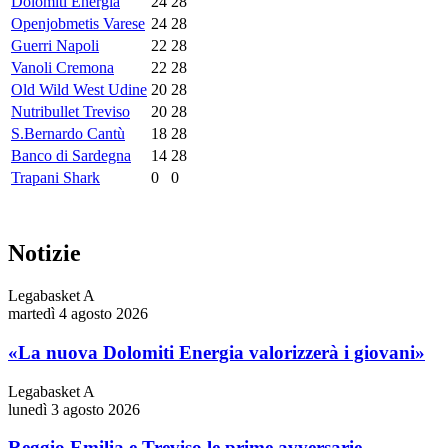
Dolomiti Energia
24
28
Openjobmetis Varese
24
28
Guerri Napoli
22
28
Vanoli Cremona
22
28
Old Wild West Udine
20
28
Nutribullet Treviso
20
28
S.Bernardo Cantù
18
28
Banco di Sardegna
14
28
Trapani Shark
0
0
Notizie
Legabasket A
martedì 4 agosto 2026
«La nuova Dolomiti Energia valorizzerà i giovani»
Legabasket A
lunedì 3 agosto 2026
Reggio Emilia e Treviso le prime avversarie