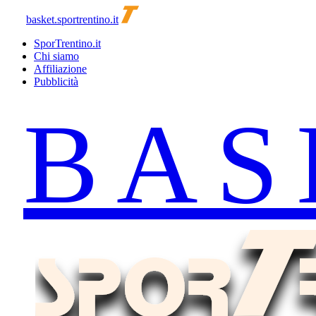
basket.sportrentino.it
SporTrentino.it
Chi siamo
Affiliazione
Pubblicità