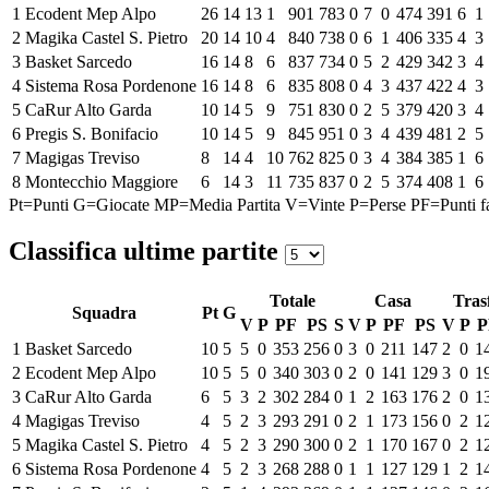
1
Ecodent Mep Alpo
26
14
13
1
901
783
0
7
0
474
391
6
1
2
Magika Castel S. Pietro
20
14
10
4
840
738
0
6
1
406
335
4
3
3
Basket Sarcedo
16
14
8
6
837
734
0
5
2
429
342
3
4
4
Sistema Rosa Pordenone
16
14
8
6
835
808
0
4
3
437
422
4
3
5
CaRur Alto Garda
10
14
5
9
751
830
0
2
5
379
420
3
4
6
Pregis S. Bonifacio
10
14
5
9
845
951
0
3
4
439
481
2
5
7
Magigas Treviso
8
14
4
10
762
825
0
3
4
384
385
1
6
8
Montecchio Maggiore
6
14
3
11
735
837
0
2
5
374
408
1
6
Pt=Punti
G=Giocate
MP=Media Partita
V=Vinte
P=Perse
PF=Punti fa
Classifica ultime partite
Totale
Casa
Tras
Squadra
Pt
G
V
P
PF
PS
S
V
P
PF
PS
V
P
P
1
Basket Sarcedo
10
5
5
0
353
256
0
3
0
211
147
2
0
1
2
Ecodent Mep Alpo
10
5
5
0
340
303
0
2
0
141
129
3
0
1
3
CaRur Alto Garda
6
5
3
2
302
284
0
1
2
163
176
2
0
1
4
Magigas Treviso
4
5
2
3
293
291
0
2
1
173
156
0
2
1
5
Magika Castel S. Pietro
4
5
2
3
290
300
0
2
1
170
167
0
2
1
6
Sistema Rosa Pordenone
4
5
2
3
268
288
0
1
1
127
129
1
2
1