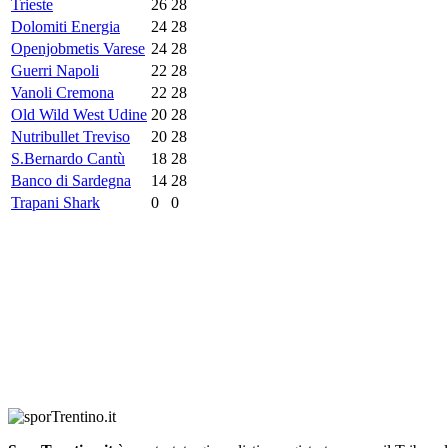
Trieste
26
28
Dolomiti Energia
24
28
Openjobmetis Varese
24
28
Guerri Napoli
22
28
Vanoli Cremona
22
28
Old Wild West Udine
20
28
Nutribullet Treviso
20
28
S.Bernardo Cantù
18
28
Banco di Sardegna
14
28
Trapani Shark
0
0