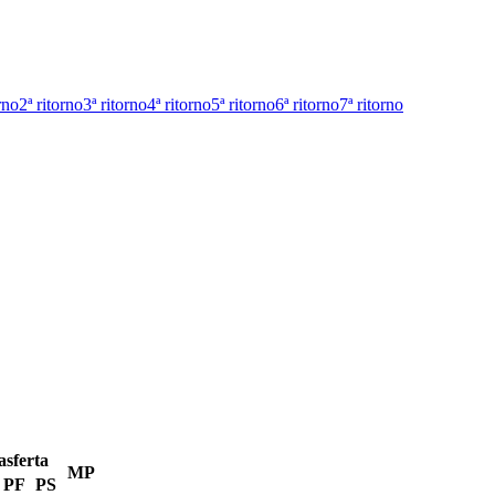
rno
2ª ritorno
3ª ritorno
4ª ritorno
5ª ritorno
6ª ritorno
7ª ritorno
asferta
MP
PF
PS