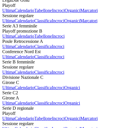
LegaDue Gold
Playoff
Ultima
Calendario
Tabellone
Incroci
Organici
Marcatori
Sessione regolare
Ultima
Calendario
Classifica
Incroci
Organici
Marcatori
Serie A3 femminile
Playoff promozione B
Ultima
Calendario
Tabellone
Incroci
Poule Retrocessione A
Ultima
Calendario
Classifica
Incroci
Conference Nord Est
Ultima
Calendario
Classifica
Incroci
Serie B femminile
Sessione regolare
Ultima
Calendario
Classifica
Incroci
Divisione Nazionale C
Girone C
Ultima
Calendario
Classifica
Incroci
Organici
Serie C2
Girone A
Ultima
Calendario
Classifica
Incroci
Organici
Serie D regionale
Playoff
Ultima
Calendario
Tabellone
Incroci
Organici
Marcatori
Sessione regolare