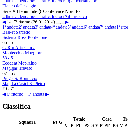
Ultima
Calendario
Classifica
Incroci
Organici
Marcatori
Elenco delle stagioni
Serie A3 femminile ❯ Conference Nord Est
Ultima
Calendario
Classifica
Incroci
Arbitri
Cerca
◀
14. 7ª ritorno (26.01.2014)
▶
1ª andata
2ª andata
3ª andata
4ª andata
5ª andata
6ª andata
7ª andata
1ª rito
Basket Sarcedo
Sistema Rosa Pordenone
66
-
51
CaRur Alto Garda
Montecchio Maggiore
58
-
51
Ecodent Mep Alpo
Magigas Treviso
67
-
65
Pregis S. Bonifacio
Magika Castel S. Pietro
79
-
71
◀ 6ª ritorno
1ª andata ▶
Classifica
Totale
Casa
Tr
Squadra
Pt
G
V
P
PF
PS
S
V
P
PF
PS
V
P