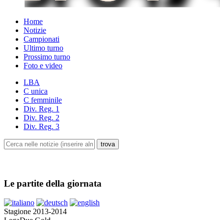
Home
Notizie
Campionati
Ultimo turno
Prossimo turno
Foto e video
LBA
C unica
C femminile
Div. Reg. 1
Div. Reg. 2
Div. Reg. 3
Le partite della giornata
Stagione 2013-2014