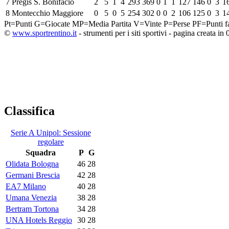
7
Pregis S. Bonifacio
2
5
1
4
293
369
0
1
1
127
146
0
3
1
8
Montecchio Maggiore
0
5
0
5
254
302
0
0
2
106
125
0
3
1
Pt=Punti
G=Giocate
MP=Media Partita
V=Vinte
P=Perse
PF=Punti fa
©
www.sportrentino.it
- strumenti per i siti sportivi - pagina creata in 
Classifica
Serie A Unipol: Sessione
regolare
Squadra
P
G
Olidata Bologna
46
28
Germani Brescia
42
28
EA7 Milano
40
28
Umana Venezia
38
28
Bertram Tortona
34
28
UNA Hotels Reggio
30
28