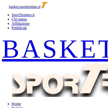
basket.sportrentino.it
SporTrentino.it
Chi siamo
Affiliazione
Pubblicità
Home