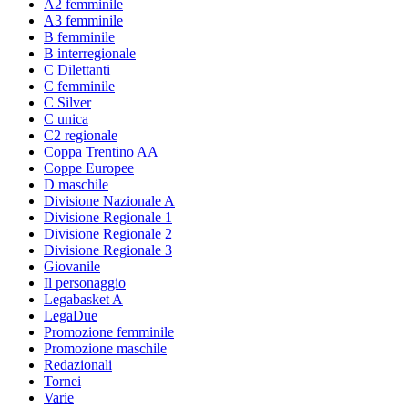
A2 femminile
A3 femminile
B femminile
B interregionale
C Dilettanti
C femminile
C Silver
C unica
C2 regionale
Coppa Trentino AA
Coppe Europee
D maschile
Divisione Nazionale A
Divisione Regionale 1
Divisione Regionale 2
Divisione Regionale 3
Giovanile
Il personaggio
Legabasket A
LegaDue
Promozione femminile
Promozione maschile
Redazionali
Tornei
Varie