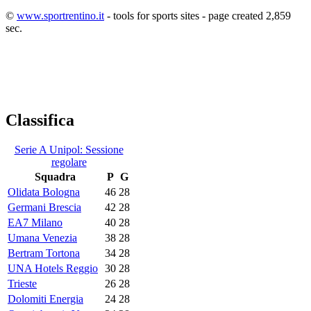
©
www.sportrentino.it
- tools for sports sites - page created 2,859
sec.
Classifica
Serie A Unipol: Sessione
regolare
Squadra
P
G
Olidata Bologna
46
28
Germani Brescia
42
28
EA7 Milano
40
28
Umana Venezia
38
28
Bertram Tortona
34
28
UNA Hotels Reggio
30
28
Trieste
26
28
Dolomiti Energia
24
28