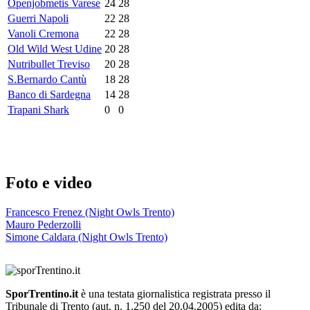
Openjobmetis Varese
24
28
Guerri Napoli
22
28
Vanoli Cremona
22
28
Old Wild West Udine
20
28
Nutribullet Treviso
20
28
S.Bernardo Cantù
18
28
Banco di Sardegna
14
28
Trapani Shark
0
0
Foto e video
Francesco Frenez (Night Owls Trento)
Mauro Pederzolli
Simone Caldara (Night Owls Trento)
SporTrentino.it
è una testata giornalistica registrata presso il
Tribunale di Trento (aut. n. 1.250 del 20.04.2005) edita da: