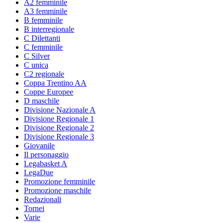
A2 femminile
A3 femminile
B femminile
B interregionale
C Dilettanti
C femminile
C Silver
C unica
C2 regionale
Coppa Trentino AA
Coppe Europee
D maschile
Divisione Nazionale A
Divisione Regionale 1
Divisione Regionale 2
Divisione Regionale 3
Giovanile
Il personaggio
Legabasket A
LegaDue
Promozione femminile
Promozione maschile
Redazionali
Tornei
Varie