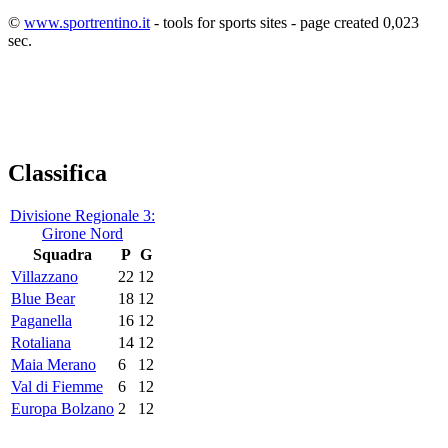
©
www.sportrentino.it
- tools for sports sites - page created 0,023
sec.
Classifica
Divisione Regionale 3:
Girone Nord
Squadra
P
G
Villazzano
22
12
Blue Bear
18
12
Paganella
16
12
Rotaliana
14
12
Maia Merano
6
12
Val di Fiemme
6
12
Europa Bolzano
2
12