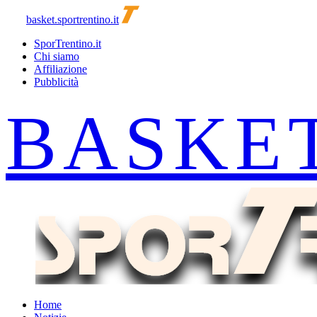
basket.sportrentino.it
SporTrentino.it
Chi siamo
Affiliazione
Pubblicità
Home