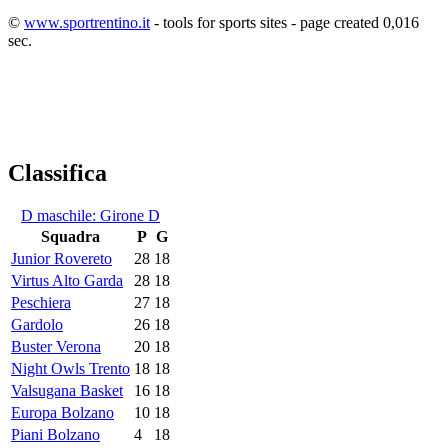
©
www.sportrentino.it
- tools for sports sites - page created 0,016
sec.
Classifica
D maschile: Girone D
Squadra
P
G
Junior Rovereto
28
18
Virtus Alto Garda
28
18
Peschiera
27
18
Gardolo
26
18
Buster Verona
20
18
Night Owls Trento
18
18
Valsugana Basket
16
18
Europa Bolzano
10
18
Piani Bolzano
4
18