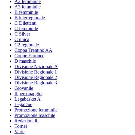
A2 femminile
A3 femminile
B femminile
B interregionale
C Dilettanti
C femminile
C Silver
C unica
C2 regionale
Coppa Trentino AA
Coppe Europee
D maschile
Divisione Nazionale A
Divisione Regionale 1
Divisione Regionale 2
Divisione Regionale 3
Giovanile
Il personaggio
Legabasket A
LegaDue
Promozione femminile
Promozione maschile
Redazionali
Tornei
Varie