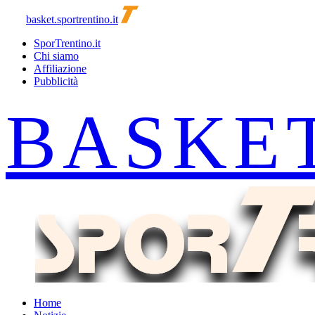
basket.sportrentino.it
SporTrentino.it
Chi siamo
Affiliazione
Pubblicità
Home