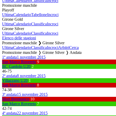
Ultima
Calendario
Classifica
Incroci
Promozione maschile
Playoff
Ultima
Calendario
Tabellone
Incroci
Girone Gold
Ultima
Calendario
Classifica
Incroci
Girone Silver
Ultima
Calendario
Classifica
Incroci
Elenco delle stagioni
Promozione maschile ❯ Girone Silver
Ultima
Calendario
Classifica
Incroci
Arbitri
Cerca
Promozione maschile ❭ Girone Silver ❭ Andata
1ª andata
1 novembre 2015
San Marco Rovereto
9
BC Gardolo U20
2
46
-
75
2ª andata
8 novembre 2015
Villazzano U20
1
San Marco Rovereto
8
74
-
38
3ª andata
15 novembre 2015
Mori Brentonico
10
San Marco Rovereto
7
42
-
74
4ª andata
22 novembre 2015