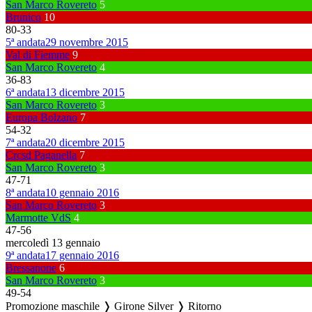
San Marco Rovereto
5
Brunico
10
80
-
33
5ª andata
29 novembre 2015
Val di Fiemme
9
San Marco Rovereto
4
36
-
83
6ª andata
13 dicembre 2015
San Marco Rovereto
3
Europa Bolzano
7
54
-
32
7ª andata
20 dicembre 2015
Crcsd Paganella
7
San Marco Rovereto
3
47
-
71
8ª andata
10 gennaio 2016
San Marco Rovereto
3
Marmotte VdS
4
47
-
56
mercoledì 13 gennaio
9ª andata
17 gennaio 2016
Bressanone
6
San Marco Rovereto
3
49
-
54
Promozione maschile ❭ Girone Silver ❭ Ritorno