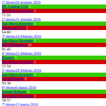
1ª ritorno
24 gennaio 2016
BC Gardolo U20
2
San Marco Rovereto
3
71
-
55
2ª ritorno
31 gennaio 2016
San Marco Rovereto
3
Villazzano U20
2
64
-
60
3ª ritorno
14 febbraio 2016
San Marco Rovereto
3
Mori Brentonico
10
81
-
43
4ª ritorno
21 febbraio 2016
Brunico
5
San Marco Rovereto
3
57
-
54
5ª ritorno
28 febbraio 2016
San Marco Rovereto
3
Val di Fiemme
9
93
-
38
6ª ritorno
6 marzo 2016
Europa Bolzano
8
San Marco Rovereto
3
58
-
57
7ª ritorno
13 marzo 2016