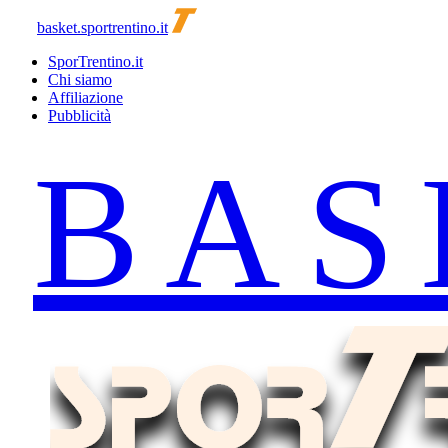
basket.sportrentino.it
SporTrentino.it
Chi siamo
Affiliazione
Pubblicità