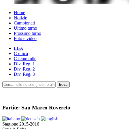
Home
Notizie
Campionati
Ultimo turno
Prossimo turno
Foto e video
LBA
C unica
C femminile
Div. Reg. 1
Div. Reg. 2
Div. Reg. 3
Partite: San Marco Rovereto
Stagione 2015-2016