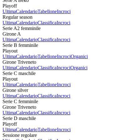
Serie A Beko
Playoff
Ultima
Calendario
Tabellone
Incroci
Regular season
Ultima
Calendario
Classifica
Incroci
Serie A2 femminile
Girone A
Ultima
Calendario
Classifica
Incroci
Serie B femminile
Playout
Ultima
Calendario
Tabellone
Incroci
Organici
Girone Triveneto
Ultima
Calendario
Classifica
Incroci
Organici
Serie C maschile
Playout
Ultima
Calendario
Tabellone
Incroci
Girone silver
Ultima
Calendario
Classifica
Incroci
Serie C femminile
Girone Triveneto
Ultima
Calendario
Classifica
Incroci
Serie D maschile
Playoff
Ultima
Calendario
Tabellone
Incroci
Sessione regolare