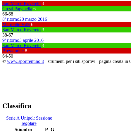
San Marco Rovereto
3
Crcsd Paganella
6
66
-
68
8ª ritorno
20 marzo 2016
Marmotte VdS
6
San Marco Rovereto
3
38
-
67
9ª ritorno
3 aprile 2016
San Marco Rovereto
3
Bressanone
8
64
-
50
©
www.sportrentino.it
- strumenti per i siti sportivi - pagina creata in 
Classifica
Serie A Unipol: Sessione
regolare
Squadra
P
G