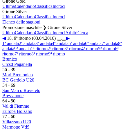
Girone Gold
Ultima
Calendario
Classifica
Incroci
Girone Silver
Ultima
Calendario
Classifica
Incroci
Elenco delle stagioni
Promozione maschile ❯ Girone Silver
Ultima
Calendario
Classifica
Incroci
Arbitri
Cerca
◀
18. 9ª ritorno (03.04.2016)
▶
1ª andata
2ª andata
3ª andata
4ª andata
5ª andata
6ª andata
7ª andata
8ª
andata
9ª andata
1ª ritorno
2ª ritorno
3ª ritorno
4ª ritorno
5ª ritorno
6ª
ritorno
7ª ritorno
8ª ritorno
9ª ritorno
Brunico
Crcsd Paganella
56
-
39
Mori Brentonico
BC Gardolo U20
34
-
69
San Marco Rovereto
Bressanone
64
-
50
Val di Fiemme
Europa Bolzano
77
-
60
Villazzano U20
Marmotte VdS