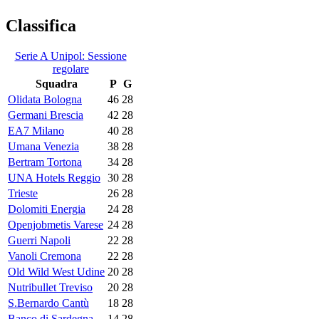
Classifica
Serie A Unipol: Sessione
regolare
Squadra
P
G
Olidata Bologna
46
28
Germani Brescia
42
28
EA7 Milano
40
28
Umana Venezia
38
28
Bertram Tortona
34
28
UNA Hotels Reggio
30
28
Trieste
26
28
Dolomiti Energia
24
28
Openjobmetis Varese
24
28
Guerri Napoli
22
28
Vanoli Cremona
22
28
Old Wild West Udine
20
28
Nutribullet Treviso
20
28
S.Bernardo Cantù
18
28
Banco di Sardegna
14
28