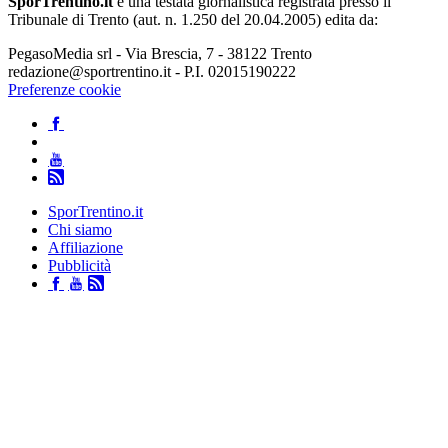
SporTrentino.it
è una testata giornalistica registrata presso il
Tribunale di Trento (aut. n. 1.250 del 20.04.2005) edita da:
PegasoMedia srl - Via Brescia, 7 - 38122 Trento
redazione@sportrentino.it - P.I. 02015190222
Preferenze cookie
SporTrentino.it
Chi siamo
Affiliazione
Pubblicità