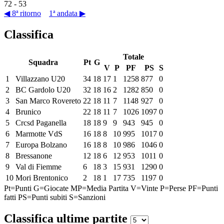
72
-
53
◀ 8ª ritorno
1ª andata ▶
Classifica
Totale
Squadra
Pt
G
V
P
PF
PS
S
1
Villazzano U20
34
18
17
1
1258
877
0
2
BC Gardolo U20
32
18
16
2
1282
850
0
3
San Marco Rovereto
22
18
11
7
1148
927
0
4
Brunico
22
18
11
7
1026
1097
0
5
Crcsd Paganella
18
18
9
9
943
945
0
6
Marmotte VdS
16
18
8
10
995
1017
0
7
Europa Bolzano
16
18
8
10
986
1046
0
8
Bressanone
12
18
6
12
953
1011
0
9
Val di Fiemme
6
18
3
15
931
1290
0
10
Mori Brentonico
2
18
1
17
735
1197
0
Pt=Punti
G=Giocate
MP=Media Partita
V=Vinte
P=Perse
PF=Punti
fatti
PS=Punti subiti
S=Sanzioni
Classifica ultime partite