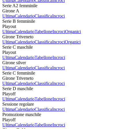
Ultima
Calendario
Classifica
Incroci
Serie A2 femminile
Girone A
Ultima
Calendario
Classifica
Incroci
Serie B femminile
Playout
Ultima
Calendario
Tabellone
Incroci
Organici
Girone Triveneto
Ultima
Calendario
Classifica
Incroci
Organici
Serie C maschile
Playout
Ultima
Calendario
Tabellone
Incroci
Girone silver
Ultima
Calendario
Classifica
Incroci
Serie C femminile
Girone Triveneto
Ultima
Calendario
Classifica
Incroci
Serie D maschile
Playoff
Ultima
Calendario
Tabellone
Incroci
Sessione regolare
Ultima
Calendario
Classifica
Incroci
Promozione maschile
Playoff
Ultima
Calendario
Tabellone
Incroci