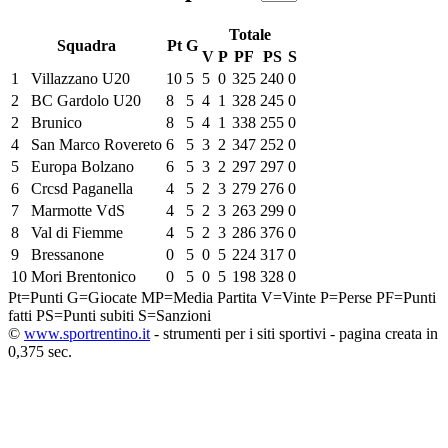
Totale
Squadra
Pt
G
V
P
PF
PS
S
1
Villazzano U20
10
5
5
0
325
240
0
2
BC Gardolo U20
8
5
4
1
328
245
0
2
Brunico
8
5
4
1
338
255
0
4
San Marco Rovereto
6
5
3
2
347
252
0
5
Europa Bolzano
6
5
3
2
297
297
0
6
Crcsd Paganella
4
5
2
3
279
276
0
7
Marmotte VdS
4
5
2
3
263
299
0
8
Val di Fiemme
4
5
2
3
286
376
0
9
Bressanone
0
5
0
5
224
317
0
10
Mori Brentonico
0
5
0
5
198
328
0
Pt=Punti
G=Giocate
MP=Media Partita
V=Vinte
P=Perse
PF=Punti
fatti
PS=Punti subiti
S=Sanzioni
©
www.sportrentino.it
- strumenti per i siti sportivi - pagina creata in
0,375 sec.