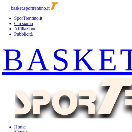
basket.sportrentino.it
SporTrentino.it
Chi siamo
Affiliazione
Pubblicità
Home