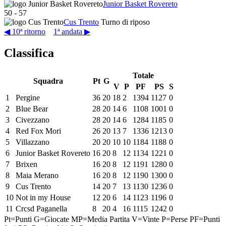
Junior Basket Rovereto
50
-
57
Cus Trento
Turno di riposo
◀ 10ª ritorno
1ª andata ▶
Classifica
Totale
Squadra
Pt
G
V
P
PF
PS
S
1
Pergine
36
20
18
2
1394
1127
0
2
Blue Bear
28
20
14
6
1108
1001
0
3
Civezzano
28
20
14
6
1284
1185
0
4
Red Fox Mori
26
20
13
7
1336
1213
0
5
Villazzano
20
20
10
10
1184
1188
0
6
Junior Basket Rovereto
16
20
8
12
1134
1221
0
7
Brixen
16
20
8
12
1191
1280
0
8
Maia Merano
16
20
8
12
1190
1300
0
9
Cus Trento
14
20
7
13
1130
1236
0
10
Not in my House
12
20
6
14
1123
1196
0
11
Crcsd Paganella
8
20
4
16
1115
1242
0
Pt=Punti
G=Giocate
MP=Media Partita
V=Vinte
P=Perse
PF=Punti