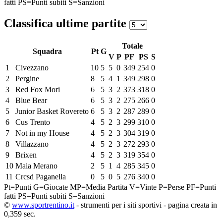
fatti
PS=Punti subiti
S=Sanzioni
Classifica ultime partite
Totale
Squadra
Pt
G
V
P
PF
PS
S
1
Civezzano
10
5
5
0
349
254
0
2
Pergine
8
5
4
1
349
298
0
3
Red Fox Mori
6
5
3
2
373
318
0
4
Blue Bear
6
5
3
2
275
266
0
5
Junior Basket Rovereto
6
5
3
2
287
289
0
6
Cus Trento
4
5
2
3
299
310
0
7
Not in my House
4
5
2
3
304
319
0
8
Villazzano
4
5
2
3
272
293
0
9
Brixen
4
5
2
3
319
354
0
10
Maia Merano
2
5
1
4
285
345
0
11
Crcsd Paganella
0
5
0
5
276
340
0
Pt=Punti
G=Giocate
MP=Media Partita
V=Vinte
P=Perse
PF=Punti
fatti
PS=Punti subiti
S=Sanzioni
©
www.sportrentino.it
- strumenti per i siti sportivi - pagina creata in
0,359 sec.