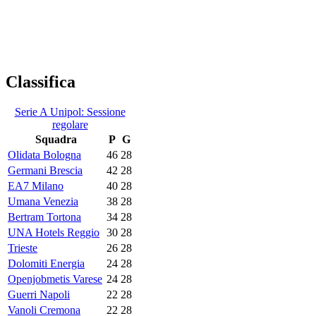
Classifica
Serie A Unipol: Sessione
regolare
Squadra
P
G
Olidata Bologna
46
28
Germani Brescia
42
28
EA7 Milano
40
28
Umana Venezia
38
28
Bertram Tortona
34
28
UNA Hotels Reggio
30
28
Trieste
26
28
Dolomiti Energia
24
28
Openjobmetis Varese
24
28
Guerri Napoli
22
28
Vanoli Cremona
22
28