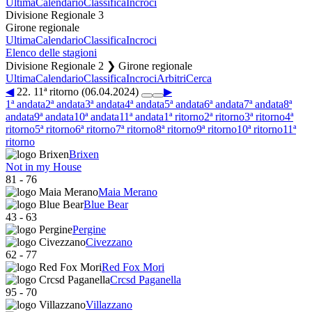
Ultima
Calendario
Classifica
Incroci
Divisione Regionale 3
Girone regionale
Ultima
Calendario
Classifica
Incroci
Elenco delle stagioni
Divisione Regionale 2 ❯ Girone regionale
Ultima
Calendario
Classifica
Incroci
Arbitri
Cerca
◀
22. 11ª ritorno (06.04.2024)
▶
1ª andata
2ª andata
3ª andata
4ª andata
5ª andata
6ª andata
7ª andata
8ª
andata
9ª andata
10ª andata
11ª andata
1ª ritorno
2ª ritorno
3ª ritorno
4ª
ritorno
5ª ritorno
6ª ritorno
7ª ritorno
8ª ritorno
9ª ritorno
10ª ritorno
11ª
ritorno
Brixen
Not in my House
81
-
76
Maia Merano
Blue Bear
43
-
63
Pergine
Civezzano
62
-
77
Red Fox Mori
Crcsd Paganella
95
-
70
Villazzano