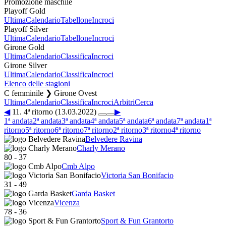
Promozione maschile
Playoff Gold
Ultima
Calendario
Tabellone
Incroci
Playoff Silver
Ultima
Calendario
Tabellone
Incroci
Girone Gold
Ultima
Calendario
Classifica
Incroci
Girone Silver
Ultima
Calendario
Classifica
Incroci
Elenco delle stagioni
C femminile ❯ Girone Ovest
Ultima
Calendario
Classifica
Incroci
Arbitri
Cerca
◀
11. 4ª ritorno (13.03.2022)
▶
1ª andata
2ª andata
3ª andata
4ª andata
5ª andata
6ª andata
7ª andata
1ª
ritorno
5ª ritorno
6ª ritorno
7ª ritorno
2ª ritorno
3ª ritorno
4ª ritorno
Belvedere Ravina
Charly Merano
80
-
37
Cmb Alpo
Victoria San Bonifacio
31
-
49
Garda Basket
Vicenza
78
-
36
Sport & Fun Grantorto