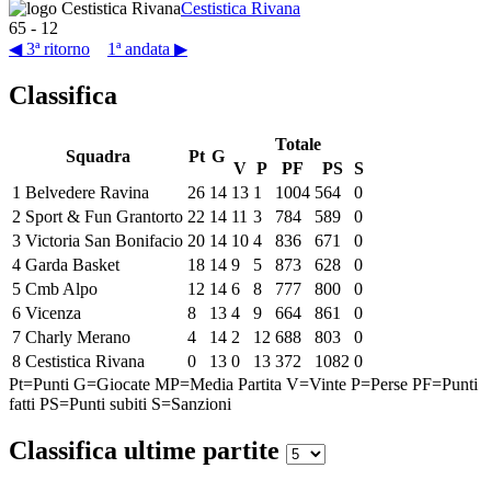
Cestistica Rivana
65
-
12
◀ 3ª ritorno
1ª andata ▶
Classifica
Totale
Squadra
Pt
G
V
P
PF
PS
S
1
Belvedere Ravina
26
14
13
1
1004
564
0
2
Sport & Fun Grantorto
22
14
11
3
784
589
0
3
Victoria San Bonifacio
20
14
10
4
836
671
0
4
Garda Basket
18
14
9
5
873
628
0
5
Cmb Alpo
12
14
6
8
777
800
0
6
Vicenza
8
13
4
9
664
861
0
7
Charly Merano
4
14
2
12
688
803
0
8
Cestistica Rivana
0
13
0
13
372
1082
0
Pt=Punti
G=Giocate
MP=Media Partita
V=Vinte
P=Perse
PF=Punti
fatti
PS=Punti subiti
S=Sanzioni
Classifica ultime partite