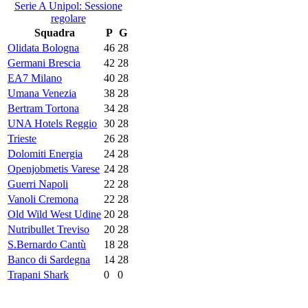
Serie A Unipol: Sessione
regolare
Squadra
P
G
Olidata Bologna
46
28
Germani Brescia
42
28
EA7 Milano
40
28
Umana Venezia
38
28
Bertram Tortona
34
28
UNA Hotels Reggio
30
28
Trieste
26
28
Dolomiti Energia
24
28
Openjobmetis Varese
24
28
Guerri Napoli
22
28
Vanoli Cremona
22
28
Old Wild West Udine
20
28
Nutribullet Treviso
20
28
S.Bernardo Cantù
18
28
Banco di Sardegna
14
28
Trapani Shark
0
0