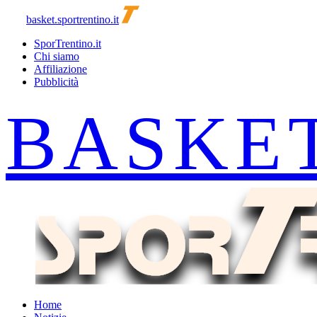
basket.sportrentino.it
SporTrentino.it
Chi siamo
Affiliazione
Pubblicità
Home