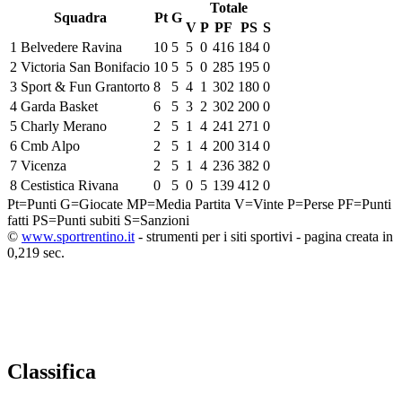
Totale
Squadra
Pt
G
V
P
PF
PS
S
1
Belvedere Ravina
10
5
5
0
416
184
0
2
Victoria San Bonifacio
10
5
5
0
285
195
0
3
Sport & Fun Grantorto
8
5
4
1
302
180
0
4
Garda Basket
6
5
3
2
302
200
0
5
Charly Merano
2
5
1
4
241
271
0
6
Cmb Alpo
2
5
1
4
200
314
0
7
Vicenza
2
5
1
4
236
382
0
8
Cestistica Rivana
0
5
0
5
139
412
0
Pt=Punti
G=Giocate
MP=Media Partita
V=Vinte
P=Perse
PF=Punti
fatti
PS=Punti subiti
S=Sanzioni
©
www.sportrentino.it
- strumenti per i siti sportivi - pagina creata in
0,219 sec.
Classifica