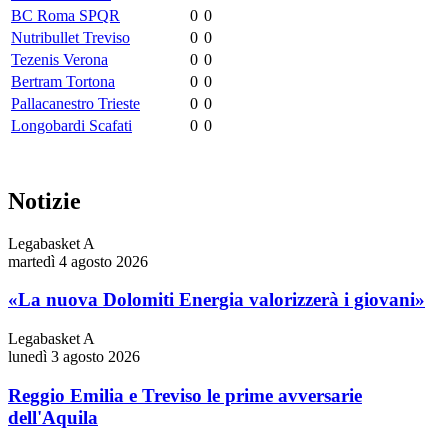
BC Roma SPQR
0
0
Nutribullet Treviso
0
0
Tezenis Verona
0
0
Bertram Tortona
0
0
Pallacanestro Trieste
0
0
Longobardi Scafati
0
0
Notizie
Legabasket A
martedì 4 agosto 2026
«La nuova Dolomiti Energia valorizzerà i giovani»
Legabasket A
lunedì 3 agosto 2026
Reggio Emilia e Treviso le prime avversarie
dell'Aquila