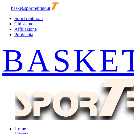
basket.sportrentino.it
SporTrentino.it
Chi siamo
Affiliazione
Pubblicità
Home