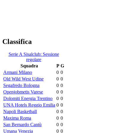
Classifica
Serie A Sisalclub: Sessione
regolare
Squadra
P
G
Armani Milano
0
0
Old Wild West Udine
0
0
Segafredo Bologna
0
0
Openjobmetis Varese
0
0
Dolomiti Energia Trentino
0
0
UNA Hotels Reggio Emilia
0
0
Napoli Basketball
0
0
Maxima Roma
0
0
San Bernardo Cantù
0
0
Umana Venezia
0
0