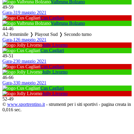
Valbruna Bolzano
49
-
59
Gara-3
19 maggio 2021
Cus Cagliari
Valbruna Bolzano
44
-
46
A2 femminile ❭ Playout Sud ❭ Secondo turno
Gara-1
26 maggio 2021
Jolly Livorno
Cus Cagliari
49
-
51
Gara-2
30 maggio 2021
Cus Cagliari
Jolly Livorno
46
-
66
Gara-3
30 maggio 2021
Cus Cagliari
Jolly Livorno
52
-
49
©
www.sportrentino.it
- strumenti per i siti sportivi - pagina creata in
0,016 sec.