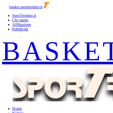
basket.sportrentino.it
SporTrentino.it
Chi siamo
Affiliazione
Pubblicità
Home