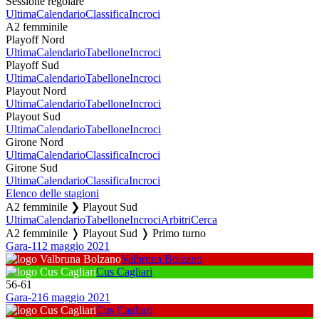
Sessione regolare
Ultima
Calendario
Classifica
Incroci
A2 femminile
Playoff Nord
Ultima
Calendario
Tabellone
Incroci
Playoff Sud
Ultima
Calendario
Tabellone
Incroci
Playout Nord
Ultima
Calendario
Tabellone
Incroci
Playout Sud
Ultima
Calendario
Tabellone
Incroci
Girone Nord
Ultima
Calendario
Classifica
Incroci
Girone Sud
Ultima
Calendario
Classifica
Incroci
Elenco delle stagioni
A2 femminile ❯ Playout Sud
Ultima
Calendario
Tabellone
Incroci
Arbitri
Cerca
A2 femminile ❭ Playout Sud ❭ Primo turno
Gara-1
12 maggio 2021
Valbruna Bolzano
Cus Cagliari
56
-
61
Gara-2
16 maggio 2021
Cus Cagliari