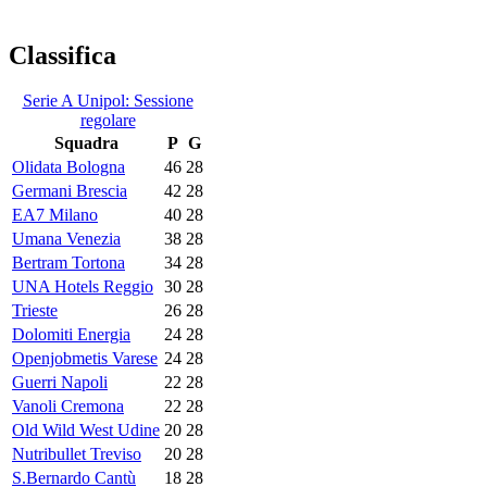
Classifica
Serie A Unipol: Sessione
regolare
Squadra
P
G
Olidata Bologna
46
28
Germani Brescia
42
28
EA7 Milano
40
28
Umana Venezia
38
28
Bertram Tortona
34
28
UNA Hotels Reggio
30
28
Trieste
26
28
Dolomiti Energia
24
28
Openjobmetis Varese
24
28
Guerri Napoli
22
28
Vanoli Cremona
22
28
Old Wild West Udine
20
28
Nutribullet Treviso
20
28
S.Bernardo Cantù
18
28