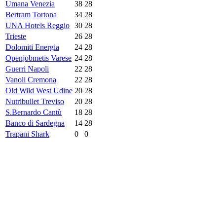
Umana Venezia
38
28
Bertram Tortona
34
28
UNA Hotels Reggio
30
28
Trieste
26
28
Dolomiti Energia
24
28
Openjobmetis Varese
24
28
Guerri Napoli
22
28
Vanoli Cremona
22
28
Old Wild West Udine
20
28
Nutribullet Treviso
20
28
S.Bernardo Cantù
18
28
Banco di Sardegna
14
28
Trapani Shark
0
0