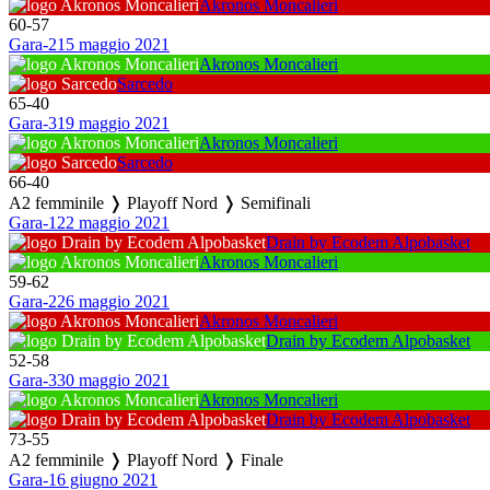
Akronos Moncalieri
60
-
57
Gara-2
15 maggio 2021
Akronos Moncalieri
Sarcedo
65
-
40
Gara-3
19 maggio 2021
Akronos Moncalieri
Sarcedo
66
-
40
A2 femminile ❭ Playoff Nord ❭ Semifinali
Gara-1
22 maggio 2021
Drain by Ecodem Alpobasket
Akronos Moncalieri
59
-
62
Gara-2
26 maggio 2021
Akronos Moncalieri
Drain by Ecodem Alpobasket
52
-
58
Gara-3
30 maggio 2021
Akronos Moncalieri
Drain by Ecodem Alpobasket
73
-
55
A2 femminile ❭ Playoff Nord ❭ Finale
Gara-1
6 giugno 2021