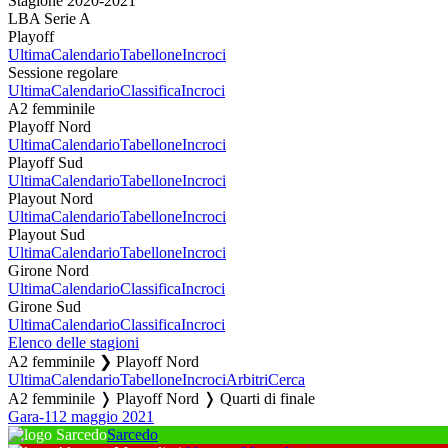
Stagione 2020-2021
LBA Serie A
Playoff
Ultima
Calendario
Tabellone
Incroci
Sessione regolare
Ultima
Calendario
Classifica
Incroci
A2 femminile
Playoff Nord
Ultima
Calendario
Tabellone
Incroci
Playoff Sud
Ultima
Calendario
Tabellone
Incroci
Playout Nord
Ultima
Calendario
Tabellone
Incroci
Playout Sud
Ultima
Calendario
Tabellone
Incroci
Girone Nord
Ultima
Calendario
Classifica
Incroci
Girone Sud
Ultima
Calendario
Classifica
Incroci
Elenco delle stagioni
A2 femminile ❯ Playoff Nord
Ultima
Calendario
Tabellone
Incroci
Arbitri
Cerca
A2 femminile ❭ Playoff Nord ❭ Quarti di finale
Gara-1
12 maggio 2021
Sarcedo