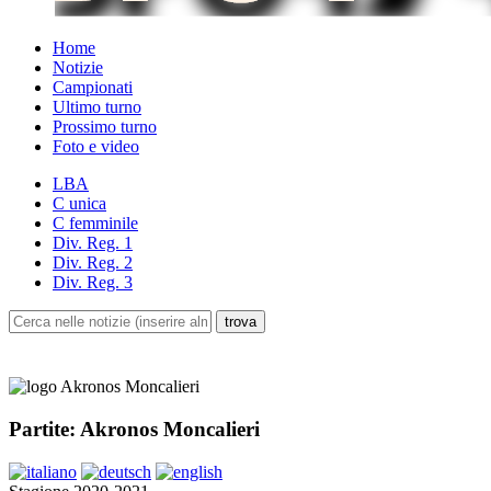
Home
Notizie
Campionati
Ultimo turno
Prossimo turno
Foto e video
LBA
C unica
C femminile
Div. Reg. 1
Div. Reg. 2
Div. Reg. 3
Partite: Akronos Moncalieri