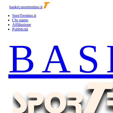
basket.sportrentino.it
SporTrentino.it
Chi siamo
Affiliazione
Pubblicità