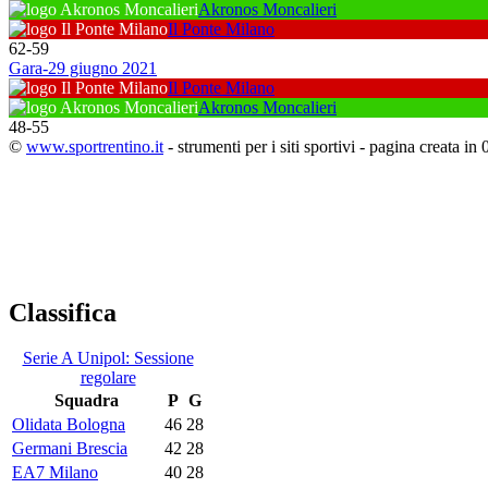
Akronos Moncalieri
Il Ponte Milano
62
-
59
Gara-2
9 giugno 2021
Il Ponte Milano
Akronos Moncalieri
48
-
55
©
www.sportrentino.it
- strumenti per i siti sportivi - pagina creata in 
Classifica
Serie A Unipol: Sessione
regolare
Squadra
P
G
Olidata Bologna
46
28
Germani Brescia
42
28
EA7 Milano
40
28