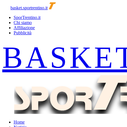
basket.sportrentino.it
SporTrentino.it
Chi siamo
Affiliazione
Pubblicità
Home