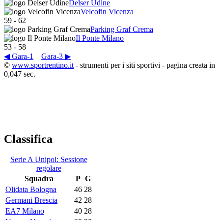
Delser Udine
Velcofin Vicenza
59
-
62
Parking Graf Crema
Il Ponte Milano
53
-
58
◀ Gara-1
Gara-3 ▶
©
www.sportrentino.it
- strumenti per i siti sportivi - pagina creata in
0,047 sec.
Classifica
Serie A Unipol: Sessione
regolare
Squadra
P
G
Olidata Bologna
46
28
Germani Brescia
42
28
EA7 Milano
40
28