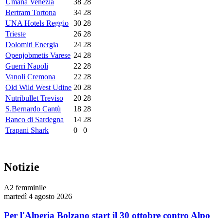
Umana Venezia
38
28
Bertram Tortona
34
28
UNA Hotels Reggio
30
28
Trieste
26
28
Dolomiti Energia
24
28
Openjobmetis Varese
24
28
Guerri Napoli
22
28
Vanoli Cremona
22
28
Old Wild West Udine
20
28
Nutribullet Treviso
20
28
S.Bernardo Cantù
18
28
Banco di Sardegna
14
28
Trapani Shark
0
0
Notizie
A2 femminile
martedì 4 agosto 2026
Per l'Alperia Bolzano start il 30 ottobre contro Alpo