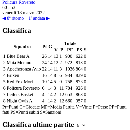
Policura Rovereto
60
-
53
venerdì 18 marzo 2022
◀ 8ª ritorno
1ª andata ▶
Classifica
Totale
Squadra
Pt
G
V
P
PF
PS
S
1
Blue Bear A
26
14
13
1
900
622
0
2
Maia Merano
24
14
12
2
972
813
0
3
Apecheronza Avio
22
14
11
3
1036
804
0
4
Brixen
16
14
8
6
934
839
0
5
Red Fox Mori
10
14
5
9
758
873
0
6
Policura Rovereto
6
14
3
11
784
926
0
7
Leifers Basket
4
14
2
12
653
863
0
8
Night Owls A
4
14
2
12
660
957
0
Pt=Punti
G=Giocate
MP=Media Partita
V=Vinte
P=Perse
PF=Punti
fatti
PS=Punti subiti
S=Sanzioni
Classifica ultime partite