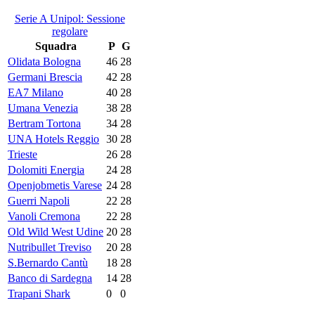
Serie A Unipol: Sessione
regolare
Squadra
P
G
Olidata Bologna
46
28
Germani Brescia
42
28
EA7 Milano
40
28
Umana Venezia
38
28
Bertram Tortona
34
28
UNA Hotels Reggio
30
28
Trieste
26
28
Dolomiti Energia
24
28
Openjobmetis Varese
24
28
Guerri Napoli
22
28
Vanoli Cremona
22
28
Old Wild West Udine
20
28
Nutribullet Treviso
20
28
S.Bernardo Cantù
18
28
Banco di Sardegna
14
28
Trapani Shark
0
0