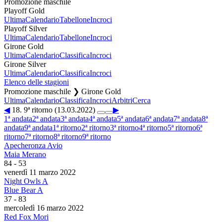
Promozione maschile
Playoff Gold
Ultima
Calendario
Tabellone
Incroci
Playoff Silver
Ultima
Calendario
Tabellone
Incroci
Girone Gold
Ultima
Calendario
Classifica
Incroci
Girone Silver
Ultima
Calendario
Classifica
Incroci
Elenco delle stagioni
Promozione maschile ❯ Girone Gold
Ultima
Calendario
Classifica
Incroci
Arbitri
Cerca
◀
18. 9ª ritorno (13.03.2022)
▶
1ª andata
2ª andata
3ª andata
4ª andata
5ª andata
6ª andata
7ª andata
8ª
andata
9ª andata
1ª ritorno
2ª ritorno
3ª ritorno
4ª ritorno
5ª ritorno
6ª
ritorno
7ª ritorno
8ª ritorno
9ª ritorno
Apecheronza Avio
Maia Merano
84
-
53
venerdì 11 marzo 2022
Night Owls A
Blue Bear A
37
-
83
mercoledì 16 marzo 2022
Red Fox Mori