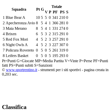
Totale
Squadra
Pt
G
V
P
PF
PS
S
1
Blue Bear A
10
5
5
0
341
210
0
2
Apecheronza Avio
8
5
4
1
366
281
0
3
Maia Merano
8
5
4
1
331
274
0
4
Brixen
6
5
3
2
315
291
0
5
Red Fox Mori
4
5
2
3
257
291
0
6
Night Owls A
4
5
2
3
227
307
0
7
Policura Rovereto
0
5
0
5
261
319
0
8
Leifers Basket
0
5
0
5
195
293
0
Pt=Punti
G=Giocate
MP=Media Partita
V=Vinte
P=Perse
PF=Punti
fatti
PS=Punti subiti
S=Sanzioni
©
www.sportrentino.it
- strumenti per i siti sportivi - pagina creata in
0,203 sec.
Classifica