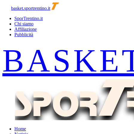
basket.sportrentino.it
SporTrentino.it
Chi siamo
Affiliazione
Pubblicità
Home