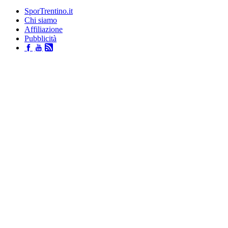
SporTrentino.it
Chi siamo
Affiliazione
Pubblicità