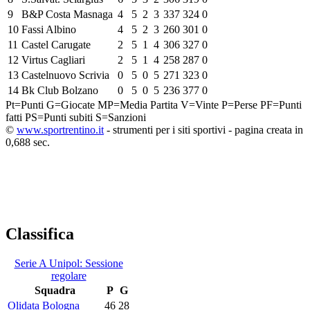
9
B&P Costa Masnaga
4
5
2
3
337
324
0
10
Fassi Albino
4
5
2
3
260
301
0
11
Castel Carugate
2
5
1
4
306
327
0
12
Virtus Cagliari
2
5
1
4
258
287
0
13
Castelnuovo Scrivia
0
5
0
5
271
323
0
14
Bk Club Bolzano
0
5
0
5
236
377
0
Pt=Punti
G=Giocate
MP=Media Partita
V=Vinte
P=Perse
PF=Punti
fatti
PS=Punti subiti
S=Sanzioni
©
www.sportrentino.it
- strumenti per i siti sportivi - pagina creata in
0,688 sec.
Classifica
Serie A Unipol: Sessione
regolare
Squadra
P
G
Olidata Bologna
46
28