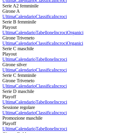
Ultima
Calendario
Classifica
Incroci
Serie A2 femminile
Girone A
Ultima
Calendario
Classifica
Incroci
Serie B femminile
Playout
Ultima
Calendario
Tabellone
Incroci
Organici
Girone Triveneto
Ultima
Calendario
Classifica
Incroci
Organici
Serie C maschile
Playout
Ultima
Calendario
Tabellone
Incroci
Girone silver
Ultima
Calendario
Classifica
Incroci
Serie C femminile
Girone Triveneto
Ultima
Calendario
Classifica
Incroci
Serie D maschile
Playoff
Ultima
Calendario
Tabellone
Incroci
Sessione regolare
Ultima
Calendario
Classifica
Incroci
Promozione maschile
Playoff
Ultima
Calendario
Tabellone
Incroci