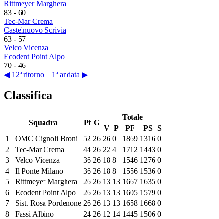
Rittmeyer Marghera
83
-
60
Tec-Mar Crema
Castelnuovo Scrivia
63
-
57
Velco Vicenza
Ecodent Point Alpo
70
-
46
◀ 12ª ritorno
1ª andata ▶
Classifica
Totale
Squadra
Pt
G
V
P
PF
PS
S
1
OMC Cignoli Broni
52
26
26
0
1869
1316
0
2
Tec-Mar Crema
44
26
22
4
1712
1443
0
3
Velco Vicenza
36
26
18
8
1546
1276
0
4
Il Ponte Milano
36
26
18
8
1556
1536
0
5
Rittmeyer Marghera
26
26
13
13
1667
1635
0
6
Ecodent Point Alpo
26
26
13
13
1605
1579
0
7
Sist. Rosa Pordenone
26
26
13
13
1658
1668
0
8
Fassi Albino
24
26
12
14
1445
1506
0