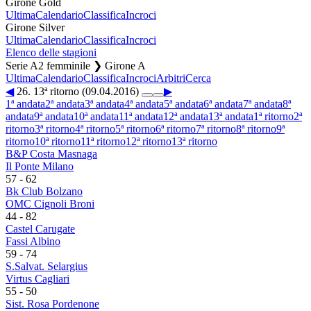
Girone Gold
Ultima
Calendario
Classifica
Incroci
Girone Silver
Ultima
Calendario
Classifica
Incroci
Elenco delle stagioni
Serie A2 femminile ❯ Girone A
Ultima
Calendario
Classifica
Incroci
Arbitri
Cerca
◀
26. 13ª ritorno (09.04.2016)
▶
1ª andata
2ª andata
3ª andata
4ª andata
5ª andata
6ª andata
7ª andata
8ª
andata
9ª andata
10ª andata
11ª andata
12ª andata
13ª andata
1ª ritorno
2ª
ritorno
3ª ritorno
4ª ritorno
5ª ritorno
6ª ritorno
7ª ritorno
8ª ritorno
9ª
ritorno
10ª ritorno
11ª ritorno
12ª ritorno
13ª ritorno
B&P Costa Masnaga
Il Ponte Milano
57
-
62
Bk Club Bolzano
OMC Cignoli Broni
44
-
82
Castel Carugate
Fassi Albino
59
-
74
S.Salvat. Selargius
Virtus Cagliari
55
-
50
Sist. Rosa Pordenone