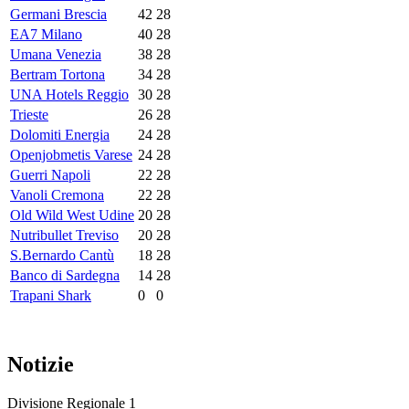
Germani Brescia
42
28
EA7 Milano
40
28
Umana Venezia
38
28
Bertram Tortona
34
28
UNA Hotels Reggio
30
28
Trieste
26
28
Dolomiti Energia
24
28
Openjobmetis Varese
24
28
Guerri Napoli
22
28
Vanoli Cremona
22
28
Old Wild West Udine
20
28
Nutribullet Treviso
20
28
S.Bernardo Cantù
18
28
Banco di Sardegna
14
28
Trapani Shark
0
0
Notizie
Divisione Regionale 1