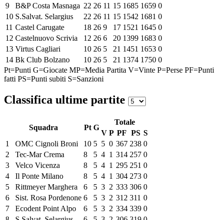
9
B&P Costa Masnaga
22
26
11
15
1685
1659
0
10
S.Salvat. Selargius
22
26
11
15
1542
1681
0
11
Castel Carugate
18
26
9
17
1521
1645
0
12
Castelnuovo Scrivia
12
26
6
20
1399
1683
0
13
Virtus Cagliari
10
26
5
21
1451
1653
0
14
Bk Club Bolzano
10
26
5
21
1374
1750
0
Pt=Punti
G=Giocate
MP=Media Partita
V=Vinte
P=Perse
PF=Punti
fatti
PS=Punti subiti
S=Sanzioni
Classifica ultime partite
Totale
Squadra
Pt
G
V
P
PF
PS
S
1
OMC Cignoli Broni
10
5
5
0
367
238
0
2
Tec-Mar Crema
8
5
4
1
314
257
0
3
Velco Vicenza
8
5
4
1
295
251
0
4
Il Ponte Milano
8
5
4
1
304
273
0
5
Rittmeyer Marghera
6
5
3
2
333
306
0
6
Sist. Rosa Pordenone
6
5
3
2
312
311
0
7
Ecodent Point Alpo
6
5
3
2
334
339
0
8
S.Salvat. Selargius
6
5
3
2
306
319
0