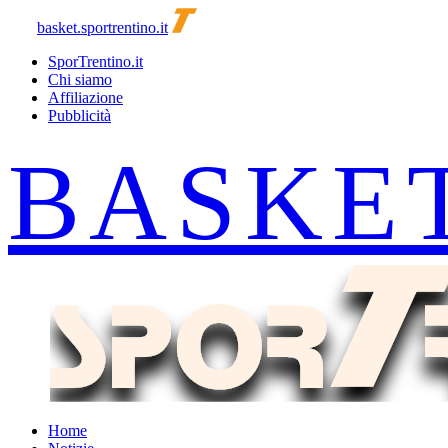
basket.sportrentino.it
SporTrentino.it
Chi siamo
Affiliazione
Pubblicità
Home