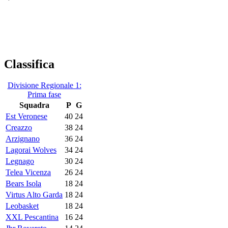
Classifica
Divisione Regionale 1:
Prima fase
Squadra
P
G
Est Veronese
40
24
Creazzo
38
24
Arzignano
36
24
Lagorai Wolves
34
24
Legnago
30
24
Telea Vicenza
26
24
Bears Isola
18
24
Virtus Alto Garda
18
24
Leobasket
18
24
XXL Pescantina
16
24