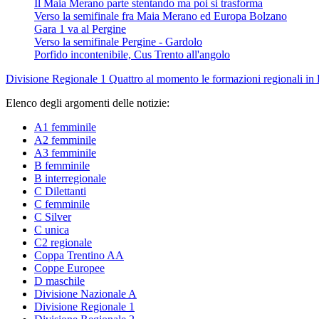
Il Maia Merano parte stentando ma poi si trasforma
Verso la semifinale fra Maia Merano ed Europa Bolzano
Gara 1 va al Pergine
Verso la semifinale Pergine - Gardolo
Porfido incontenibile, Cus Trento all'angolo
Divisione Regionale 1
Quattro al momento le formazioni regionali i
Elenco degli argomenti delle notizie:
A1 femminile
A2 femminile
A3 femminile
B femminile
B interregionale
C Dilettanti
C femminile
C Silver
C unica
C2 regionale
Coppa Trentino AA
Coppe Europee
D maschile
Divisione Nazionale A
Divisione Regionale 1