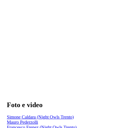
Foto e video
Simone Caldara (Night Owls Trento)
Mauro Pederzolli
Francesco Frenez (Night Owls Trento)