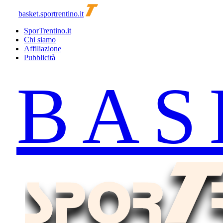
basket.sportrentino.it
SporTrentino.it
Chi siamo
Affiliazione
Pubblicità