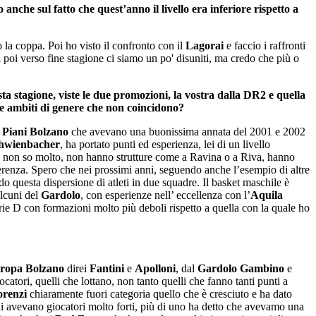
he sul fatto che quest’anno il livello era inferiore rispetto a
a coppa. Poi ho visto il confronto con il
Lagorai
e faccio i raffronti
i poi verso fine stagione ci siamo un po' disuniti, ma credo che più o
 stagione, viste le due promozioni, la vostra dalla DR2 e quella
due ambiti di genere che non coincidono?
i
Piani Bolzano
che avevano una buonissima annata del 2001 e 2002
hwienbacher
, ha portato punti ed esperienza, lei di un livello
loro non so molto, non hanno strutture come a Ravina o a Riva, hanno
erenza. Spero che nei prossimi anni, seguendo anche l’esempio di altre
ndo questa dispersione di atleti in due squadre. Il basket maschile è
lcuni del
Gardolo
, con esperienze nell’ eccellenza con l’
Aquila
erie D con formazioni molto più deboli rispetto a quella con la quale ho
ropa Bolzano
direi
Fantini
e
Apolloni
, dal
Gardolo
Gambino
e
ocatori, quelli che lottano, non tanto quelli che fanno tanti punti a
orenzi
chiaramente fuori categoria quello che è cresciuto e ha dato
ni avevano giocatori molto forti, più di uno ha detto che avevamo una