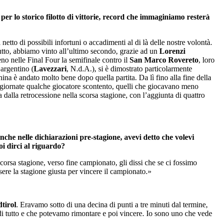
r lo storico filotto di vittorie, record che immaginiamo resterà
etto di possibili infortuni o accadimenti al di là delle nostre volontà.
tto, abbiamo vinto all’ultimo secondo, grazie ad un
Lorenzi
no nelle Final Four la semifinale contro il
San Marco Rovereto
, loro
’argentino (
Lavezzari
, N.d.A.), si è dimostrato particolarmente
ina è andato molto bene dopo quella partita. Da lì fino alla fine della
e giornate qualche giocatore scontento, quelli che giocavano meno
ia dalla retrocessione nella scorsa stagione, con l’aggiunta di quattro
che nelle dichiarazioni pre-stagione, avevi detto che volevi
oi dirci al riguardo?
scorsa stagione, verso fine campionato, gli dissi che se ci fossimo
re la stagione giusta per vincere il campionato.»
tirol
. Eravamo sotto di una decina di punti a tre minuti dal termine,
di tutto e che potevamo rimontare e poi vincere. Io sono uno che vede