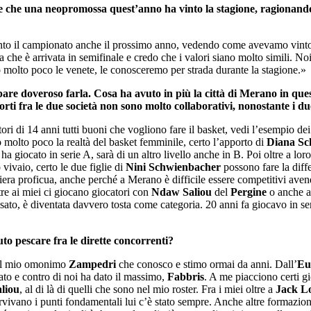
che una neopromossa quest’anno ha vinto la stagione, ragionando anc
to il campionato anche il prossimo anno, vedendo come avevamo vinto l
 che è arrivata in semifinale e credo che i valori siano molto simili. No
o molto poco le venete, le conosceremo per strada durante la stagione.»
e doveroso farla. Cosa ha avuto in più la città di Merano in questa
pporti fra le due società non sono molto collaborativi, nonostante i 
tori di 14 anni tutti buoni che vogliono fare il basket, vedi l’esempio de
 molto poco la realtà del basket femminile, certo l’apporto di
Diana Sc
 ha giocato in serie A, sarà di un altro livello anche in B. Poi oltre a 
vivaio, certo le due figlie di
Nini Schwienbacher
possono fare la diff
maniera proficua, anche perché a Merano è difficile essere competitivi ave
tre ai miei ci giocano giocatori con
Ndaw Saliou
del
Pergine
o anche a
assato, è diventata davvero tosta come categoria. 20 anni fa giocavo in s
uto pescare fra le dirette concorrenti?
 il mio omonimo
Zampedri
che conosco e stimo ormai da anni. Dall’
Eu
ato e contro di noi ha dato il massimo,
Fabbris
. A me piacciono certi gi
liou
, al di là di quelli che sono nel mio roster. Fra i miei oltre a
Jack L
rvivano i punti fondamentali lui c’è stato sempre. Anche altre formazio