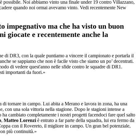
è possibile. Noi abbiamo vinto una finale under 19 contro Villazzano,
llo scadere quando noi ormai avevamo vinto. Vedi recentemente New
o impegnativo ma che ha visto un buon
oni giocate e recentemente anche la
e di DR3, con la quale puntiamo a vincere il campionato e portarla il
anche se sappiamo che non è facile visto che siamo un po’ decentrati.
odo di vedere quest'anno nelle sfide contro le squadre di DR1.
ti importanti da fuori.»
ia di tornare in campo. Lui abita a Merano e lavora in zona, ha una
le, con una sola vittoria nella stagione. Dopo le stagioni intense a
vo ha cambiato completamente i nostri progetti facendoci fare quel salto
o
,
Matteo Lorenzi
è entrato a far parte della squadra, lui era fermo da
 Coppa con il Rovereto, il migliore in campo. Un gran bel potenziale,
on più continuità.»