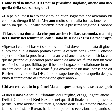
Come vedi la nuova DR1 per la prossima stagione, anche alla luce 
quella della scorsa stagione?
«Un paio di mesi fa ero convinto, da buon sognatore che avremmo vin
con loro, ritengo il
Maia Merano
molto simile alla formazione trentina
meno sia quello il nostro potenziale per la prossima stagione. Conosc
Ti faccio una domanda che può anche risultare scomoda, ma mi par
del Charly nel femminile, con il salto in serie B? Fra l’altro i ra
«Spesso i cicli nel basket sono dovuti a fasi dove hai l’annata di gioca
e loro con quella hanno portato avanti la carretta per 15 anni. Conosco
superiore. Con la prossima annata arriverà anche la sorella,
Licia
, che
questo gruppo di giocatrici prese anche da altre realtà, ma non un vero 
realtà, ci sia la possibilità, per il bene dei ragazzi di collaborare in 
un'altra cosa, la DR2 maschile è già diventata tostissima, pensa che ol
Basket
. Il livello della DR2 è molto superiore rispetto a quello del p
vinto il campionato di Promozione quest'anno.»
Chi avresti voluto in più nel Maia in questa stagione se avessi pot
«Direi
Ndaw Saliou
e
Cristofani
del
Pergine
, ci aggiungerei anche
Dellai
. C’è uno dei
Red Fox
che nei quarti di finale mi ha impression
partita. A mio avviso il più forte giocatore della DR2 rimane
Ndaw Sa
tantissimo, è stato
Russo
, ha fatto un percorso eccezionale, quando se