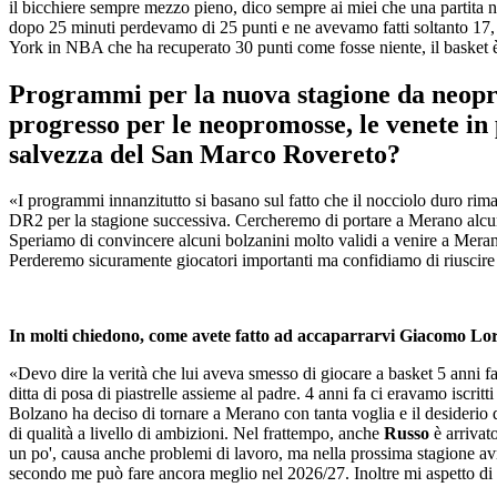
il bicchiere sempre mezzo pieno, dico sempre ai miei che una partita 
dopo 25 minuti perdevamo di 25 punti e ne avevamo fatti soltanto 17, 
York in NBA che ha recuperato 30 punti come fosse niente, il basket è b
Programmi per la nuova stagione da neopr
progresso per le neopromosse, le venete in
salvezza del San Marco Rovereto?
«I programmi innanzitutto si basano sul fatto che il nocciolo duro ri
DR2 per la stagione successiva. Cercheremo di portare a Merano alcuni
Speriamo di convincere alcuni bolzanini molto validi a venire a Mera
Perderemo sicuramente giocatori importanti ma confidiamo di riuscire c
In molti chiedono, come avete fatto ad accaparrarvi Giacomo Lore
«Devo dire la verità che lui aveva smesso di giocare a basket 5 anni f
ditta di posa di piastrelle assieme al padre. 4 anni fa ci eravamo iscritti
Bolzano ha deciso di tornare a Merano con tanta voglia e il desiderio d
di qualità a livello di ambizioni. Nel frattempo, anche
Russo
è arrivato
un po', causa anche problemi di lavoro, ma nella prossima stagione avr
secondo me può fare ancora meglio nel 2026/27. Inoltre mi aspetto di