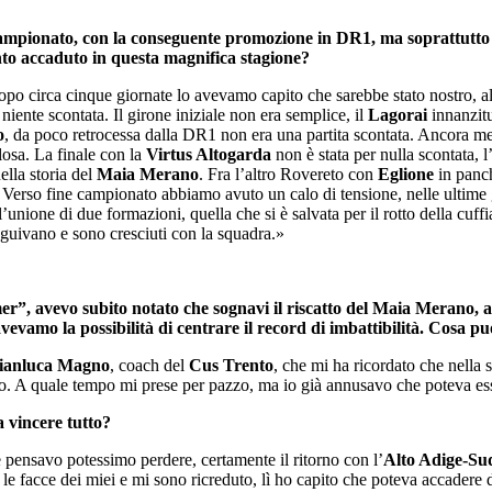
ampionato, con la conseguente promozione in DR1, ma soprattutto pe
nto accaduto in questa magnifica stagione?
po circa cinque giornate lo avevamo capito che sarebbe stato nostro, al n
iente scontata. Il girone iniziale non era semplice, il
Lagorai
innanzitu
o
, da poco retrocessa dalla DR1 non era una partita scontata. Ancora me
losa. La finale con la
Virtus Altogarda
non è stata per nulla scontata, l
ella storia del
Maia Merano
. Fra l’altro Rovereto con
Eglione
in panch
. Verso fine campionato abbiamo avuto un calo di tensione, nelle ultim
 l’unione di due formazioni, quella che si è salvata per il rotto della cuff
seguivano e sono cresciuti con la squadra.»
r”, avevo subito notato che sognavi il riscatto del Maia Merano, an
vevamo la possibilità di centrare il record di imbattibilità. Cosa pu
ianluca Magno
, coach del
Cus Trento
, che mi ha ricordato che nella 
. A quale tempo mi prese per pazzo, ma io già annusavo che poteva esse
a vincere tutto?
ve pensavo potessimo perdere, certamente il ritorno con l’
Alto Adige-Sud
le facce dei miei e mi sono ricreduto, lì ho capito che poteva accadere 