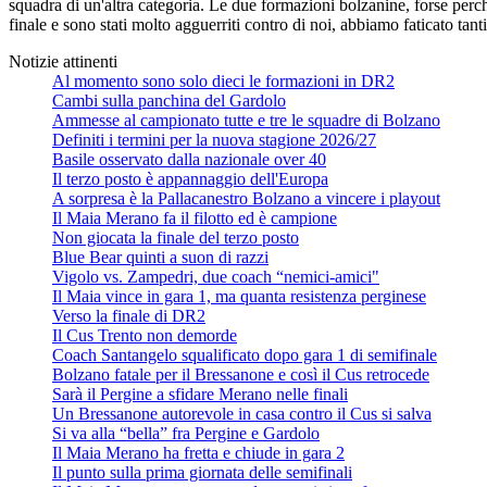
squadra di un'altra categoria. Le due formazioni bolzanine, forse perché
finale e sono stati molto agguerriti contro di noi, abbiamo faticato ta
Notizie attinenti
Al momento sono solo dieci le formazioni in DR2
Cambi sulla panchina del Gardolo
Ammesse al campionato tutte e tre le squadre di Bolzano
Definiti i termini per la nuova stagione 2026/27
Basile osservato dalla nazionale over 40
Il terzo posto è appannaggio dell'Europa
A sorpresa è la Pallacanestro Bolzano a vincere i playout
Il Maia Merano fa il filotto ed è campione
Non giocata la finale del terzo posto
Blue Bear quinti a suon di razzi
Vigolo vs. Zampedri, due coach “nemici-amici"
Il Maia vince in gara 1, ma quanta resistenza perginese
Verso la finale di DR2
Il Cus Trento non demorde
Coach Santangelo squalificato dopo gara 1 di semifinale
Bolzano fatale per il Bressanone e così il Cus retrocede
Sarà il Pergine a sfidare Merano nelle finali
Un Bressanone autorevole in casa contro il Cus si salva
Si va alla “bella” fra Pergine e Gardolo
Il Maia Merano ha fretta e chiude in gara 2
Il punto sulla prima giornata delle semifinali