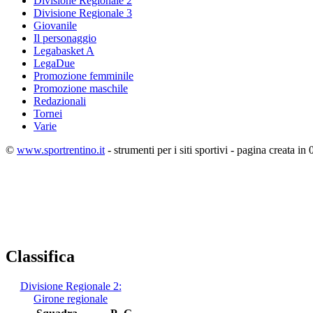
Divisione Regionale 2
Divisione Regionale 3
Giovanile
Il personaggio
Legabasket A
LegaDue
Promozione femminile
Promozione maschile
Redazionali
Tornei
Varie
©
www.sportrentino.it
- strumenti per i siti sportivi - pagina creata in 
Classifica
Divisione Regionale 2:
Girone regionale