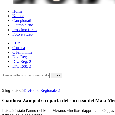
Home
Notizie
Campionati
Ultimo turno
Prossimo turno
Foto e video
LBA
C unica
C femminile
Div. Reg. 1
Div. Reg. 2
Div. Reg. 3
5 luglio 2026
Divisione Regionale 2
Gianluca Zampedri ci parla del successo del Maia M
Il 2026 è stato l’anno del Maia Merano, vincitore dapprima in Coppa, 