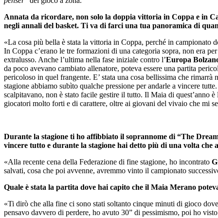
penser
” del gioco a zona.
Annata da ricordare, non solo la doppia vittoria in Coppa e in C
negli annali del basket. Ti va di farci una tua panoramica di qua
«La cosa più bella è stata la vittoria in Coppa, perché in campionato do
In Coppa c’erano le tre formazioni di una categoria sopra, non era per n
extralusso. Anche l’ultima nella fase iniziale contro l’
Europa Bolzan
da poco avevano cambiato allenatore, poteva essere una partita perico
pericoloso in quel frangente. E’ stata una cosa bellissima che rimarrà n
stagione abbiamo subìto qualche pressione per andarle a vincere tutte
scalpitavano, non è stato facile gestire il tutto. Il Maia di quest’anno è
giocatori molto forti e di carattere, oltre ai giovani del vivaio che mi 
Durante la stagione ti ho affibbiato il soprannome di “The Dreame
vincere tutto e durante la stagione hai detto più di una volta che a
«Alla recente cena della Federazione di fine stagione, ho incontrato
G
salvati, cosa che poi avvenne, avremmo vinto il campionato successivo
Quale è stata la partita dove hai capito che il Maia Merano potev
«Ti dirò che alla fine ci sono stati soltanto cinque minuti di gioco do
pensavo davvero di perdere, ho avuto 30” di pessimismo, poi ho visto 