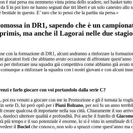
non è mai persa ma nemmeno vinta prima dello scadere, nel basket tutto 
da lì in poi loro ne hanno segnati due tiri liberi e un solo canestro a
estiale in questo. E’ raro che io pensi che la partita sia persa.»
omossa in DR1, sapendo che è un campionat
 primis, ma anche il Lagorai nelle due stagi
mane con la formazione di DR1, alcuni andranno a rinforzare la formazion
 giocatori forti che abbiamo avuto occasione di affrontare quest’anno 
no per rinforzare una squadra già competitiva come abbiamo già avuto m
omunque a rinforzare la squadra con i nostri giovani e con alcuni innes
nzi e farlo giocare con voi portandolo dalla serie C?
a, poi era venuto a giocare con me in Promozione e gli è tornata la vogl
 in serie D, lui però optò per i
Piani Bolzano
, per noi fu un anno terribi
i creare qualcosa di importante nella sua città. Chiaramente il suo arri
, dandoci ulteriore qualità e profondità. Poi anche il fratello di
Giacom
à più tempo e il suo potenziale è enorme, lo si è visto in semifinale di
 vedere il
Buciol
che conosco, non solo a sprazzi come quest’anno ma c