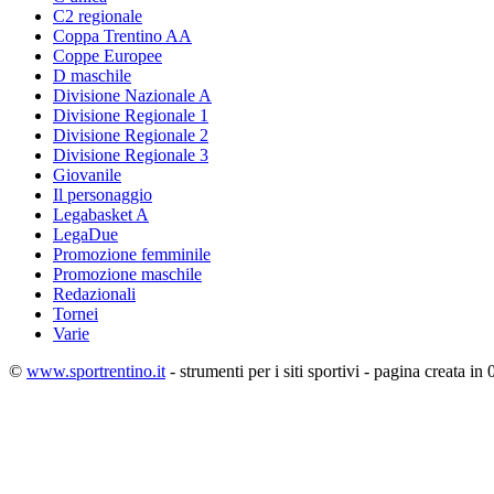
C2 regionale
Coppa Trentino AA
Coppe Europee
D maschile
Divisione Nazionale A
Divisione Regionale 1
Divisione Regionale 2
Divisione Regionale 3
Giovanile
Il personaggio
Legabasket A
LegaDue
Promozione femminile
Promozione maschile
Redazionali
Tornei
Varie
©
www.sportrentino.it
- strumenti per i siti sportivi - pagina creata in 