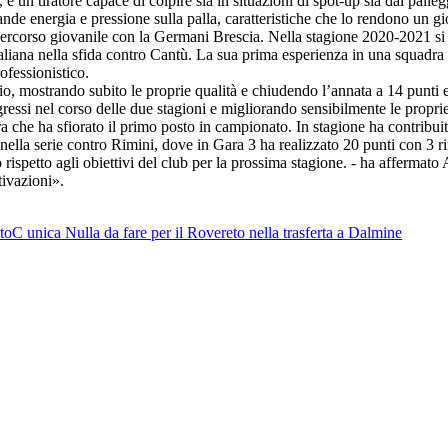
 un tiratore capace di colpire sia in situazioni di spot-up sia dal pallegg
grande energia e pressione sulla palla, caratteristiche che lo rendono un g
percorso giovanile con la Germani Brescia. Nella stagione 2020-2021 si
iana nella sfida contro Cantù. La sua prima esperienza in una squadra s
ofessionistico.
, mostrando subito le proprie qualità e chiudendo l’annata a 14 punti e 
ssi nel corso delle due stagioni e migliorando sensibilmente le proprie 
a che ha sfiorato il primo posto in campionato. In stagione ha contribui
f nella serie contro Rimini, dove in Gara 3 ha realizzato 20 punti con 3 ri
 rispetto agli obiettivi del club per la prossima stagione. - ha affermato 
tivazioni».
to
C unica
Nulla da fare per il Rovereto nella trasferta a Dalmine