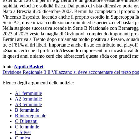
Esterno di 195 cm per 87 kg, Bertini è un giocatore versatile e intenso, è
rapidità, velocità e solidità fisica. Dal punto di vista difensivo porta 
Nato a Brescia il 26 dicembre 2002, Bertini ha completato il proprio 
Vincenzo Esposito, facendo anche il proprio esordio in Supercoppa Ital
Serie A2, dove inizia a collezionare minuti ed esperienza nel basket pr
Nella stagione successiva scende in Serie B Nazionale con Bernareggio
2023 al 2025 veste la maglia di Orzinuovi, compiendo importanti progre
Bertini arriva a Trento dopo un’annata molto positiva a Pesaro, squadr
tre e l’81% ai tiri liberi. Importante anche il suo contributo nei playof
«Siamo certi che il profilo di Alessandro rappresenti un incastro valido
in questi anni e siamo certi che abbraccerà questa sfida con grandi mo
fonte
Aquila Basket
Divisione Regionale 3
Il Villazzano si deve accontentare del terzo pos
Elenco degli argomenti delle notizie:
A1 femminile
A2 femminile
A3 femminile
B femminile
B interregionale
C Dilettanti
C femminile
C Silver
C unica