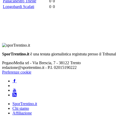
Pallacanestro Trieste
0
0
Longobardi Scafati
0
0
SporTrentino.it
è una testata giornalistica registrata presso il Tribuna
PegasoMedia srl - Via Brescia, 7 - 38122 Trento
redazione@sportrentino.it - P.I. 02015190222
Preferenze cookie
SporTrentino.it
Chi siamo
Affiliazione