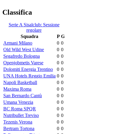
Classifica
Serie A Sisalclub: Sessione
regolare
Squadra
P
G
Armani Milano
0
0
Old Wild West Udine
0
0
Segafredo Bologna
0
0
Openjobmetis Varese
0
0
Dolomiti Energia Trentino
0
0
UNA Hotels Reggio Emilia
0
0
Napoli Basketball
0
0
Maxima Roma
0
0
San Bernardo Cantù
0
0
Umana Venezia
0
0
BC Roma SPQR
0
0
Nutribullet Treviso
0
0
Tezenis Verona
0
0
Bertram Tortona
0
0