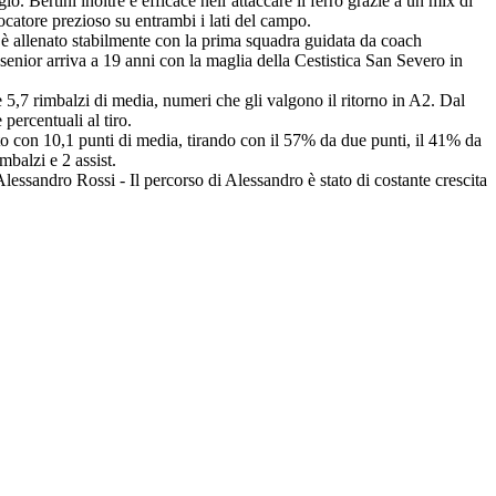
io. Bertini inoltre è efficace nell’attaccare il ferro grazie a un mix di
iocatore prezioso su entrambi i lati del campo.
 è allenato stabilmente con la prima squadra guidata da coach
enior arriva a 19 anni con la maglia della Cestistica San Severo in
5,7 rimbalzi di media, numeri che gli valgono il ritorno in A2. Dal
percentuali al tiro.
to con 10,1 punti di media, tirando con il 57% da due punti, il 41% da
mbalzi e 2 assist.
Alessandro Rossi - Il percorso di Alessandro è stato di costante crescita