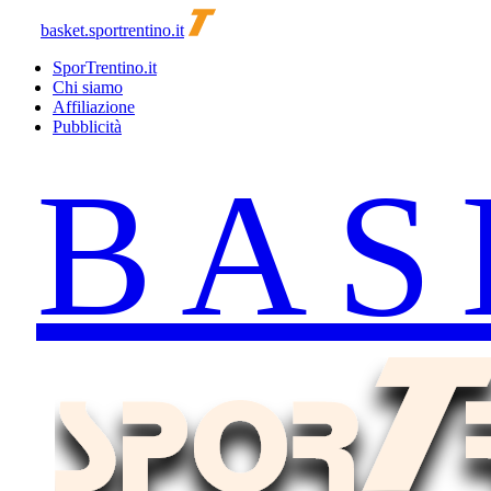
basket.sportrentino.it
SporTrentino.it
Chi siamo
Affiliazione
Pubblicità