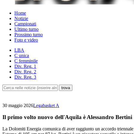
Home
Notizie
Campionati
Ultimo turno
Prossimo turno
Foto e video
LBA
C unica
C femminile
Div. Reg. 1
Div. Reg. 2
Div. Reg. 3
30 maggio 2026
Legabasket A
Il primo volto nuovo dell'Aquila è Alessandro Bertini
La Dolomiti Energia comunica di aver raggiunto un accordo triennale c