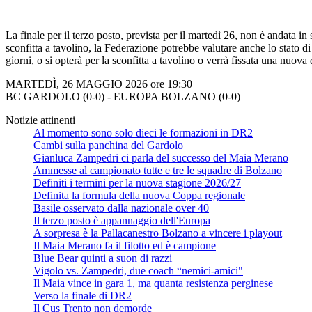
La finale per il terzo posto, prevista per il martedì 26, non è andata in
sconfitta a tavolino, la Federazione potrebbe valutare anche lo stato d
giorni, o si opterà per la sconfitta a tavolino o verrà fissata una nuov
MARTEDÌ, 26 MAGGIO 2026 ore 19:30
BC GARDOLO (0-0) - EUROPA BOLZANO (0-0)
Notizie attinenti
Al momento sono solo dieci le formazioni in DR2
Cambi sulla panchina del Gardolo
Gianluca Zampedri ci parla del successo del Maia Merano
Ammesse al campionato tutte e tre le squadre di Bolzano
Definiti i termini per la nuova stagione 2026/27
Definita la formula della nuova Coppa regionale
Basile osservato dalla nazionale over 40
Il terzo posto è appannaggio dell'Europa
A sorpresa è la Pallacanestro Bolzano a vincere i playout
Il Maia Merano fa il filotto ed è campione
Blue Bear quinti a suon di razzi
Vigolo vs. Zampedri, due coach “nemici-amici"
Il Maia vince in gara 1, ma quanta resistenza perginese
Verso la finale di DR2
Il Cus Trento non demorde