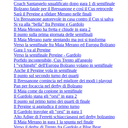
Coach Santangelo squalificato dopo gara 1 di semifinale
Bolzano fatale per il Bressanone e così il Cus retrocede
Sarà il Pergine a sfidare Merano nelle finali
Un Bressanone autorevole in casa contro il Cus si salva
Si va alla “bella” fra Pergine e Gardolo
Il Maia Merano ha fretta e chiude in gara 2
Il punto sulla prima giornata delle semifinali
Il Maia Merano parte stentando ma poi si trasforma
Verso la semifinale fra Maia Merano ed Europa Bolzano
Gara 1 va al Pergine
Verso la semifinale Pergine - Gardolo
Porfido incontenibile, Cus Trento all'angolo
I "vichinghi" dell'Europa Bolzano volano in semifinale
Anche il Pergine vola in semifinale
Il punto sul secondo turno dei quarti
Il Bressanone comincia nel migliore dei modi i playout
Pan per focaccia nel derby di Bolzano
Il Maia come da copione in semifinale
Il Gardolo stana gli “orsi” in gara 2
Il punto sul primo turno dei quarti di finale
Il Pergine si aggiudica il primo turno
Il Gardolo travolge gli "orsi" in gara 1
Alto Adige di Ferretti schiacciasassi nel derby bolzanino
Il Maia Merano in gara 1 la spunta nel finale
Verso il derby di Trento fra Gardolo e Blue Bear