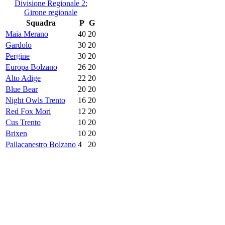
Divisione Regionale 2:
Girone regionale
Squadra
P
G
Maia Merano
40
20
Gardolo
30
20
Pergine
30
20
Europa Bolzano
26
20
Alto Adige
22
20
Blue Bear
20
20
Night Owls Trento
16
20
Red Fox Mori
12
20
Cus Trento
10
20
Brixen
10
20
Pallacanestro Bolzano
4
20