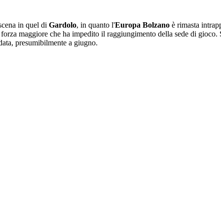
 scena in quel di
Gardolo
, in quanto l'
Europa Bolzano
è rimasta intrap
i forza maggiore che ha impedito il raggiungimento della sede di gioco. 
a data, presumibilmente a giugno.