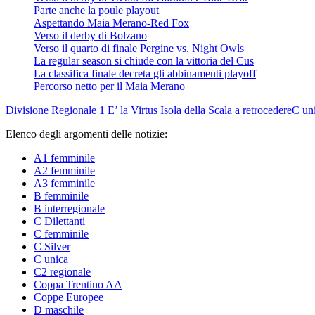
Parte anche la poule playout
Aspettando Maia Merano-Red Fox
Verso il derby di Bolzano
Verso il quarto di finale Pergine vs. Night Owls
La regular season si chiude con la vittoria del Cus
La classifica finale decreta gli abbinamenti playoff
Percorso netto per il Maia Merano
Divisione Regionale 1
E’ la Virtus Isola della Scala a retrocedere
C un
Elenco degli argomenti delle notizie:
A1 femminile
A2 femminile
A3 femminile
B femminile
B interregionale
C Dilettanti
C femminile
C Silver
C unica
C2 regionale
Coppa Trentino AA
Coppe Europee
D maschile