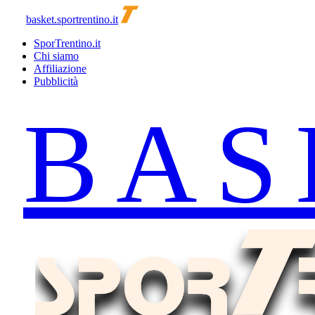
basket.sportrentino.it
SporTrentino.it
Chi siamo
Affiliazione
Pubblicità