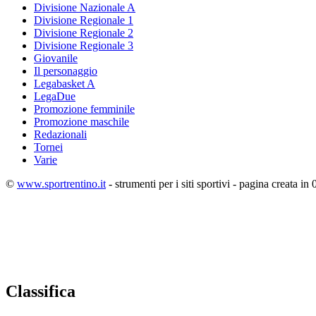
Divisione Nazionale A
Divisione Regionale 1
Divisione Regionale 2
Divisione Regionale 3
Giovanile
Il personaggio
Legabasket A
LegaDue
Promozione femminile
Promozione maschile
Redazionali
Tornei
Varie
©
www.sportrentino.it
- strumenti per i siti sportivi - pagina creata in 
Classifica