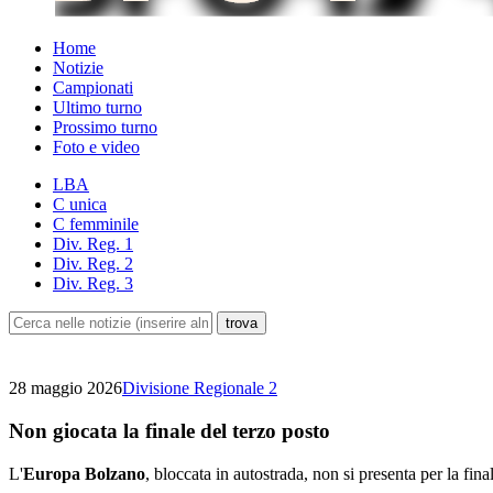
Home
Notizie
Campionati
Ultimo turno
Prossimo turno
Foto e video
LBA
C unica
C femminile
Div. Reg. 1
Div. Reg. 2
Div. Reg. 3
28 maggio 2026
Divisione Regionale 2
Non giocata la finale del terzo posto
L'
Europa Bolzano
, bloccata in autostrada, non si presenta per la fina