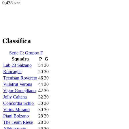
0,438 sec.
Classifica
Serie C: Gruppo F
Squadra
P
G
Lab 23 Salzano
54
30
Roncaglia
50
30
Tecnisan Rovereto
46
30
Villafrut Verona
44
30
Vigor Conegliano
42
30
Jolly Caltana
32
30
Concordia Schio
30
30
Virtus Murano
30
30
Piani Bolzano
28
30
The Team Riese
28
30
Albignasego
26
30