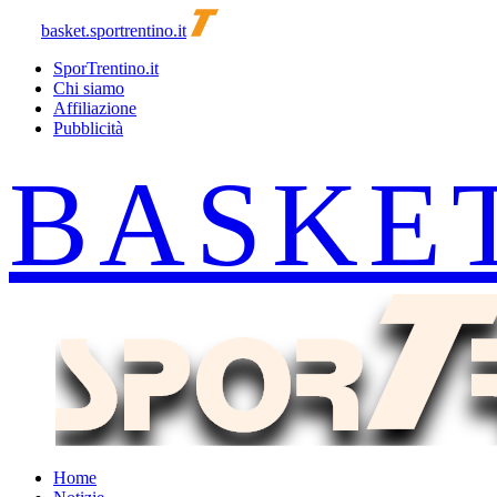
basket.sportrentino.it
SporTrentino.it
Chi siamo
Affiliazione
Pubblicità
Home