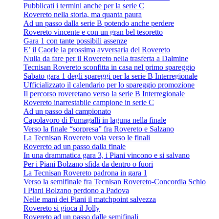
Pubblicati i termini anche per la serie C
Rovereto nella storia, ma quanta paura
Ad un passo dalla serie B potendo anche perdere
Rovereto vincente e con un gran bel tesoretto
Gara 1 con tante possibili assenze
E’ il Caorle la prossima avversaria del Rovereto
Nulla da fare per il Rovereto nella trasferta a Dalmine
Tecnisan Rovereto sconfitta in casa nel primo spareggio
Sabato gara 1 degli spareggi per la serie B Interregionale
Ufficializzato il calendario per lo spareggio promozione
Il percorso roveretano verso la serie B Interregionale
Rovereto inarrestabile campione in serie C
Ad un passo dal campionato
Capolavoro di Fumagalli in laguna nella finale
Verso la finale “sorpresa” fra Rovereto e Salzano
La Tecnisan Rovereto vola verso le finali
Rovereto ad un passo dalla finale
In una drammatica gara 3, i Piani vincono e si salvano
Per i Piani Bolzano sfida da dentro o fuori
La Tecnisan Rovereto padrona in gara 1
Verso la semifinale fra Tecnisan Rovereto-Concordia Schio
I Piani Bolzano perdono a Padova
Nelle mani dei Piani il matchpoint salvezza
Rovereto si gioca il Jolly
Rovereto ad un passo dalle semifinali