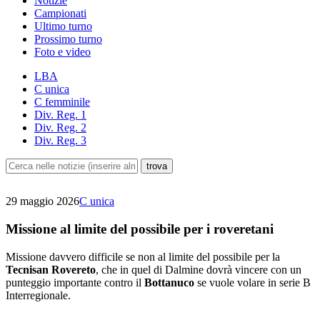
Notizie
Campionati
Ultimo turno
Prossimo turno
Foto e video
LBA
C unica
C femminile
Div. Reg. 1
Div. Reg. 2
Div. Reg. 3
29 maggio 2026
C unica
Missione al limite del possibile per i roveretani
Missione davvero difficile se non al limite del possibile per la
Tecnisan Rovereto
, che in quel di Dalmine dovrà vincere con un
punteggio importante contro il
Bottanuco
se vuole volare in serie B
Interregionale.