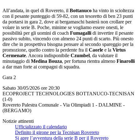
All’andata, in quel di Rovereto, il
Bottanuco
ha vinto in scioltezza
con il pesante punteggio di 59-82, con un tesoretto di ben 23 punti
da portarsi in gara 2, dove ai bergamaschi basterà non crollare per
volare in serie B. Poche, minime se vogliamo essere onesti, le
possibilità per gli uomini di coach
Fumagalli
di invertire il pesante
passivo subito, vincendo con almeno 24 punti di scarto. Più onesto
dire che in prospettiva bisogna pensare al secondo spareggio per la
promozione, quello contro la perdente fra il
Caorle
e la
Virtus
Cermenate
. Ancora indisponibile
Czumbel
, da valutare il
minutaggio di
Medina Bouza
, per fortuna rientra almeno
Finarolli
a dar man forte ai compagni di squadra.
Gara 2
Sabato 30/05/2026 ore 20:30
ECOPROJECT TECHNOLOGIES BOTTANUCO-TECNISAN
(1-0)
Rovereto Palestra Comunale - Via Olimpiadi 1 - DALMINE -
(BERGAMO)
Notizie attinenti
Ufficializzato il calendario
Definito il girone per la Tecnisan Rovereto
Si apre l’avventura della serie B per il Rovereto