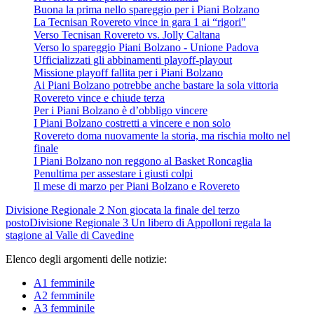
Buona la prima nello spareggio per i Piani Bolzano
La Tecnisan Rovereto vince in gara 1 ai “rigori"
Verso Tecnisan Rovereto vs. Jolly Caltana
Verso lo spareggio Piani Bolzano - Unione Padova
Ufficializzati gli abbinamenti playoff-playout
Missione playoff fallita per i Piani Bolzano
Ai Piani Bolzano potrebbe anche bastare la sola vittoria
Rovereto vince e chiude terza
Per i Piani Bolzano è d’obbligo vincere
I Piani Bolzano costretti a vincere e non solo
Rovereto doma nuovamente la storia, ma rischia molto nel
finale
I Piani Bolzano non reggono al Basket Roncaglia
Penultima per assestare i giusti colpi
Il mese di marzo per Piani Bolzano e Rovereto
Divisione Regionale 2
Non giocata la finale del terzo
posto
Divisione Regionale 3
Un libero di Appolloni regala la
stagione al Valle di Cavedine
Elenco degli argomenti delle notizie:
A1 femminile
A2 femminile
A3 femminile