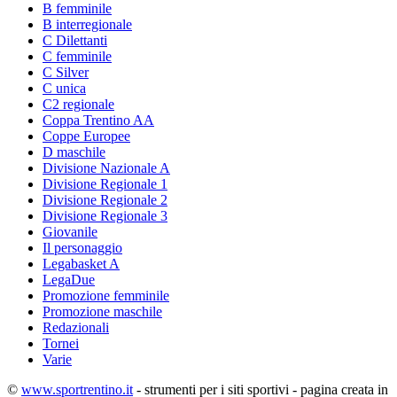
B femminile
B interregionale
C Dilettanti
C femminile
C Silver
C unica
C2 regionale
Coppa Trentino AA
Coppe Europee
D maschile
Divisione Nazionale A
Divisione Regionale 1
Divisione Regionale 2
Divisione Regionale 3
Giovanile
Il personaggio
Legabasket A
LegaDue
Promozione femminile
Promozione maschile
Redazionali
Tornei
Varie
©
www.sportrentino.it
- strumenti per i siti sportivi - pagina creata in