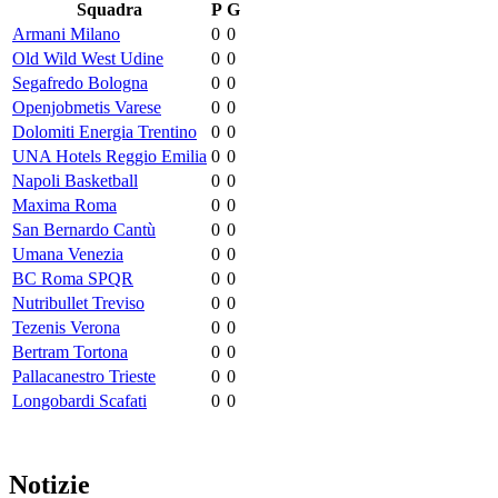
Squadra
P
G
Armani Milano
0
0
Old Wild West Udine
0
0
Segafredo Bologna
0
0
Openjobmetis Varese
0
0
Dolomiti Energia Trentino
0
0
UNA Hotels Reggio Emilia
0
0
Napoli Basketball
0
0
Maxima Roma
0
0
San Bernardo Cantù
0
0
Umana Venezia
0
0
BC Roma SPQR
0
0
Nutribullet Treviso
0
0
Tezenis Verona
0
0
Bertram Tortona
0
0
Pallacanestro Trieste
0
0
Longobardi Scafati
0
0
Notizie