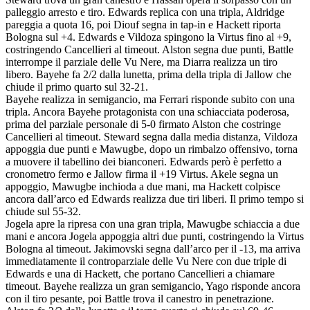
palleggio arresto e tiro. Edwards replica con una tripla, Aldridge
pareggia a quota 16, poi Diouf segna in tap-in e Hackett riporta
Bologna sul +4. Edwards e Vildoza spingono la Virtus fino al +9,
costringendo Cancellieri al timeout. Alston segna due punti, Battle
interrompe il parziale delle Vu Nere, ma Diarra realizza un tiro
libero. Bayehe fa 2/2 dalla lunetta, prima della tripla di Jallow che
chiude il primo quarto sul 32-21.
Bayehe realizza in semigancio, ma Ferrari risponde subito con una
tripla. Ancora Bayehe protagonista con una schiacciata poderosa,
prima del parziale personale di 5-0 firmato Alston che costringe
Cancellieri al timeout. Steward segna dalla media distanza, Vildoza
appoggia due punti e Mawugbe, dopo un rimbalzo offensivo, torna
a muovere il tabellino dei bianconeri. Edwards però è perfetto a
cronometro fermo e Jallow firma il +19 Virtus. Akele segna un
appoggio, Mawugbe inchioda a due mani, ma Hackett colpisce
ancora dall’arco ed Edwards realizza due tiri liberi. Il primo tempo si
chiude sul 55-32.
Jogela apre la ripresa con una gran tripla, Mawugbe schiaccia a due
mani e ancora Jogela appoggia altri due punti, costringendo la Virtus
Bologna al timeout. Jakimovski segna dall’arco per il -13, ma arriva
immediatamente il controparziale delle Vu Nere con due triple di
Edwards e una di Hackett, che portano Cancellieri a chiamare
timeout. Bayehe realizza un gran semigancio, Yago risponde ancora
con il tiro pesante, poi Battle trova il canestro in penetrazione.