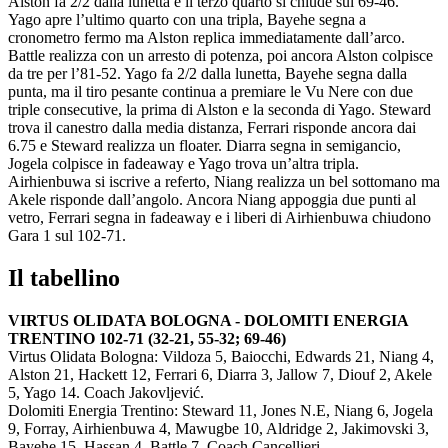
Alston fa 2/2 dalla lunetta e il terzo quarto si chiude sul 69-46.
Yago apre l’ultimo quarto con una tripla, Bayehe segna a
cronometro fermo ma Alston replica immediatamente dall’arco.
Battle realizza con un arresto di potenza, poi ancora Alston colpisce
da tre per l’81-52. Yago fa 2/2 dalla lunetta, Bayehe segna dalla
punta, ma il tiro pesante continua a premiare le Vu Nere con due
triple consecutive, la prima di Alston e la seconda di Yago. Steward
trova il canestro dalla media distanza, Ferrari risponde ancora dai
6.75 e Steward realizza un floater. Diarra segna in semigancio,
Jogela colpisce in fadeaway e Yago trova un’altra tripla.
Airhienbuwa si iscrive a referto, Niang realizza un bel sottomano ma
Akele risponde dall’angolo. Ancora Niang appoggia due punti al
vetro, Ferrari segna in fadeaway e i liberi di Airhienbuwa chiudono
Gara 1 sul 102-71.
Il tabellino
VIRTUS OLIDATA BOLOGNA - DOLOMITI ENERGIA
TRENTINO 102-71 (32-21, 55-32; 69-46)
Virtus Olidata Bologna: Vildoza 5, Baiocchi, Edwards 21, Niang 4,
Alston 21, Hackett 12, Ferrari 6, Diarra 3, Jallow 7, Diouf 2, Akele
5, Yago 14. Coach Jakovljević.
Dolomiti Energia Trentino: Steward 11, Jones N.E, Niang 6, Jogela
9, Forray, Airhienbuwa 4, Mawugbe 10, Aldridge 2, Jakimovski 3,
Bayehe 15, Hassan 4, Battle 7. Coach Cancellieri.