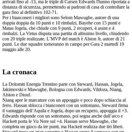
arrivati fino al -13, ma le triple di Carsen Edwards l'hanno riportata a
distanza di sicurezza, permettendo ai padroni di casa di controllare la
gara fino al definitivo 102-71.
Per i bianconeri i migliori sono Selom Mawugbe, autore di una
doppia doppia da 10 punti e 10 rimbalzi, Bayehe con 15 punti e
Matas Jogela, che chiude con 9 punti, 2 recuperi, 4 assist e 4
rimbalzi. La Virtus disputa una partita di altissimo livello, chiudendo
con 20 triple realizzate. L’MVP del match è Alston Jr, autore di 21
punti. Le due squadre torneranno in campo per Gara 2 martedì 19
maggio alle 20.
La cronaca
La Dolomiti Energia Trentino parte con Steward, Hassan, Jogela,
Jakimovski e Mawugbe, Bologna con Edwards, Vildoza, Niang,
Alston e Diouf.
Niang apre le marcature con un appoggio e poco dopo schiaccia al
ferro. Hassan sblocca i bianconeri con un sottomano, Steward firma
il vantaggio dell’Aquila e Jogela, dopo un recupero, appoggia il +3.
Edwards risponde con un sottomano, poi segna anche dall’arco e
Hackett porta le Vu Nere sul +4. Hassan serve Mawugbe, che
completa un gioco da tre punti, ma Hackett realizza due tiri liberi.
Steward trova un gran canestro e Hassan opera il sorpasso con un