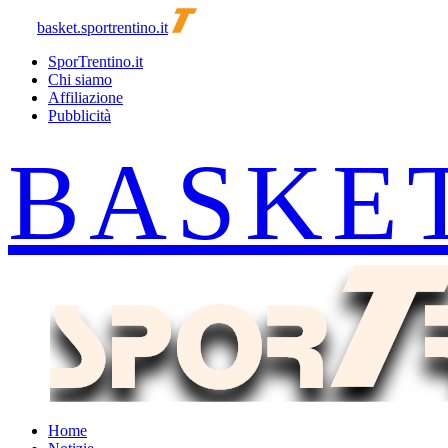
basket.sportrentino.it
SporTrentino.it
Chi siamo
Affiliazione
Pubblicità
Home