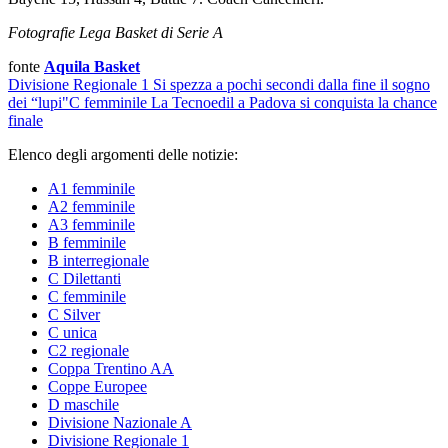
Fotografie Lega Basket di Serie A
fonte
Aquila Basket
Divisione Regionale 1
Si spezza a pochi secondi dalla fine il sogno
dei “lupi"
C femminile
La Tecnoedil a Padova si conquista la chance
finale
Elenco degli argomenti delle notizie:
A1 femminile
A2 femminile
A3 femminile
B femminile
B interregionale
C Dilettanti
C femminile
C Silver
C unica
C2 regionale
Coppa Trentino AA
Coppe Europee
D maschile
Divisione Nazionale A
Divisione Regionale 1