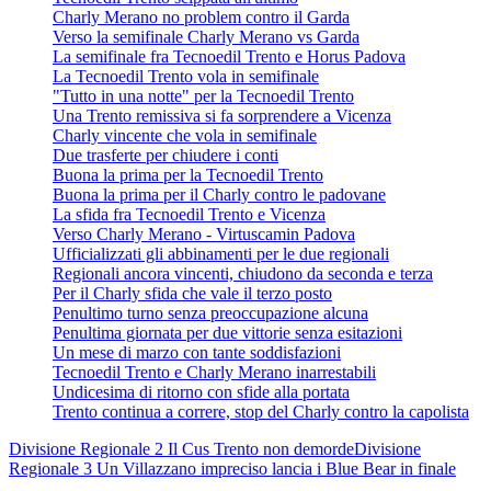
Charly Merano no problem contro il Garda
Verso la semifinale Charly Merano vs Garda
La semifinale fra Tecnoedil Trento e Horus Padova
La Tecnoedil Trento vola in semifinale
"Tutto in una notte" per la Tecnoedil Trento
Una Trento remissiva si fa sorprendere a Vicenza
Charly vincente che vola in semifinale
Due trasferte per chiudere i conti
Buona la prima per la Tecnoedil Trento
Buona la prima per il Charly contro le padovane
La sfida fra Tecnoedil Trento e Vicenza
Verso Charly Merano - Virtuscamin Padova
Ufficializzati gli abbinamenti per le due regionali
Regionali ancora vincenti, chiudono da seconda e terza
Per il Charly sfida che vale il terzo posto
Penultimo turno senza preoccupazione alcuna
Penultima giornata per due vittorie senza esitazioni
Un mese di marzo con tante soddisfazioni
Tecnoedil Trento e Charly Merano inarrestabili
Undicesima di ritorno con sfide alla portata
Trento continua a correre, stop del Charly contro la capolista
Divisione Regionale 2
Il Cus Trento non demorde
Divisione
Regionale 3
Un Villazzano impreciso lancia i Blue Bear in finale