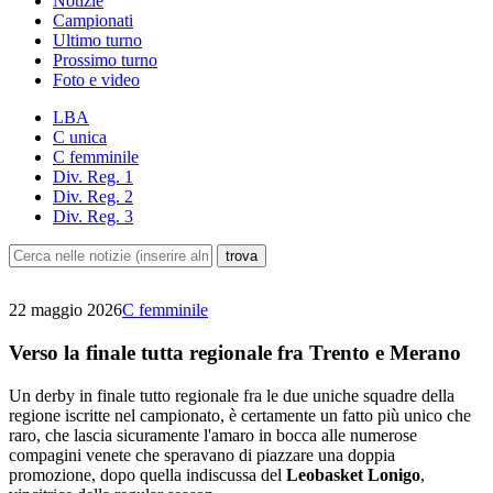
Notizie
Campionati
Ultimo turno
Prossimo turno
Foto e video
LBA
C unica
C femminile
Div. Reg. 1
Div. Reg. 2
Div. Reg. 3
22 maggio 2026
C femminile
Verso la finale tutta regionale fra Trento e Merano
Un derby in finale tutto regionale fra le due uniche squadre della
regione iscritte nel campionato, è certamente un fatto più unico che
raro, che lascia sicuramente l'amaro in bocca alle numerose
compagini venete che speravano di piazzare una doppia
promozione, dopo quella indiscussa del
Leobasket Lonigo
,