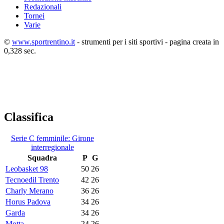
Redazionali
Tornei
Varie
©
www.sportrentino.it
- strumenti per i siti sportivi - pagina creata in
0,328 sec.
Classifica
Serie C femminile: Girone
interregionale
Squadra
P
G
Leobasket 98
50
26
Tecnoedil Trento
42
26
Charly Merano
36
26
Horus Padova
34
26
Garda
34
26
Motta
24
26