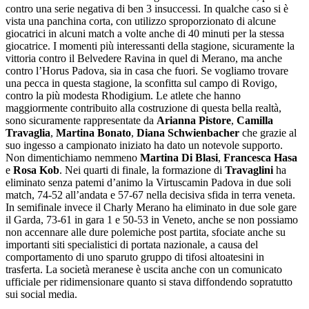
contro una serie negativa di ben 3 insuccessi. In qualche caso si è
vista una panchina corta, con utilizzo sproporzionato di alcune
giocatrici in alcuni match a volte anche di 40 minuti per la stessa
giocatrice. I momenti più interessanti della stagione, sicuramente la
vittoria contro il Belvedere Ravina in quel di Merano, ma anche
contro l’Horus Padova, sia in casa che fuori. Se vogliamo trovare
una pecca in questa stagione, la sconfitta sul campo di Rovigo,
contro la più modesta Rhodigium. Le atlete che hanno
maggiormente contribuito alla costruzione di questa bella realtà,
sono sicuramente rappresentate da
Arianna Pistore
,
Camilla
Travaglia
,
Martina Bonato
,
Diana Schwienbacher
che grazie al
suo ingesso a campionato iniziato ha dato un notevole supporto.
Non dimentichiamo nemmeno
Martina Di Blasi
,
Francesca Hasa
e
Rosa Kob
. Nei quarti di finale, la formazione di
Travaglini
ha
eliminato senza patemi d’animo la Virtuscamin Padova in due soli
match, 74-52 all’andata e 57-67 nella decisiva sfida in terra veneta.
In semifinale invece il Charly Merano ha eliminato in due sole gare
il Garda, 73-61 in gara 1 e 50-53 in Veneto, anche se non possiamo
non accennare alle dure polemiche post partita, sfociate anche su
importanti siti specialistici di portata nazionale, a causa del
comportamento di uno sparuto gruppo di tifosi altoatesini in
trasferta. La società meranese è uscita anche con un comunicato
ufficiale per ridimensionare quanto si stava diffondendo sopratutto
sui social media.