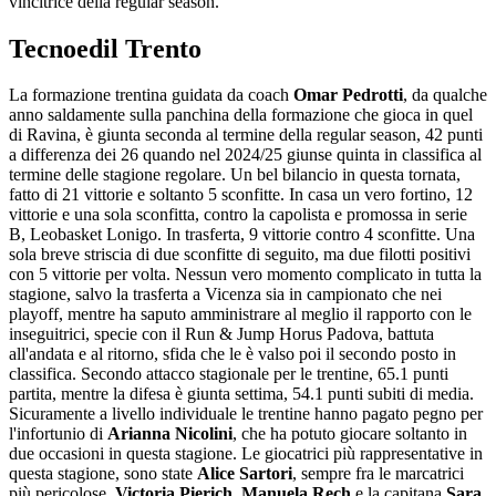
vincitrice della regular season.
Tecnoedil Trento
La formazione trentina guidata da coach
Omar Pedrotti
, da qualche
anno saldamente sulla panchina della formazione che gioca in quel
di Ravina, è giunta seconda al termine della regular season, 42 punti
a differenza dei 26 quando nel 2024/25 giunse quinta in classifica al
termine delle stagione regolare. Un bel bilancio in questa tornata,
fatto di 21 vittorie e soltanto 5 sconfitte. In casa un vero fortino, 12
vittorie e una sola sconfitta, contro la capolista e promossa in serie
B, Leobasket Lonigo. In trasferta, 9 vittorie contro 4 sconfitte. Una
sola breve striscia di due sconfitte di seguito, ma due filotti positivi
con 5 vittorie per volta. Nessun vero momento complicato in tutta la
stagione, salvo la trasferta a Vicenza sia in campionato che nei
playoff, mentre ha saputo amministrare al meglio il rapporto con le
inseguitrici, specie con il Run & Jump Horus Padova, battuta
all'andata e al ritorno, sfida che le è valso poi il secondo posto in
classifica. Secondo attacco stagionale per le trentine, 65.1 punti
partita, mentre la difesa è giunta settima, 54.1 punti subiti di media.
Sicuramente a livello individuale le trentine hanno pagato pegno per
l'infortunio di
Arianna Nicolini
, che ha potuto giocare soltanto in
due occasioni in questa stagione. Le giocatrici più rappresentative in
questa stagione, sono state
Alice Sartori
, sempre fra le marcatrici
più pericolose,
Victoria Pierich
,
Manuela Rech
e la capitana
Sara