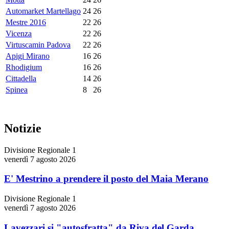
Automarket Martellago
24
26
Mestre 2016
22
26
Vicenza
22
26
Virtuscamin Padova
22
26
Apigi Mirano
16
26
Rhodigium
16
26
Cittadella
14
26
Spinea
8
26
Notizie
Divisione Regionale 1
venerdì 7 agosto 2026
E' Mestrino a prendere il posto del Maia Merano
Divisione Regionale 1
venerdì 7 agosto 2026
Lavezzari si "autosfratta" da Riva del Garda