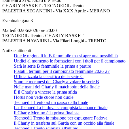
Domenica 31/05/2026 ore 19:00
CHARLY BASKET - TECNOEDIL Trento
PALESTRA SEGANTINI - Via XXX Aprile - MERANO
Eventuale gara 3
Martedì 02/06/2026 ore 20:00
TECNOEDIL Trento - CHARLY BASKET
PALESTRA NAVARINI - Via Filari Longhi - TRENTO
Notizie attinenti
Due le regionali in B femminile ma si apre una possibilità
Undici al momento le formazioni con i titoli per il campionato
Sarà la serie B femminile la prima a partire
Fissati i termini per il campionato femminile 2026-27
Ufficializzata la classifica della serie C
Sono le meranesi del Charly a volare in serie B
Nelle mani del Charly il matchpoint della finale
È il Charly a vincere la prima sfida
Horus non vede cuore non duole
Tecnoedil Trento ad un passo dalla finale
La Tecnoedil a Padova si conquista la chance finale
Il Charly Merano è la prima finalista
Tecnoedil Trento in missione per espugnare Padova
Il Charly in trasferta sul Garda con un occhio alla finale
Tecnoedil Trento scippata all'ultimo