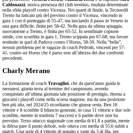
Caldonazzi
, storica presenza del club trentino, risultata determinate
nella sfida playoff contro Vicenza. Nei quarti di finale, la Tecnoedil
Trento ha faticato più del previsto contro il Vicenza, vincendo in
gara 1 con il punteggio di 55-47, ma lasciando il passo in Veneto in
una gara difficile, finita per 58-42. Nella gara da ultima spiaggia,
nuovamente a Trento, è finita per 65-52. In semifinale copione
simile, con sconfitta in gara 1, Trento scippata per 67-68, ma favore
restituito in quel di Padova contro l’Horus, 58-59. Nella “bella”,
nessun problema per le ragazze di coach Pedrotti, vincenti per 57-
41, contro un Horus che è parso non all’altezza dei due confronti
precedenti.
Charly Merano
La formazione di coach
Travaglini
, che da quest'anno guida le
meranesi, giunta terza al termine del campionato, avendo
conquistato all’ultima giornata tale posizione di prestigio, ritorna a
giocarsi i playoff come nella scorsa stagione, ma da una posizione
ben più alta, nel 2024/25 ricordiamo che giunse sesta. Ben 18
vittorie e 8 sconfitte il bilancio generale, in casa 11 vittorie e due sole
sconfitte, mentre in trasferta 7 successi e 6 partite dove non ha
prevalso. Terzo attacco stagionale con media di 61.8 a partita, mente
la difesa pare il punto debole, solo ottava con media di 55.6 subiti a
match. Una serie di 4 vittorie di seguito e varie da 3 di fila, per