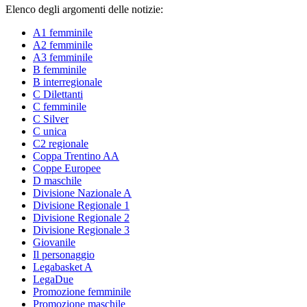
Elenco degli argomenti delle notizie:
A1 femminile
A2 femminile
A3 femminile
B femminile
B interregionale
C Dilettanti
C femminile
C Silver
C unica
C2 regionale
Coppa Trentino AA
Coppe Europee
D maschile
Divisione Nazionale A
Divisione Regionale 1
Divisione Regionale 2
Divisione Regionale 3
Giovanile
Il personaggio
Legabasket A
LegaDue
Promozione femminile
Promozione maschile