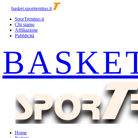
basket.sportrentino.it
SporTrentino.it
Chi siamo
Affiliazione
Pubblicità
Home