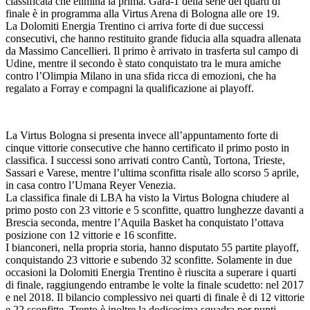
classificata che elimina la prima. Gara-1 della serie dei quarti di
finale è in programma alla Virtus Arena di Bologna alle ore 19.
La Dolomiti Energia Trentino ci arriva forte di due successi
consecutivi, che hanno restituito grande fiducia alla squadra allenata
da Massimo Cancellieri. Il primo è arrivato in trasferta sul campo di
Udine, mentre il secondo è stato conquistato tra le mura amiche
contro l’Olimpia Milano in una sfida ricca di emozioni, che ha
regalato a Forray e compagni la qualificazione ai playoff.
La Virtus Bologna si presenta invece all’appuntamento forte di
cinque vittorie consecutive che hanno certificato il primo posto in
classifica. I successi sono arrivati contro Cantù, Tortona, Trieste,
Sassari e Varese, mentre l’ultima sconfitta risale allo scorso 5 aprile,
in casa contro l’Umana Reyer Venezia.
La classifica finale di LBA ha visto la Virtus Bologna chiudere al
primo posto con 23 vittorie e 5 sconfitte, quattro lunghezze davanti a
Brescia seconda, mentre l’Aquila Basket ha conquistato l’ottava
posizione con 12 vittorie e 16 sconfitte.
I bianconeri, nella propria storia, hanno disputato 55 partite playoff,
conquistando 23 vittorie e subendo 32 sconfitte. Solamente in due
occasioni la Dolomiti Energia Trentino è riuscita a superare i quarti
di finale, raggiungendo entrambe le volte la finale scudetto: nel 2017
e nel 2018. Il bilancio complessivo nei quarti di finale è di 12 vittorie
e 22 sconfitte. Trento è inoltre la dodicesima squadra per punti