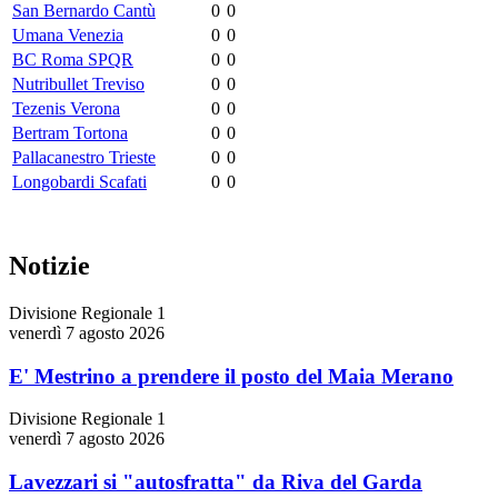
San Bernardo Cantù
0
0
Umana Venezia
0
0
BC Roma SPQR
0
0
Nutribullet Treviso
0
0
Tezenis Verona
0
0
Bertram Tortona
0
0
Pallacanestro Trieste
0
0
Longobardi Scafati
0
0
Notizie
Divisione Regionale 1
venerdì 7 agosto 2026
E' Mestrino a prendere il posto del Maia Merano
Divisione Regionale 1
venerdì 7 agosto 2026
Lavezzari si "autosfratta" da Riva del Garda