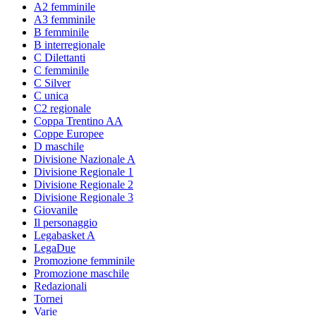
A2 femminile
A3 femminile
B femminile
B interregionale
C Dilettanti
C femminile
C Silver
C unica
C2 regionale
Coppa Trentino AA
Coppe Europee
D maschile
Divisione Nazionale A
Divisione Regionale 1
Divisione Regionale 2
Divisione Regionale 3
Giovanile
Il personaggio
Legabasket A
LegaDue
Promozione femminile
Promozione maschile
Redazionali
Tornei
Varie