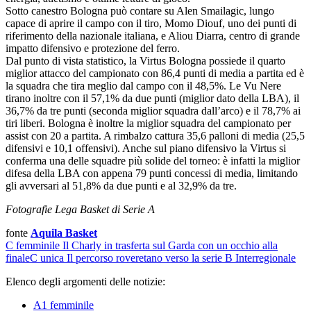
Sotto canestro Bologna può contare su Alen Smailagic, lungo
capace di aprire il campo con il tiro, Momo Diouf, uno dei punti di
riferimento della nazionale italiana, e Aliou Diarra, centro di grande
impatto difensivo e protezione del ferro.
Dal punto di vista statistico, la Virtus Bologna possiede il quarto
miglior attacco del campionato con 86,4 punti di media a partita ed è
la squadra che tira meglio dal campo con il 48,5%. Le Vu Nere
tirano inoltre con il 57,1% da due punti (miglior dato della LBA), il
36,7% da tre punti (seconda miglior squadra dall’arco) e il 78,7% ai
tiri liberi. Bologna è inoltre la miglior squadra del campionato per
assist con 20 a partita. A rimbalzo cattura 35,6 palloni di media (25,5
difensivi e 10,1 offensivi). Anche sul piano difensivo la Virtus si
conferma una delle squadre più solide del torneo: è infatti la miglior
difesa della LBA con appena 79 punti concessi di media, limitando
gli avversari al 51,8% da due punti e al 32,9% da tre.
Fotografie Lega Basket di Serie A
fonte
Aquila Basket
C femminile
Il Charly in trasferta sul Garda con un occhio alla
finale
C unica
Il percorso roveretano verso la serie B Interregionale
Elenco degli argomenti delle notizie:
A1 femminile