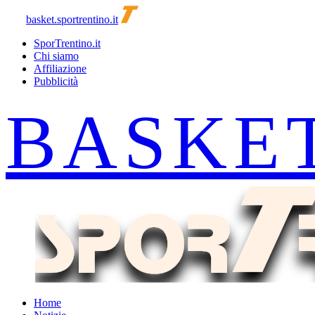
basket.sportrentino.it
SporTrentino.it
Chi siamo
Affiliazione
Pubblicità
Home