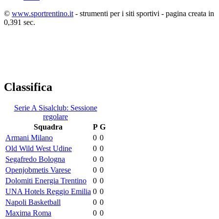
©
www.sportrentino.it
- strumenti per i siti sportivi - pagina creata in
0,391 sec.
Classifica
Serie A Sisalclub: Sessione
regolare
Squadra
P
G
Armani Milano
0
0
Old Wild West Udine
0
0
Segafredo Bologna
0
0
Openjobmetis Varese
0
0
Dolomiti Energia Trentino
0
0
UNA Hotels Reggio Emilia
0
0
Napoli Basketball
0
0
Maxima Roma
0
0