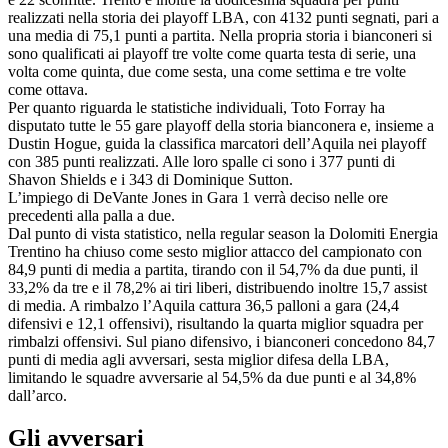
realizzati nella storia dei playoff LBA, con 4132 punti segnati, pari a
una media di 75,1 punti a partita. Nella propria storia i bianconeri si
sono qualificati ai playoff tre volte come quarta testa di serie, una
volta come quinta, due come sesta, una come settima e tre volte
come ottava.
Per quanto riguarda le statistiche individuali, Toto Forray ha
disputato tutte le 55 gare playoff della storia bianconera e, insieme a
Dustin Hogue, guida la classifica marcatori dell’Aquila nei playoff
con 385 punti realizzati. Alle loro spalle ci sono i 377 punti di
Shavon Shields e i 343 di Dominique Sutton.
L’impiego di DeVante Jones in Gara 1 verrà deciso nelle ore
precedenti alla palla a due.
Dal punto di vista statistico, nella regular season la Dolomiti Energia
Trentino ha chiuso come sesto miglior attacco del campionato con
84,9 punti di media a partita, tirando con il 54,7% da due punti, il
33,2% da tre e il 78,2% ai tiri liberi, distribuendo inoltre 15,7 assist
di media. A rimbalzo l’Aquila cattura 36,5 palloni a gara (24,4
difensivi e 12,1 offensivi), risultando la quarta miglior squadra per
rimbalzi offensivi. Sul piano difensivo, i bianconeri concedono 84,7
punti di media agli avversari, sesta miglior difesa della LBA,
limitando le squadre avversarie al 54,5% da due punti e al 34,8%
dall’arco.
Gli avversari