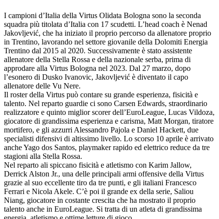
I campioni d’Italia della Virtus Olidata Bologna sono la seconda
squadra più titolata d’Italia con 17 scudetti. L’head coach è Nenad
Jakovljević, che ha iniziato il proprio percorso da allenatore proprio
in Trentino, lavorando nel settore giovanile della Dolomiti Energia
Trentino dal 2015 al 2020. Successivamente è stato assistente
allenatore della Stella Rossa e della nazionale serba, prima di
approdare alla Virtus Bologna nel 2023. Dal 27 marzo, dopo
l’esonero di Dusko Ivanovic, Jakovljević è diventato il capo
allenatore delle Vu Nere.
Il roster della Virtus può contare su grande esperienza, fisicità e
talento. Nel reparto guardie ci sono Carsen Edwards, straordinario
realizzatore e quinto miglior scorer dell’EuroLeague, Lucas Vildoza,
giocatore di grandissima esperienza e carisma, Matt Morgan, tiratore
mortifero, e gli azzurri Alessandro Pajola e Daniel Hackett, due
specialisti difensivi di altissimo livello. Lo scorso 10 aprile è arrivato
anche Yago dos Santos, playmaker rapido ed elettrico reduce da tre
stagioni alla Stella Rossa.
Nel reparto ali spiccano fisicità e atletismo con Karim Jallow,
Derrick Alston Jr., una delle principali armi offensive della Virtus
grazie al suo eccellente tiro da tre punti, e gli italiani Francesco
Ferrari e Nicola Akele. C’è poi il grande ex della serie, Saliou
Niang, giocatore in costante crescita che ha mostrato il proprio
talento anche in EuroLeague. Si tratta di un atleta di grandissima
energia, atletismo e ottime letture di gioco.