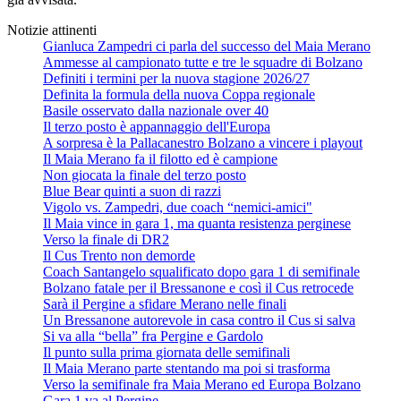
Notizie attinenti
Gianluca Zampedri ci parla del successo del Maia Merano
Ammesse al campionato tutte e tre le squadre di Bolzano
Definiti i termini per la nuova stagione 2026/27
Definita la formula della nuova Coppa regionale
Basile osservato dalla nazionale over 40
Il terzo posto è appannaggio dell'Europa
A sorpresa è la Pallacanestro Bolzano a vincere i playout
Il Maia Merano fa il filotto ed è campione
Non giocata la finale del terzo posto
Blue Bear quinti a suon di razzi
Vigolo vs. Zampedri, due coach “nemici-amici"
Il Maia vince in gara 1, ma quanta resistenza perginese
Verso la finale di DR2
Il Cus Trento non demorde
Coach Santangelo squalificato dopo gara 1 di semifinale
Bolzano fatale per il Bressanone e così il Cus retrocede
Sarà il Pergine a sfidare Merano nelle finali
Un Bressanone autorevole in casa contro il Cus si salva
Si va alla “bella” fra Pergine e Gardolo
Il punto sulla prima giornata delle semifinali
Il Maia Merano parte stentando ma poi si trasforma
Verso la semifinale fra Maia Merano ed Europa Bolzano
Gara 1 va al Pergine