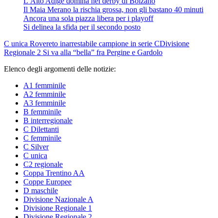
L’Alto Adige domina nel derby di Bolzano
Il Maia Merano la rischia grossa, non gli bastano 40 minuti
Ancora una sola piazza libera per i playoff
Si delinea la sfida per il secondo posto
C unica
Rovereto inarrestabile campione in serie C
Divisione
Regionale 2
Si va alla “bella” fra Pergine e Gardolo
Elenco degli argomenti delle notizie:
A1 femminile
A2 femminile
A3 femminile
B femminile
B interregionale
C Dilettanti
C femminile
C Silver
C unica
C2 regionale
Coppa Trentino AA
Coppe Europee
D maschile
Divisione Nazionale A
Divisione Regionale 1
Divisione Regionale 2