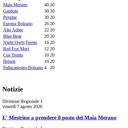
Maia Merano
40
20
Gardolo
30
20
Pergine
30
20
Europa Bolzano
26
20
Alto Adige
22
20
Blue Bear
20
20
Night Owls Trento
16
20
Red Fox Mori
12
20
Cus Trento
10
20
Brixen
10
20
Pallacanestro Bolzano
4
20
Notizie
Divisione Regionale 1
venerdì 7 agosto 2026
E' Mestrino a prendere il posto del Maia Merano