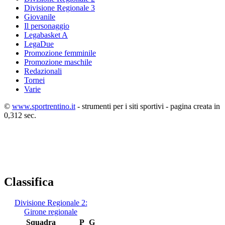
Divisione Regionale 3
Giovanile
Il personaggio
Legabasket A
LegaDue
Promozione femminile
Promozione maschile
Redazionali
Tornei
Varie
©
www.sportrentino.it
- strumenti per i siti sportivi - pagina creata in
0,312 sec.
Classifica
Divisione Regionale 2:
Girone regionale
Squadra
P
G