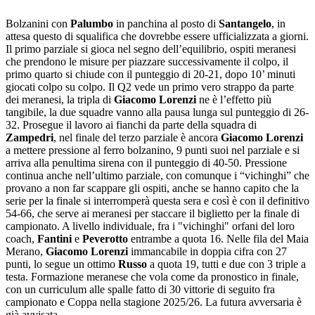
Bolzanini con
Palumbo
in panchina al posto di
Santangelo
, in
attesa questo di squalifica che dovrebbe essere ufficializzata a giorni.
Il primo parziale si gioca nel segno dell’equilibrio, ospiti meranesi
che prendono le misure per piazzare successivamente il colpo, il
primo quarto si chiude con il punteggio di 20-21, dopo 10’ minuti
giocati colpo su colpo. Il Q2 vede un primo vero strappo da parte
dei meranesi, la tripla di
Giacomo Lorenzi
ne è l’effetto più
tangibile, la due squadre vanno alla pausa lunga sul punteggio di 26-
32. Prosegue il lavoro ai fianchi da parte della squadra di
Zampedri
, nel finale del terzo parziale è ancora
Giacomo Lorenzi
a mettere pressione al ferro bolzanino, 9 punti suoi nel parziale e si
arriva alla penultima sirena con il punteggio di 40-50. Pressione
continua anche nell’ultimo parziale, con comunque i “vichinghi” che
provano a non far scappare gli ospiti, anche se hanno capito che la
serie per la finale si interromperà questa sera e così è con il definitivo
54-66, che serve ai meranesi per staccare il biglietto per la finale di
campionato. A livello individuale, fra i "vichinghi" orfani del loro
coach,
Fantini
e
Peverotto
entrambe a quota 16. Nelle fila del Maia
Merano,
Giacomo Lorenzi
immancabile in doppia cifra con 27
punti, lo segue un ottimo
Russo
a quota 19, tutti e due con 3 triple a
testa. Formazione meranese che vola come da pronostico in finale,
con un curriculum alle spalle fatto di 30 vittorie di seguito fra
campionato e Coppa nella stagione 2025/26. La futura avversaria è
già avvisata.