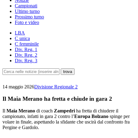
Notizie
Campionati
Ultimo turno
Prossimo turno
Foto e video
LBA
C unica
C femminile
Div. Reg. 1
Div. Reg. 2
Div. Reg. 3
14 maggio 2026
Divisione Regionale 2
Il Maia Merano ha fretta e chiude in gara 2
Il
Maia Merano
di coach
Zampedri
ha fretta di chiudere il
campionato, infatti in gara 2 contro l’
Europa Bolzano
spinge per
volare in finale, aspettando la sfidante che uscirà dal confronto fra
Pergine e Gardolo.