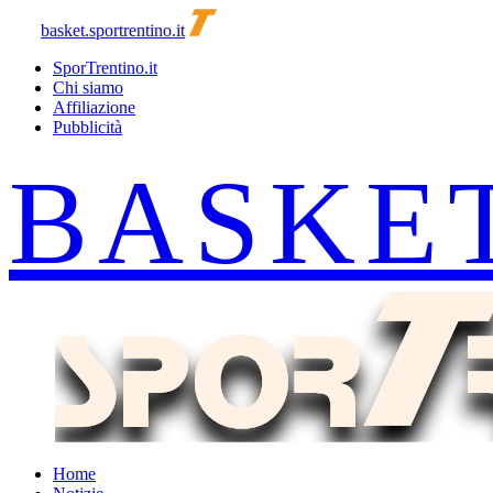
basket.sportrentino.it
SporTrentino.it
Chi siamo
Affiliazione
Pubblicità
Home