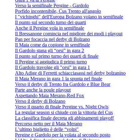
Verso la semifinale Pergine - Gardolo
Porfido incontenibile, Cus Trento all'angolo
I "vichinghi" dell'Europa Bolzano volano in semifinale
Il punto sul secondo turno dei quarti
Anche il Pergine vola in semifinale
Il Bressanone comincia nel migliore dei modi i playout
Pan per focaccia nel derby di Bolzano
Il Maia come da copione in semifinale
Il Gardolo stana gli “orsi” in gara 2
Il punto sul primo turno dei quarti di finale
Il Pergine si aggiudica il primo turno
Il Gardolo travolge gli "orsi" in gara 1
Alto Adige di Ferretti schiacciasassi nel derby bolzanino
Il Maia Merano in gara 1 la spunta nel finale
Verso il derby di Trento fra Gardolo e Blue Bear
Parte anche la poule playout
Aspettando Maia Merano-Red Fox
Verso il derby di Bolzano
Verso il quarto di finale Pergine vs. Night Owls
La regular season si chiude con la vittoria del Cus
La classifica finale decreta gli abbinamenti playoff
Percorso netto per il Maia Merano
L’ultimo biglietto è delle “volpi"
Pergine e Gardolo per la volata al secondo posto