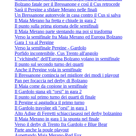
Bolzano fatale per il Bressanone e così il Cus retrocede
Sarà il Pergine a sfidare Merano nelle finali
Un Bressanone autorevole in casa contro il Cus si salva
Il Maia Merano ha fretta e chiude in gara 2
Il punto sulla prima giornata delle semifinali
Il Maia Merano parte stentando ma poi si trasforma
Verso la semifinale fra Maia Merano ed Europa Bolzano
Gara 1 va al Pergine
Verso la semifinale Pergine - Gardolo
Porfido incontenibile, Cus Trento all'angolo
I "vichinghi" dell'Europa Bolzano volano in semifinale
Il punto sul secondo turno dei quarti
Anche il Pergine vola in semifinale
Il Bressanone comincia nel migliore dei modi i playout
Pan per focaccia nel derby di Bolzano
Il Maia come da copione in semifinale
Il Gardolo stana gli “orsi” in gara 2
Il punto sul primo turno dei quarti di finale
Il Pergine si aggiudica il primo turno
Il Gardolo travolge gli "orsi" in gara 1
Alto Adige di Ferretti schiacciasassi nel derby bolzanino
Il Maia Merano in gara 1 la spunta nel finale
Verso il derby di Trento fra Gardolo e Blue Bear
Parte anche la poule playout
Aspettando Maia Merano-Red Fox