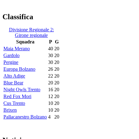
Classifica
Divisione Regionale 2:
Girone regionale
Squadra
P
G
Maia Merano
40
20
Gardolo
30
20
Pergine
30
20
Europa Bolzano
26
20
Alto Adige
22
20
Blue Bear
20
20
Night Owls Trento
16
20
Red Fox Mori
12
20
Cus Trento
10
20
Brixen
10
20
Pallacanestro Bolzano
4
20