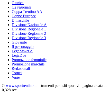
C unica
C2 regionale
Coppa Trentino AA
Coppe Europee
D maschile
Divisione Nazionale A
Divisione Regionale 1
Divisione Regionale 2
Divisione Regionale 3
Giovanile
Il personaggio
Legabasket A
LegaDue
Promozione femminile
Promozione maschile
Redazionali
Tornei
Varie
©
www.sportrentino.it
- strumenti per i siti sportivi - pagina creata in
0,328 sec.