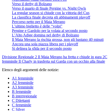
Verso il derby di Bolzano
Verso il quarto di finale Pergine vs. Night Owls
La regular season si chiude con la vittoria del Cus
La classifica finale decreta gli abbinamenti playoff
Percorso netto per il Maia Merano
L’ultimo biglietto è delle “volpi"
Pergine e Gardolo per la volata al secondo posto
L’Alto Adige domina nel derby di Bolzano
Il Maia Merano la rischia grossa, non gli bastano 40 minuti
Ancora una sola piazza libera per i playoff
Si delinea la sfida per il secondo posto
Divisione Regionale 2
Il Maia Merano ha fretta e chiude in gara 2
C
femminile
Il Charly in trasferta sul Garda con un occhio alla finale
Elenco degli argomenti delle notizie:
A1 femminile
A2 femminile
A3 femminile
B femminile
B interregionale
C Dilettanti
C femminile
C Silver