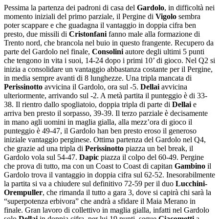
Pessima la partenza dei padroni di casa del
Gardolo
, in difficoltà nei
momento iniziali del primo parziale, il Pergine di
Vigolo
sembra
poter scappare e che guadagna il vantaggio in doppia cifra ben
presto, due missili di
Cristonfani
fanno male alla formazione di
Trento nord, che brancola nel buio in questo frangente. Recupero da
parte del Gardolo nel finale,
Consolini
autore degli ultimi 5 punti
che tengono in vita i suoi, 14-24 dopo i primi 10’ di gioco. Nel Q2 si
inizia a consolidare un vantaggio abbastanza costante per il Pergine,
in media sempre avanti di 8 lunghezze. Una tripla mancata di
Perissinotto
avvicina il Gardolo, ora sul -5.
Dellai
avvicina
ulteriormente, arrivando sul -2. A metà partita il punteggio è di 33-
38. Il rientro dallo spogliatoio, doppia tripla di parte di
Dellai
e
arriva ben presto il sorpasso, 39-39. Il terzo parziale è decisamente
in mano agli uomini in maglia gialla, alla mezz’ora di gioco il
punteggio è 49-47, il Gardolo han ben presto eroso il generoso
iniziale vantaggio perginese. Ottima partenza del Gardolo nel Q4,
che grazie ad una tripla di
Perissinotto
piazza un bel break, il
Gardolo vola sul 54-47.
Dapic
piazza il colpo del 60-49. Pergine
che prova di tutto, ma con un Coast to Coast di capitan
Gambino
il
Gardolo trova il vantaggio in doppia cifra sul 62-52. Inesorabilmente
la partita si va a chiudere sul definitivo 72-59 per il duo
Lucchini-
Orempuller
, che rimanda il tutto a gara 3, dove si capirà chi sarà la
“superpotenza erbivora” che andrà a sfidare il Maia Merano in
finale. Gran lavoro di collettivo in maglia gialla, infatti nel Gardolo
solo
Dellai
in doppia cifra, per lui 19 punti, segue
Giacometti
a