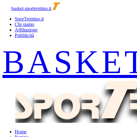
basket.sportrentino.it
SporTrentino.it
Chi siamo
Affiliazione
Pubblicità
Home