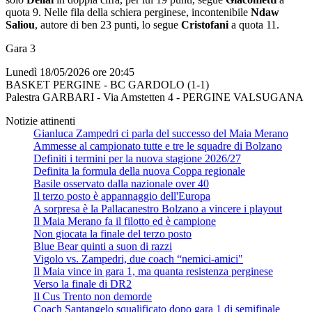
quota 9. Nelle fila della schiera perginese, incontenibile
Ndaw
Saliou
, autore di ben 23 punti, lo segue
Cristofani
a quota 11.
Gara 3
Lunedì 18/05/2026 ore 20:45
BASKET PERGINE - BC GARDOLO (1-1)
Palestra GARBARI - Via Amstetten 4 - PERGINE VALSUGANA
Notizie attinenti
Gianluca Zampedri ci parla del successo del Maia Merano
Ammesse al campionato tutte e tre le squadre di Bolzano
Definiti i termini per la nuova stagione 2026/27
Definita la formula della nuova Coppa regionale
Basile osservato dalla nazionale over 40
Il terzo posto è appannaggio dell'Europa
A sorpresa è la Pallacanestro Bolzano a vincere i playout
Il Maia Merano fa il filotto ed è campione
Non giocata la finale del terzo posto
Blue Bear quinti a suon di razzi
Vigolo vs. Zampedri, due coach “nemici-amici"
Il Maia vince in gara 1, ma quanta resistenza perginese
Verso la finale di DR2
Il Cus Trento non demorde
Coach Santangelo squalificato dopo gara 1 di semifinale