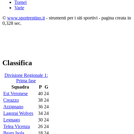
Tornei
Varie
©
www.sportrentino.it
- strumenti per i siti sportivi - pagina creata in
0,328 sec.
Classifica
Divisione Regionale 1:
Prima fase
Squadra
P
G
Est Veronese
40
24
Creazzo
38
24
Arzignano
36
24
Lagorai Wolves
34
24
Legnago
30
24
Telea Vicenza
26
24
Bears Isola
18
24