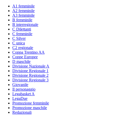
A1 femminile
A2 femminile
A3 femminile
B femminile
B interregionale
C Dilettanti
C femminile
C Silver
C unica
C2 regionale
Coppa Trentino AA
Coppe Europee
D maschile
Divisione Nazionale A
Divisione Regionale 1
Divisione Regionale 2
Divisione Regionale 3
Giovanile
Il personaggio
Legabasket A
LegaDue
Promozione femminile
Promozione maschile
Redazionali