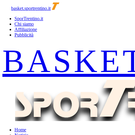
basket.sportrentino.it
SporTrentino.it
Chi siamo
Affiliazione
Pubblicità
Home