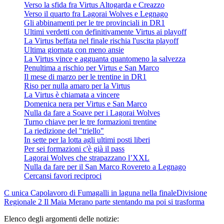
Verso la sfida fra Virtus Altogarda e Creazzo
Verso il quarto fra Lagorai Wolves e Legnago
Gli abbinamenti per le tre provinciali in DR1
Ultimi verdetti con definitivamente Virtus ai playoff
La Virtus beffata nel finale rischia l'uscita playoff
Ultima giornata con meno ansie
La Virtus vince e agguanta quantomeno la salvezza
Penultima a rischio per Virtus e San Marco
Il mese di marzo per le trentine in DR1
Riso per nulla amaro per la Virtus
La Virtus è chiamata a vincere
Domenica nera per Virtus e San Marco
Nulla da fare a Soave per i Lagorai Wolves
Turno chiave per le tre formazioni trentine
La riedizione del "triello"
In sette per la lotta agli ultimi posti liberi
Per sei formazioni c'è già il pass
Lagorai Wolves che strapazzano l’XXL
Nulla da fare per il San Marco Rovereto a Legnago
Cercansi favori reciproci
C unica
Capolavoro di Fumagalli in laguna nella finale
Divisione
Regionale 2
Il Maia Merano parte stentando ma poi si trasforma
Elenco degli argomenti delle notizie: