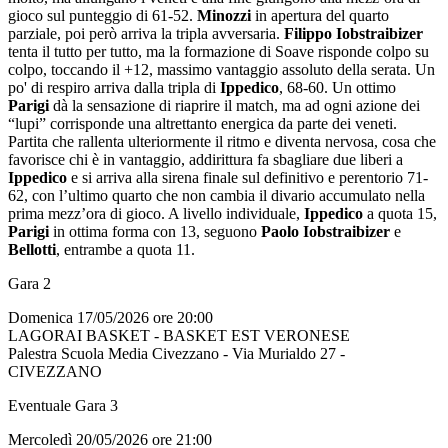
gioco sul punteggio di 61-52.
Minozzi
in apertura del quarto
parziale, poi però arriva la tripla avversaria.
Filippo Iobstraibizer
tenta il tutto per tutto, ma la formazione di Soave risponde colpo su
colpo, toccando il +12, massimo vantaggio assoluto della serata. Un
po' di respiro arriva dalla tripla di
Ippedico
, 68-60. Un ottimo
Parigi
dà la sensazione di riaprire il match, ma ad ogni azione dei
“lupi” corrisponde una altrettanto energica da parte dei veneti.
Partita che rallenta ulteriormente il ritmo e diventa nervosa, cosa che
favorisce chi è in vantaggio, addirittura fa sbagliare due liberi a
Ippedico
e si arriva alla sirena finale sul definitivo e perentorio 71-
62, con l’ultimo quarto che non cambia il divario accumulato nella
prima mezz’ora di gioco. A livello individuale,
Ippedico
a quota 15,
Parigi
in ottima forma con 13, seguono
Paolo Iobstraibizer
e
Bellotti
, entrambe a quota 11.
Gara 2
Domenica 17/05/2026 ore 20:00
LAGORAI BASKET - BASKET EST VERONESE
Palestra Scuola Media Civezzano - Via Murialdo 27 -
CIVEZZANO
Eventuale Gara 3
Mercoledì 20/05/2026 ore 21:00