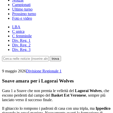
Notizie
Campionati
Ultimo turno
Prossimo turno
Foto e video
LBA
C unica
C femminile
Div. Reg. 1
Div. Reg. 2
Div. Reg. 3
9 maggio 2026
Divisione Regionale 1
Soave amara per i Lagorai Wolves
Gara 1 a Soave che non premia le velleità del
Lagorai Wolves
, che
escono perdenti dal campo del
Basket Est Veronese
, sempre più
lanciato verso il successo finale.
Il ghiaccio lo rompono i padroni di casa con una tripla, ma
Ippedico
risponde in egual maniera. Nuovamente avanti la formazione di