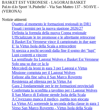
BASKET EST VERONESE - LAGORAI BASKET
Pal.to d.lo Sport 'A.Piubello' - Via San Matteo 137 - SOAVE -
(VERONA)
Notizie attinenti
Quattro al momento le formazioni regionali in DR1
Fissati i termini per la nuova stagione 2026/27
Definita la formula della nuova Coppa regionale
Ufficializzate le tre promosse e le altrettante retrocesse
Il Basket Est Veronese vince il campionato in due gare
E’ la Virtus Isola della Scala a retrocedere
Si spezza a pochi secondi dalla fine il sogno dei “lupi"
Lupi costretti a vincere
La semifinale fra Lagorai Wolves e Basket Est Veronese
Solo una su due ce la fa
Mercoledì da leoni in gara 3 per Lagorai e Virtus
Missione compiuta per il Lagorai Wolves
Eglione alla fine salva il San Marco Rovereto
Resistenza ad oltrenza per la Virtus Ag
Gara 2 fondamentale per le tre formazioni provinciali
Confermata la sconfitta a tavolino per i Lagorai Wolves
Il San Marco di Eglione stende Isola della Scala
A Civezzano manca il medico, partita non giocata
La Virtus AG sorprende la seconda della classe in gara 1
Verso San Marco Rovereto - Virtus Isola della Scala