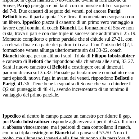
Soave,
Parigi
pareggia e più tardi con un missile infila il sorpasso
del 7-8. Due canestri di seguito dei veneti, poi ancora
Parigi
.
Bellotti
trova il pari a quota 13 e firma il momentaneo sorpasso con
un libero.
Ippedico
piazza il canestro di un primo vero vantaggio a
favore degli uomini di coach
Bianchi
. La formazione di Soave non
ci sta, trova il pari e con due triple in successione addirittura il 25-19.
Momento complicato e primo parziale che si chiude sul 27-21, con
accelerata finale da parte dei padroni di casa. Con l’inizio del Q2, la
formazione veneta allunga ulteriormente sin dal 33-22, coach
Bianchi
stoppa per un attimo i suoi. Tripla di
Filippo Iobstraibizer
e canestro di
Bellotti
che rispondono alla chiamata alle armi, 33-27.
Sarà il nuovo canestro di
Bellotti
a costringere ora al timeout i
padroni di casa sul 35-32. Parziale particolarmente combattuto e con
tanti episodi, nuova fuga in avanti dei veneti, rispondono
Bellotti
e
Parigi
, 41-36. Tiene bene la squadra di Soave che va a chiudere il
Q2 sul punteggio di 48-41, avendo incrementato di un minimo il
vantaggio del primo parziale.
Ippedico
al rientro in campo piazza un canestro per ridurre il gap,
poi
Paolo Iobstraibizer
risponde agli avversari per il 50-45. Il ritmo
si abbassa vistosamente, ma i padroni di casa controllano il match,
con una tripla costringono
Bianchi
alla pausa sul 57-50. Non di
molto, ma allungano i veneti e alla fine giungono alla mezz’ora di