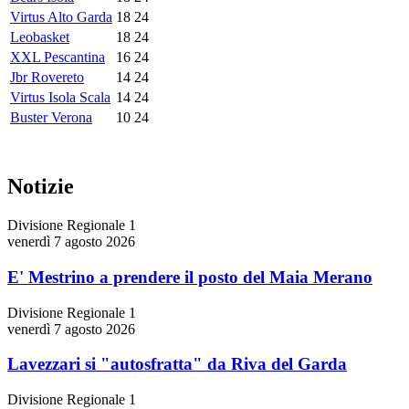
Virtus Alto Garda
18
24
Leobasket
18
24
XXL Pescantina
16
24
Jbr Rovereto
14
24
Virtus Isola Scala
14
24
Buster Verona
10
24
Notizie
Divisione Regionale 1
venerdì 7 agosto 2026
E' Mestrino a prendere il posto del Maia Merano
Divisione Regionale 1
venerdì 7 agosto 2026
Lavezzari si "autosfratta" da Riva del Garda
Divisione Regionale 1