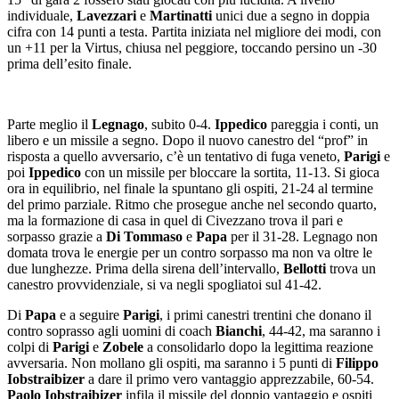
individuale,
Lavezzari
e
Martinatti
unici due a segno in doppia
cifra con 14 punti a testa. Partita iniziata nel migliore dei modi, con
un +11 per la Virtus, chiusa nel peggiore, toccando persino un -30
prima dell’esito finale.
Parte meglio il
Legnago
, subito 0-4.
Ippedico
pareggia i conti, un
libero e un missile a segno. Dopo il nuovo canestro del “prof” in
risposta a quello avversario, c’è un tentativo di fuga veneto,
Parigi
e
poi
Ippedico
con un missile per bloccare la sortita, 11-13. Si gioca
ora in equilibrio, nel finale la spuntano gli ospiti, 21-24 al termine
del primo parziale. Ritmo che prosegue anche nel secondo quarto,
ma la formazione di casa in quel di Civezzano trova il pari e
sorpasso grazie a
Di Tommaso
e
Papa
per il 31-28. Legnago non
domata trova le energie per un contro sorpasso ma non va oltre le
due lunghezze. Prima della sirena dell’intervallo,
Bellotti
trova un
canestro provvidenziale, si va negli spogliatoi sul 41-42.
Di
Papa
e a seguire
Parigi
, i primi canestri trentini che donano il
contro soprasso agli uomini di coach
Bianchi
, 44-42, ma saranno i
colpi di
Parigi
e
Zobele
a consolidarlo dopo la legittima reazione
avversaria. Non mollano gli ospiti, ma saranno i 5 punti di
Filippo
Iobstraibizer
a dare il primo vero vantaggio apprezzabile, 60-54.
Paolo Iobstraibizer
infila il missile del doppio vantaggio e ospiti