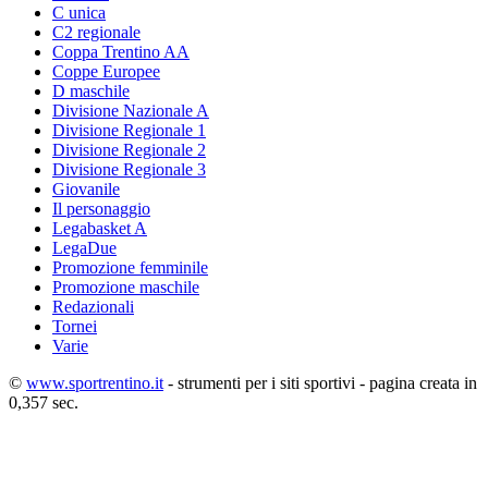
C unica
C2 regionale
Coppa Trentino AA
Coppe Europee
D maschile
Divisione Nazionale A
Divisione Regionale 1
Divisione Regionale 2
Divisione Regionale 3
Giovanile
Il personaggio
Legabasket A
LegaDue
Promozione femminile
Promozione maschile
Redazionali
Tornei
Varie
©
www.sportrentino.it
- strumenti per i siti sportivi - pagina creata in
0,357 sec.