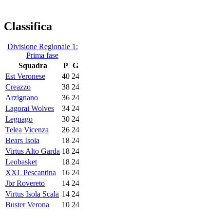
Classifica
Divisione Regionale 1:
Prima fase
Squadra
P
G
Est Veronese
40
24
Creazzo
38
24
Arzignano
36
24
Lagorai Wolves
34
24
Legnago
30
24
Telea Vicenza
26
24
Bears Isola
18
24
Virtus Alto Garda
18
24
Leobasket
18
24
XXL Pescantina
16
24
Jbr Rovereto
14
24
Virtus Isola Scala
14
24
Buster Verona
10
24