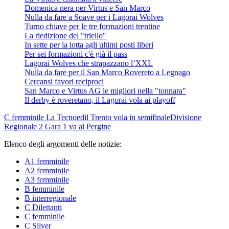
Domenica nera per Virtus e San Marco
Nulla da fare a Soave per i Lagorai Wolves
Turno chiave per le tre formazioni trentine
La riedizione del "triello"
In sette per la lotta agli ultimi posti liberi
Per sei formazioni c'è già il pass
Lagorai Wolves che strapazzano l’XXL
Nulla da fare per il San Marco Rovereto a Legnago
Cercansi favori reciproci
San Marco e Virtus AG le migliori nella "tonnara"
Il derby è roveretano, il Lagorai vola ai playoff
C femminile
La Tecnoedil Trento vola in semifinale
Divisione
Regionale 2
Gara 1 va al Pergine
Elenco degli argomenti delle notizie:
A1 femminile
A2 femminile
A3 femminile
B femminile
B interregionale
C Dilettanti
C femminile
C Silver