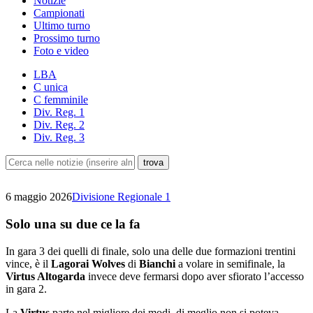
Notizie
Campionati
Ultimo turno
Prossimo turno
Foto e video
LBA
C unica
C femminile
Div. Reg. 1
Div. Reg. 2
Div. Reg. 3
6 maggio 2026
Divisione Regionale 1
Solo una su due ce la fa
In gara 3 dei quelli di finale, solo una delle due formazioni trentini
vince, è il
Lagorai Wolves
di
Bianchi
a volare in semifinale, la
Virtus Altogarda
invece deve fermarsi dopo aver sfiorato l’accesso
in gara 2.
La
Virtus
parte nel migliore dei modi, di meglio non si poteva