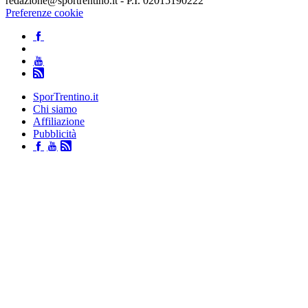
redazione@sportrentino.it - P.I. 02015190222
Preferenze cookie
SporTrentino.it
Chi siamo
Affiliazione
Pubblicità