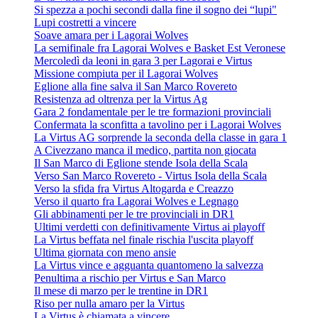
Si spezza a pochi secondi dalla fine il sogno dei “lupi"
Lupi costretti a vincere
Soave amara per i Lagorai Wolves
La semifinale fra Lagorai Wolves e Basket Est Veronese
Mercoledì da leoni in gara 3 per Lagorai e Virtus
Missione compiuta per il Lagorai Wolves
Eglione alla fine salva il San Marco Rovereto
Resistenza ad oltrenza per la Virtus Ag
Gara 2 fondamentale per le tre formazioni provinciali
Confermata la sconfitta a tavolino per i Lagorai Wolves
La Virtus AG sorprende la seconda della classe in gara 1
A Civezzano manca il medico, partita non giocata
Il San Marco di Eglione stende Isola della Scala
Verso San Marco Rovereto - Virtus Isola della Scala
Verso la sfida fra Virtus Altogarda e Creazzo
Verso il quarto fra Lagorai Wolves e Legnago
Gli abbinamenti per le tre provinciali in DR1
Ultimi verdetti con definitivamente Virtus ai playoff
La Virtus beffata nel finale rischia l'uscita playoff
Ultima giornata con meno ansie
La Virtus vince e agguanta quantomeno la salvezza
Penultima a rischio per Virtus e San Marco
Il mese di marzo per le trentine in DR1
Riso per nulla amaro per la Virtus
La Virtus è chiamata a vincere