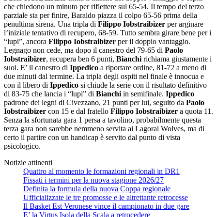
che chiedono un minuto per riflettere sul 65-54. Il tempo del terzo
parziale sta per finire, Baraldo piazza il colpo 65-56 prima della
penultima sirena. Una tripla di
Filippo Iobstraibizer
per arginare
l’iniziale tentativo di recupero, 68-59. Tutto sembra girare bene per i
“lupi”, ancora
Filippo Iobstraibizer
per il doppio vantaggio.
Legnago non cede, ma dopo il canestro del 79-65 di
Paolo
Iobstraibizer
, recupera ben 6 punti,
Bianchi
richiama giustamente i
suoi. E’ il canestro di
Ippedico
a riportare ordine, 81-72 a meno di
due minuti dal termine. La tripla degli ospiti nel finale è innocua e
con il libero di
Ippedico
si chiude la serie con il risultato definitivo
di 83-75 che lancia i “lupi” di
Bianchi
in semifinale.
Ippedico
padrone dei legni di Civezzano, 21 punti per lui, seguito da
Paolo
Iobstraibizer
con 15 e dal fratello
Filippo Iobstraibizer
a quota 11.
Senza la sfortunata gara 1 persa a tavolino, probabilmente questa
terza gara non sarebbe nemmeno servita ai Lagorai Wolves, ma di
certo il partire con un handicap è servito dal punto di vista
psicologico.
Notizie attinenti
Quattro al momento le formazioni regionali in DR1
Fissati i termini per la nuova stagione 2026/27
Definita la formula della nuova Coppa regionale
Ufficializzate le tre promosse e le altrettante retrocesse
Il Basket Est Veronese vince il campionato in due gare
E’ la Virtus Isola della Scala a retrocedere