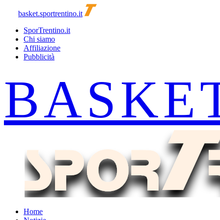
basket.sportrentino.it
SporTrentino.it
Chi siamo
Affiliazione
Pubblicità
Home