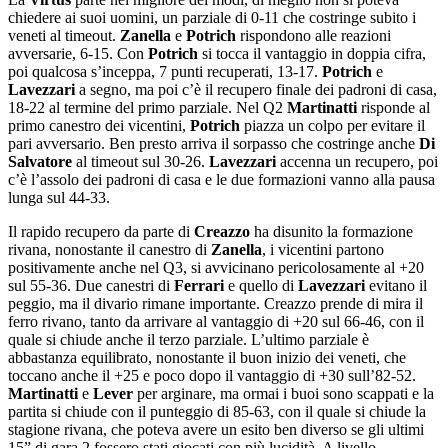
chiedere ai suoi uomini, un parziale di 0-11 che costringe subito i
veneti al timeout.
Zanella
e
Potrich
rispondono alle reazioni
avversarie, 6-15. Con
Potrich
si tocca il vantaggio in doppia cifra,
poi qualcosa s’inceppa, 7 punti recuperati, 13-17.
Potrich
e
Lavezzari
a segno, ma poi c’è il recupero finale dei padroni di casa,
18-22 al termine del primo parziale. Nel Q2
Martinatti
risponde al
primo canestro dei vicentini,
Potrich
piazza un colpo per evitare il
pari avversario. Ben presto arriva il sorpasso che costringe anche
Di
Salvatore
al timeout sul 30-26.
Lavezzari
accenna un recupero, poi
c’è l’assolo dei padroni di casa e le due formazioni vanno alla pausa
lunga sul 44-33.
Il rapido recupero da parte di
Creazzo
ha disunito la formazione
rivana, nonostante il canestro di
Zanella
, i vicentini partono
positivamente anche nel Q3, si avvicinano pericolosamente al +20
sul 55-36. Due canestri di
Ferrari
e quello di
Lavezzari
evitano il
peggio, ma il divario rimane importante. Creazzo prende di mira il
ferro rivano, tanto da arrivare al vantaggio di +20 sul 66-46, con il
quale si chiude anche il terzo parziale. L’ultimo parziale è
abbastanza equilibrato, nonostante il buon inizio dei veneti, che
toccano anche il +25 e poco dopo il vantaggio di +30 sull’82-52.
Martinatti
e
Lever
per arginare, ma ormai i buoi sono scappati e la
partita si chiude con il punteggio di 85-63, con il quale si chiude la
stagione rivana, che poteva avere un esito ben diverso se gli ultimi
15” di gara 2 fossero stati giocati con più lucidità. A livello