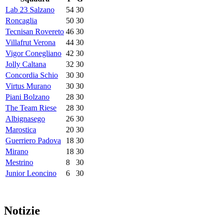
Lab 23 Salzano
54
30
Roncaglia
50
30
Tecnisan Rovereto
46
30
Villafrut Verona
44
30
Vigor Conegliano
42
30
Jolly Caltana
32
30
Concordia Schio
30
30
Virtus Murano
30
30
Piani Bolzano
28
30
The Team Riese
28
30
Albignasego
26
30
Marostica
20
30
Guerriero Padova
18
30
Mirano
18
30
Mestrino
8
30
Junior Leoncino
6
30
Notizie