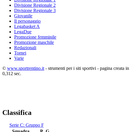
Divisione Regionale 2
Divisione Regionale 3
Giovanile
Il personaggio
Legabasket A
LegaDue
Promozione femminile
Promozione maschile
Redazionali
Tornei
Varie
©
www.sportrentino.it
- strumenti per i siti sportivi - pagina creata in
0,312 sec.
Classifica
Serie C: Gruppo F
Squadra
P
G