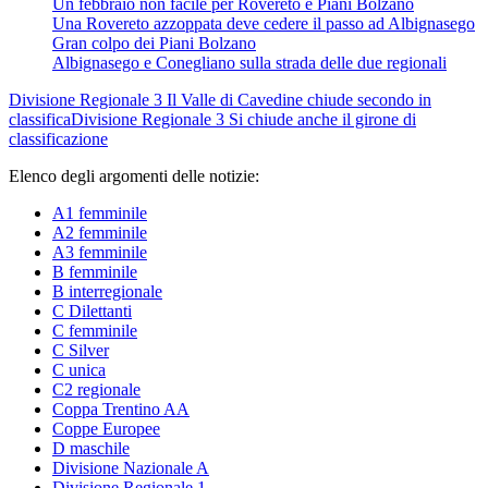
Un febbraio non facile per Rovereto e Piani Bolzano
Una Rovereto azzoppata deve cedere il passo ad Albignasego
Gran colpo dei Piani Bolzano
Albignasego e Conegliano sulla strada delle due regionali
Divisione Regionale 3
Il Valle di Cavedine chiude secondo in
classifica
Divisione Regionale 3
Si chiude anche il girone di
classificazione
Elenco degli argomenti delle notizie:
A1 femminile
A2 femminile
A3 femminile
B femminile
B interregionale
C Dilettanti
C femminile
C Silver
C unica
C2 regionale
Coppa Trentino AA
Coppe Europee
D maschile
Divisione Nazionale A
Divisione Regionale 1