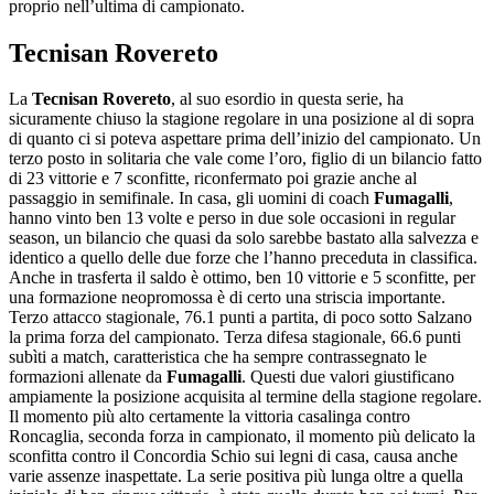
proprio nell’ultima di campionato.
Tecnisan Rovereto
La
Tecnisan Rovereto
, al suo esordio in questa serie, ha
sicuramente chiuso la stagione regolare in una posizione al di sopra
di quanto ci si poteva aspettare prima dell’inizio del campionato. Un
terzo posto in solitaria che vale come l’oro, figlio di un bilancio fatto
di 23 vittorie e 7 sconfitte, riconfermato poi grazie anche al
passaggio in semifinale. In casa, gli uomini di coach
Fumagalli
,
hanno vinto ben 13 volte e perso in due sole occasioni in regular
season, un bilancio che quasi da solo sarebbe bastato alla salvezza e
identico a quello delle due forze che l’hanno preceduta in classifica.
Anche in trasferta il saldo è ottimo, ben 10 vittorie e 5 sconfitte, per
una formazione neopromossa è di certo una striscia importante.
Terzo attacco stagionale, 76.1 punti a partita, di poco sotto Salzano
la prima forza del campionato. Terza difesa stagionale, 66.6 punti
subìti a match, caratteristica che ha sempre contrassegnato le
formazioni allenate da
Fumagalli
. Questi due valori giustificano
ampiamente la posizione acquisita al termine della stagione regolare.
Il momento più alto certamente la vittoria casalinga contro
Roncaglia, seconda forza in campionato, il momento più delicato la
sconfitta contro il Concordia Schio sui legni di casa, causa anche
varie assenze inaspettate. La serie positiva più lunga oltre a quella