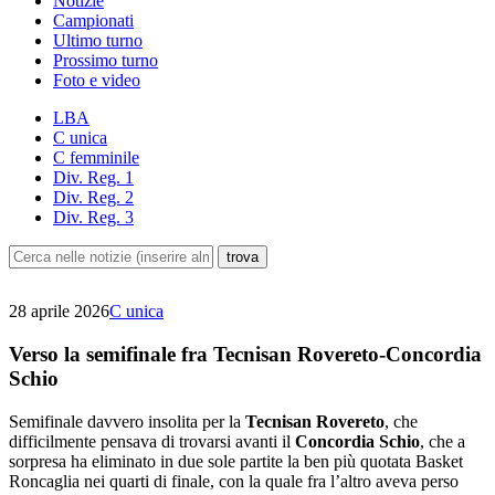
Notizie
Campionati
Ultimo turno
Prossimo turno
Foto e video
LBA
C unica
C femminile
Div. Reg. 1
Div. Reg. 2
Div. Reg. 3
28 aprile 2026
C unica
Verso la semifinale fra Tecnisan Rovereto-Concordia
Schio
Semifinale davvero insolita per la
Tecnisan Rovereto
, che
difficilmente pensava di trovarsi avanti il
Concordia Schio
, che a
sorpresa ha eliminato in due sole partite la ben più quotata Basket
Roncaglia nei quarti di finale, con la quale fra l’altro aveva perso