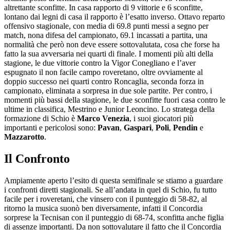
altrettante sconfitte. In casa rapporto di 9 vittorie e 6 sconfitte,
lontano dai legni di casa il rapporto è l’esatto inverso. Ottavo reparto
offensivo stagionale, con media di 69.8 punti messi a segno per
match, nona difesa del campionato, 69.1 incassati a partita, una
normalità che però non deve essere sottovalutata, cosa che forse ha
fatto la sua avversaria nei quarti di finale. I momenti più alti della
stagione, le due vittorie contro la Vigor Conegliano e l’aver
espugnato il non facile campo roveretano, oltre ovviamente al
doppio successo nei quarti contro Roncaglia, seconda forza in
campionato, eliminata a sorpresa in due sole partite. Per contro, i
momenti più bassi della stagione, le due sconfitte fuori casa contro le
ultime in classifica, Mestrino e Junior Leoncino. Lo stratega della
formazione di Schio è
Marco Venezia
, i suoi giocatori più
importanti e pericolosi sono:
Pavan
,
Gaspari
,
Poli
,
Pendin
e
Mazzarotto
.
Il Confronto
Ampiamente aperto l’esito di questa semifinale se stiamo a guardare
i confronti diretti stagionali. Se all’andata in quel di Schio, fu tutto
facile per i roveretani, che vinsero con il punteggio di 58-82, al
ritorno la musica suonò ben diversamente, infatti il Concordia
sorprese la Tecnisan con il punteggio di 68-74, sconfitta anche figlia
di assenze importanti. Da non sottovalutare il fatto che il Concordia