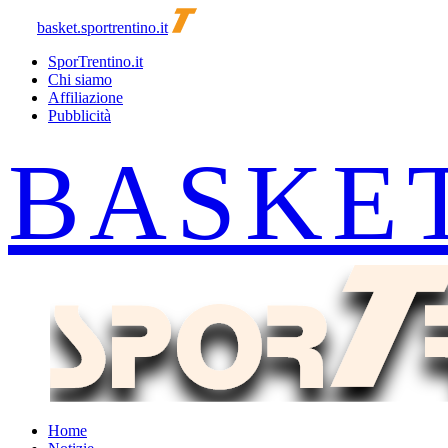
basket.sportrentino.it
SporTrentino.it
Chi siamo
Affiliazione
Pubblicità
Home