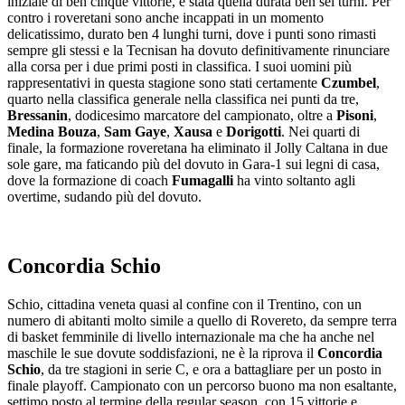
iniziale di ben cinque vittorie, è stata quella durata ben sei turni. Per
contro i roveretani sono anche incappati in un momento
delicatissimo, durato ben 4 lunghi turni, dove i punti sono rimasti
sempre gli stessi e la Tecnisan ha dovuto definitivamente rinunciare
alla corsa per i due primi posti in classifica. I suoi uomini più
rappresentativi in questa stagione sono stati certamente
Czumbel
,
quarto nella classifica generale nella classifica nei punti da tre,
Bressanin
, dodicesimo marcatore del campionato, oltre a
Pisoni
,
Medina Bouza
,
Sam Gaye
,
Xausa
e
Dorigotti
. Nei quarti di
finale, la formazione roveretana ha eliminato il Jolly Caltana in due
sole gare, ma faticando più del dovuto in Gara-1 sui legni di casa,
dove la formazione di coach
Fumagalli
ha vinto soltanto agli
overtime, sudando più del dovuto.
Concordia Schio
Schio, cittadina veneta quasi al confine con il Trentino, con un
numero di abitanti molto simile a quello di Rovereto, da sempre terra
di basket femminile di livello internazionale ma che ha anche nel
maschile le sue dovute soddisfazioni, ne è la riprova il
Concordia
Schio
, da tre stagioni in serie C, e ora a battagliare per un posto in
finale playoff. Campionato con un percorso buono ma non esaltante,
settimo posto al termine della regular season, con 15 vittorie e