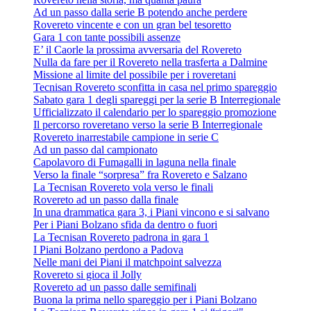
Ad un passo dalla serie B potendo anche perdere
Rovereto vincente e con un gran bel tesoretto
Gara 1 con tante possibili assenze
E’ il Caorle la prossima avversaria del Rovereto
Nulla da fare per il Rovereto nella trasferta a Dalmine
Missione al limite del possibile per i roveretani
Tecnisan Rovereto sconfitta in casa nel primo spareggio
Sabato gara 1 degli spareggi per la serie B Interregionale
Ufficializzato il calendario per lo spareggio promozione
Il percorso roveretano verso la serie B Interregionale
Rovereto inarrestabile campione in serie C
Ad un passo dal campionato
Capolavoro di Fumagalli in laguna nella finale
Verso la finale “sorpresa” fra Rovereto e Salzano
La Tecnisan Rovereto vola verso le finali
Rovereto ad un passo dalla finale
In una drammatica gara 3, i Piani vincono e si salvano
Per i Piani Bolzano sfida da dentro o fuori
La Tecnisan Rovereto padrona in gara 1
I Piani Bolzano perdono a Padova
Nelle mani dei Piani il matchpoint salvezza
Rovereto si gioca il Jolly
Rovereto ad un passo dalle semifinali
Buona la prima nello spareggio per i Piani Bolzano