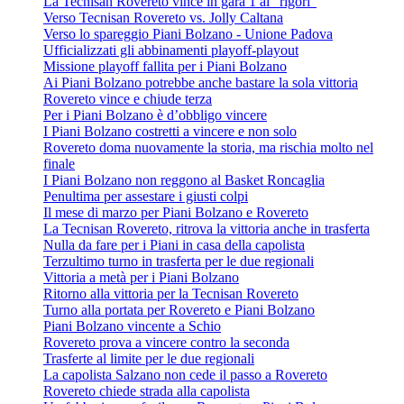
La Tecnisan Rovereto vince in gara 1 ai “rigori"
Verso Tecnisan Rovereto vs. Jolly Caltana
Verso lo spareggio Piani Bolzano - Unione Padova
Ufficializzati gli abbinamenti playoff-playout
Missione playoff fallita per i Piani Bolzano
Ai Piani Bolzano potrebbe anche bastare la sola vittoria
Rovereto vince e chiude terza
Per i Piani Bolzano è d’obbligo vincere
I Piani Bolzano costretti a vincere e non solo
Rovereto doma nuovamente la storia, ma rischia molto nel
finale
I Piani Bolzano non reggono al Basket Roncaglia
Penultima per assestare i giusti colpi
Il mese di marzo per Piani Bolzano e Rovereto
La Tecnisan Rovereto, ritrova la vittoria anche in trasferta
Nulla da fare per i Piani in casa della capolista
Terzultimo turno in trasferta per le due regionali
Vittoria a metà per i Piani Bolzano
Ritorno alla vittoria per la Tecnisan Rovereto
Turno alla portata per Rovereto e Piani Bolzano
Piani Bolzano vincente a Schio
Rovereto prova a vincere contro la seconda
Trasferte al limite per le due regionali
La capolista Salzano non cede il passo a Rovereto
Rovereto chiede strada alla capolista