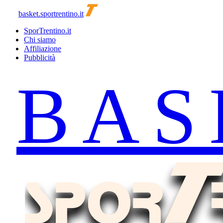
basket.sportrentino.it
SporTrentino.it
Chi siamo
Affiliazione
Pubblicità