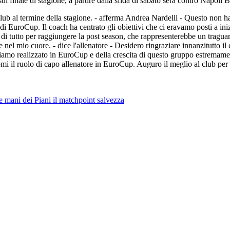
ul finale di stagione, a partire dalla sfida di sabato sera contro Napoli B
club al termine della stagione. - afferma Andrea Nardelli - Questo non 
di EuroCup. Il coach ha centrato gli obiettivi che ci eravamo posti a iniz
 di tutto per raggiungere la post season, che rappresenterebbe un tragua
l mio cuore. - dice l'allenatore - Desidero ringraziare innanzitutto il clu
amo realizzato in EuroCup e della crescita di questo gruppo estremament
mi il ruolo di capo allenatore in EuroCup. Auguro il meglio al club per 
e mani dei Piani il matchpoint salvezza